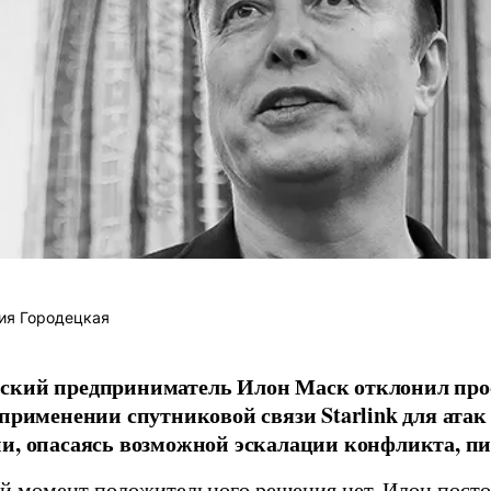
ия Городецкая
ский предприниматель Илон Маск отклонил про
 применении спутниковой связи Starlink для атак
и, опасаясь возможной эскалации конфликта, пиш
й момент положительного решения нет, Илон постоя