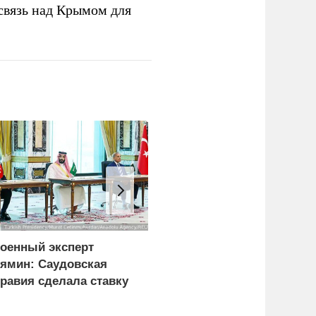
связь над Крымом для
оенный эксперт
СМИ сообщили о
ямин: Саудовская
скрытых подземных
равия сделала ставку
заводах по
а Турцию и Пакистан
производству БПЛА на
место США
Украине