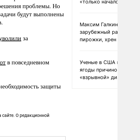
«только началом»
решения проблемы. Но
задачи будут выполнены
.
Максим Галкин добавил
зарубежный райдер
уволили
за
пирожки, хрен и морс
ют
в повседневном
Ученые в США назвали 
ягоды причиной
«взрывной» диареи
необходимость защиты
 сайте. О редакционной