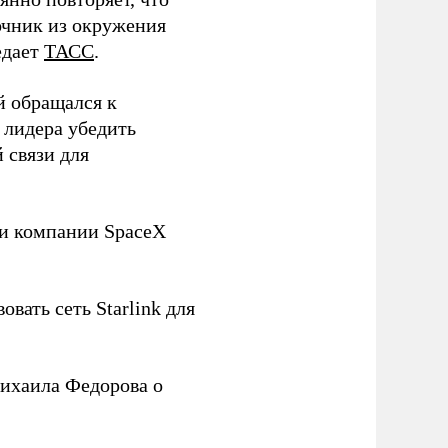
чник из окружения
едает
ТАСС
.
й обращался к
 лидера убедить
 связи для
ли компании SpaceX
овать сеть Starlink для
ихаила Федорова о