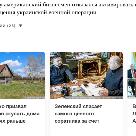
ду американский бизнесмен
отказался
активировать 
щения украинской военной операции.
И (28)
▼
ко призвал
Зеленский спасает
В
в скупать дома
самого ценного
Л
ях раньше
соратника за счет
А
разведки
н
в