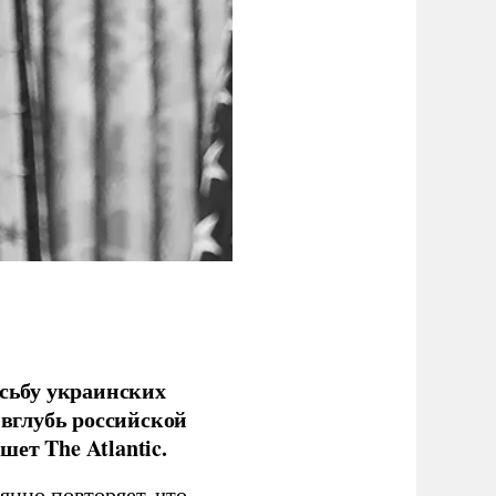
сьбу украинских
 вглубь российской
ет The Atlantic.
нно повторяет, что