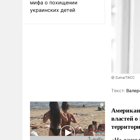
мифа о похищении
украинских детей
@ Zuma/ТАСС
Tекст:
Валер
Американ
властей о
территори
«На данны