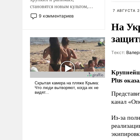
становятся новым культом,
7 АВГУСТА 2
постепенно вытесняя и
9 комментариев
отменяя традиционное
На Ук
требование к человеку – быть
защиты
мужественным и твердым под
ударами судьбы, брать на себя
ответственность, помогать
Tекст:
Валер
слабым, идти вперед и
адаптироваться.
Крупнейши
Plus оказ
Представи
канал «Оп
Из-за пол
реализаци
экипировк