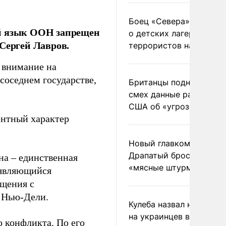
Боец «Севера» рассказ
ый язык ООН запрещен
о детских лагерях
Сергей Лавров.
террористов на Украин
 внимание на
соседнем государстве,
Британцы подняли на
смех данные разведки
США об «угрозе России
ентный характер
Новый главком ВСУ
Драпатый бросил солда
на – единственная
«мясные штурмы»
, являющийся
бщения с
 Нью-Дели.
Кулеба назвал нападени
на украинцев в Польше
о конфликта. По его