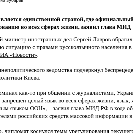
ий Зубарев
является единственной страной, где официальн
ованию во всех сферах жизни, заявил глава МИД 
й министр иностранных дел Сергей Лавров обратил
ю ситуацию с правами русскоязычного населения в 
ИА «Новости»
.
шнеполитического ведомства подчеркнул беспрецед
политики Киева.
оминал как-то при общении с журналистами, Украи
е запрещен целый язык во всех сферах жизни, язык
ым языком ООН», – заявил глава МИД РФ в ходе о
телями российских средств массовой информации в
о, дипломат коснулся темы урегулирования текущег