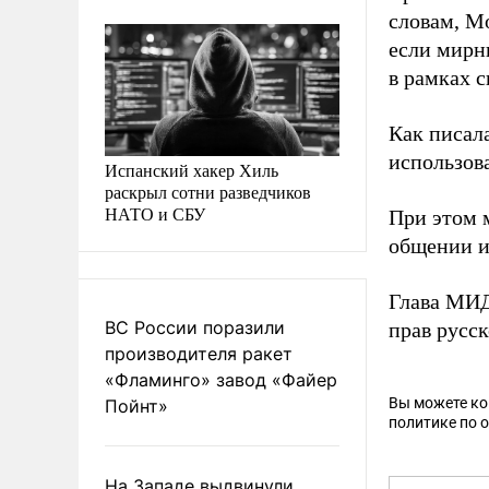
словам, М
если мирн
в рамках 
Как писал
использова
Испанский хакер Хиль
раскрыл сотни разведчиков
НАТО и СБУ
При этом 
общении и
Глава МИД
ВС России поразили
прав русс
производителя ракет
«Фламинго» завод «Файер
Вы можете к
Пойнт»
политике по 
На Западе выдвинули