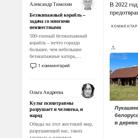
образованных людей. Иногда
В 2022 го
Александр Тимохин
казалось, что эти вопросы
предотвра
Безэкипажный корабль –
решены раз и навсегда, но –
задача со многими
нет, не решены.
неизвестными
КОММЕНТАРИ
500-тонный безэкипажный
корабль – нечто гораздо
большее, чем небольшие
безэкипажные катера,
применение которых уже
1 комментарий
стало обыденностью. Задача по
созданию такого корабля очень
сложна и амбициозна. Однако
и ее реализация радикально
Ольга Андреева
поднимет наши боевые
Культ психотравмы
возможности.
Лукашен
разрушает и человека, и
народ
белорусо
в деревн
Обиды на этот жестокий мир,
россиян
разрушающий нас, таких
хрупких и ранимых,