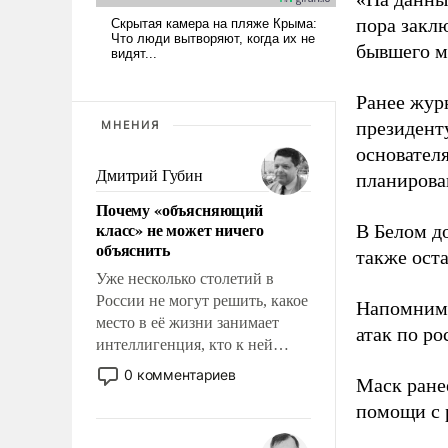
пора закл
бывшего м
Ранее жур
президент
МНЕНИЯ
основател
Дмитрий Губин
планирова
Почему «объясняющий
класс» не может ничего
В Белом д
объяснить
также оста
Уже несколько столетий в
России не могут решить, какое
Напомним
место в её жизни занимает
атак по ро
интеллигенция, кто к ней
принадлежит, а кого из неё
0 комментариев
Маск ран
исключили с правом
помощи с 
восстановления и без оного. И
чем она отличается от просто