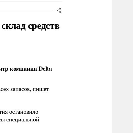
склад средств
нтр компании Delta
сех запасов, пишет
тия остановило
сы специальной