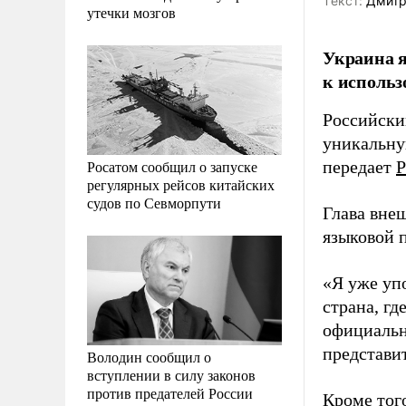
Tекст:
Дмитр
утечки мозгов
Украина 
к использ
Российски
уникальну
Росатом сообщил о запуске
передает
Р
регулярных рейсов китайских
судов по Севморпути
Глава вне
языковой 
«Я уже уп
страна, гд
официальн
представи
Володин сообщил о
вступлении в силу законов
против предателей России
Кроме тог