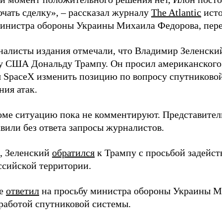
ючать сделку», – рассказал журналу
The Atlantic
исто
инистра обороны Украины Михаила Федорова, пер
налисты издания отмечали, что Владимир Зеленски
у США Дональду Трампу. Он просил американского
я SpaceX изменить позицию по вопросу спутниковой
ния атак.
оме ситуацию пока не комментируют. Представите
вили без ответа запросы журналистов.
, Зеленский
обратился
к Трампу с просьбой задейств
ссийской территории.
ее
ответил
на просьбу министра обороны Украины М
работой спутниковой системы.