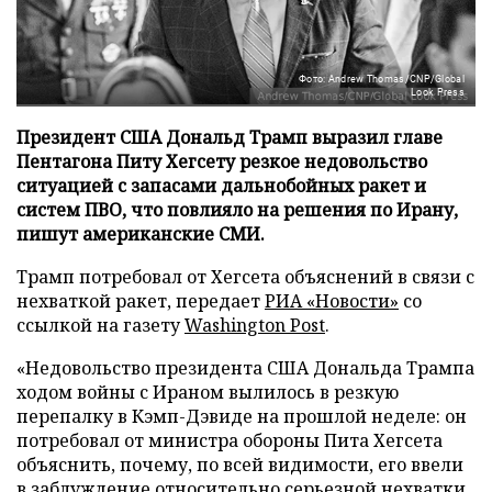
Фото: Andrew Thomas/CNP/Global
Look Press
Президент США Дональд Трамп выразил главе
Пентагона Питу Хегсету резкое недовольство
ситуацией с запасами дальнобойных ракет и
систем ПВО, что повлияло на решения по Ирану,
пишут американские СМИ.
Трамп потребовал от Хегсета объяснений в связи с
нехваткой ракет, передает
РИА «Новости»
со
ссылкой на газету
Washington Post
.
«Недовольство президента США Дональда Трампа
ходом войны с Ираном вылилось в резкую
перепалку в Кэмп-Дэвиде на прошлой неделе: он
потребовал от министра обороны Пита Хегсета
объяснить, почему, по всей видимости, его ввели
в заблуждение относительно серьезной нехватки