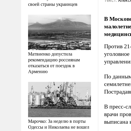
Tекст:
Алекс
своей страны украинцев
В Московс
малолетне
медицинс
Против 21
Матвиенко допустила
уголовное
рекомендацию россиянам
управлени
отказаться от поездок в
Армению
По данным
семилетне
Пострадав
В пресс-с
врачи про
Марочко: За неделю в порты
выписана 
Одессы и Николаева не вошел