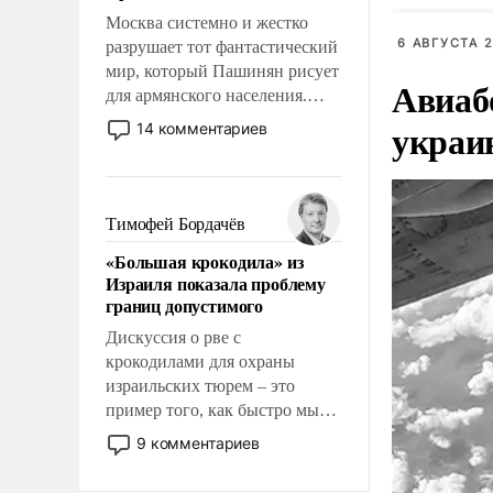
Москва системно и жестко
6 АВГУСТА 2
разрушает тот фантастический
мир, который Пашинян рисует
Авиаб
для армянского населения.
Мир, где политические
украи
14 комментариев
прожекты будут безусловно
оплачиваться за счет
российских
налогоплательщиков и где
Тимофей Бордачёв
Еревану за свои поступки не
«Большая крокодила» из
нужно отвечать.
Израиля показала проблему
границ допустимого
Дискуссия о рве с
крокодилами для охраны
израильских тюрем – это
пример того, как быстро мы
двигаемся по пути
9 комментариев
революционных изменений.
То, что несколько лет назад