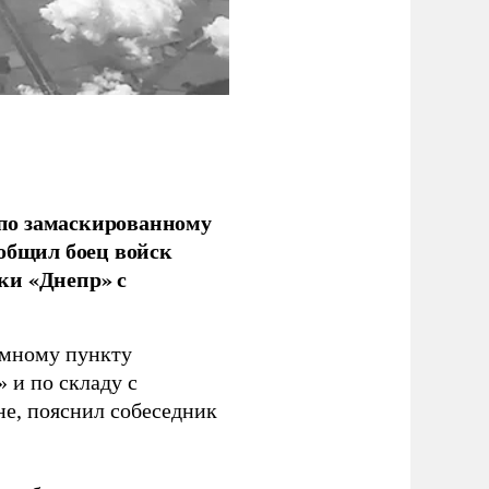
по замаскированному
ообщил боец войск
ки «Днепр» с
емному пункту
 и по складу с
не, пояснил собеседник