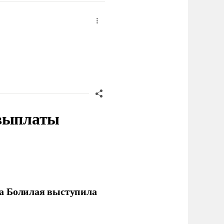
 выплаты
ла Болилая выступила