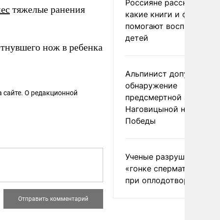
Россияне рассказали,
нес
тяжелые ранения
какие книги и фильмы
помогают воспитывать
детей
тнувшего нож в ребенка
Альпинист допустил
обнаружение
 сайте. О редакционной
предсмертной записки
Наговицыной на пике
Победы
Ученые разрушили миф
«гонке сперматозоидов
при оплодотворении