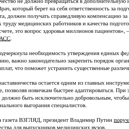
чество не должно превращаться в дополнительную
Врач, который берет на себя ответственность за под
та, должен получать справедливую компенсацию за э
 труду медицинских работников и качества подготов
чете, это вопрос здоровья миллионов пациентов», 
АСС
.
одчеркнула необходимость утверждения единых фед
нию, важно законодательно закрепить порядок орга
ыплат, что поможет устранить существенные различ
наставничества остается одним из главных инструм
, позволяя новичкам быстрее адаптироваться. При 
 должно быть исключительно добровольным, чтобы 
нального выгорания специалистов.
а газета ВЗГЛЯД, президент Владимир Путин
поруч
ества для выпускников медицинских вузов.