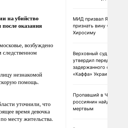
ии на убийство
МИД призвал Японию
 после оказания
признать вину США за
Хиросиму
московье, возбуждено
м следственном
Верховный суд Швеции
утвердил передачу
задержанного сухогруз
«Каффа» Украине
 лицу незнакомой
 скорую помощь.
Пропавший в Черногор
россиянин найден
ласти уточнили, что
мертвым
оящее время девочка
по месту жительства.