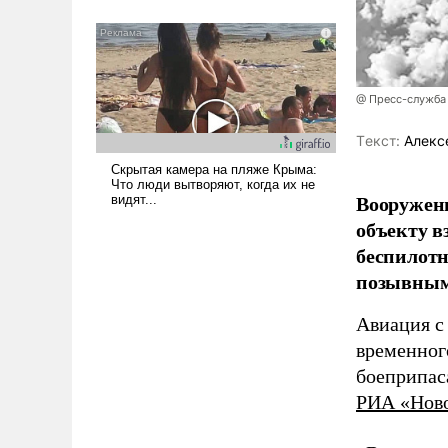
было образом для
псевдонаучной фантастики,
стало всерьез обсуждаемой
идеей.
@ Пресс-служба
Tекст:
Алекс
Вооружен
объекту в
беспилотн
позывным
Авиация с
временног
боеприпас
РИА «Нов