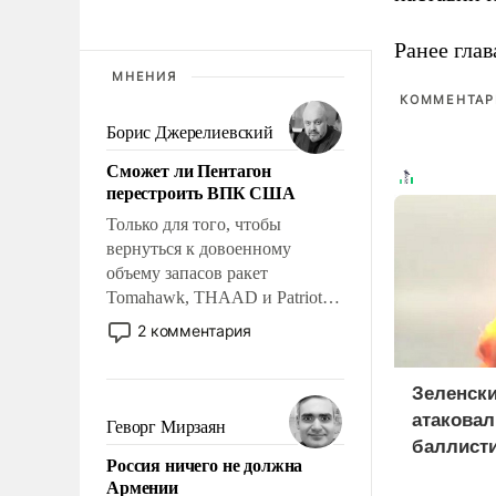
Ранее глав
МНЕНИЯ
КОММЕНТАРИ
Борис Джерелиевский
Сможет ли Пентагон
перестроить ВПК США
Только для того, чтобы
вернуться к довоенному
объему запасов ракет
Tomahawk, THAAD и Patriot
США потребуется более трех
2 комментария
лет. Даже небольшая война с
Ираном опустошила
Зеленски
американские арсеналы.
Сложившаяся ситуация
атаковал
Геворг Мирзаян
означает многолетний период
баллист
Россия ничего не должна
уязвимости США, например,
и 115 бе
Армении
перед Китаем.