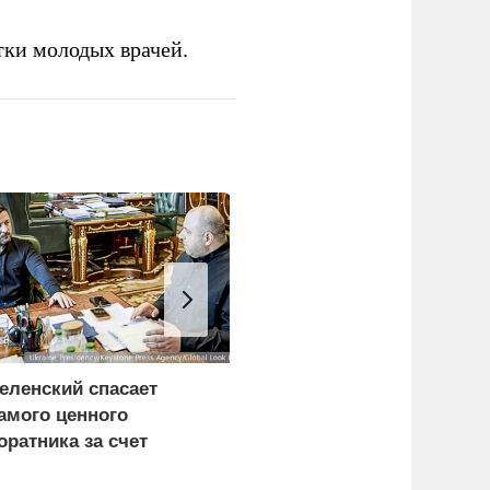
тки молодых врачей.
еленский спасает
Дунай обнажил
амого ценного
проблемы экономики и
оратника за счет
политики Европы
азведки