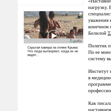
«Наставни
нагрузку. 
специалис
уважения к
конечном с
Болилой
Т
Политик п
По ее мне
систему в
Институт 
в медицине
программе
профессио
Как писал
наставнич