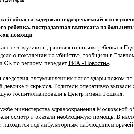
ей Дегтярёв
кой области задержан подозреваемый в покушен
го ребенка, пострадавшая выписана из больницы
кой помощи.
-летнего мужчины, ранившего ножом ребенка в Под
 дело о покушении на убийство, сообщили в Главно
и СК по региону, передает
РИА «Новости»
.
 следствия, злоумышленник нанес удары ножом по
й девочке и скрылся. Родители оперативно вызвали
шую госпитализировали в Центр имени Рошаля.
лужбе министерства здравоохранения Московской об
вели осмотр и оказали необходимую помощь. В наст
и находится под амбулаторным наблюдением врачей 