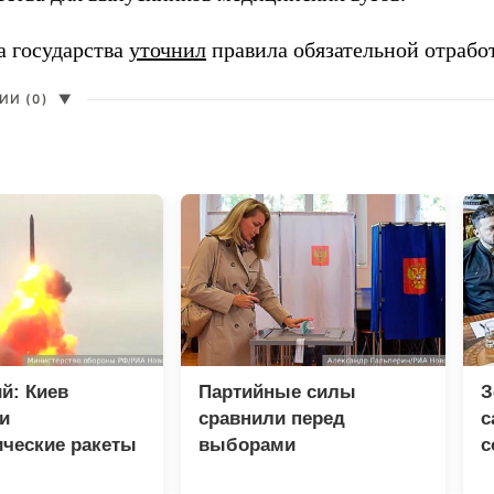
а государства
уточнил
правила обязательной отрабо
И (0)
▼
й: Киев
Партийные силы
З
и
сравнили перед
с
ические ракеты
выборами
с
спилотников
р