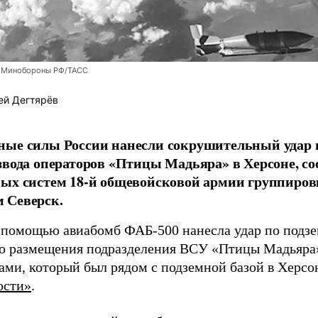
 Минобороны РФ/ТАСС
ей Дегтярёв
ные силы России нанесли сокрушительный удар 
звода операторов «Птицы Мадьяра» в Херсоне, с
ых систем 18-й общевойсковой армии группиров
 Северск.
 помощью авиабомб ФАБ-500 нанесла удар по подз
о размещения подразделения ВСУ «Птицы Мадьяра»
ами, который был рядом с подземной базой в Херсо
ости»
.