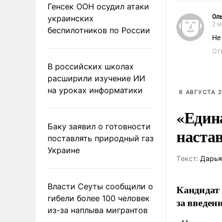
Генсек ООН осудил атаки
украинских
Ол
2 м
беспилотников по России
Не
От
В российских школах
расширили изучение ИИ
на уроках информатики
6 АВГУСТА 2
«Един
Баку заявил о готовности
наста
поставлять природный газ
Украине
Tекст:
Дарья
Власти Сеуты сообщили о
Кандидат 
гибели более 100 человек
за введен
из-за наплыва мигрантов