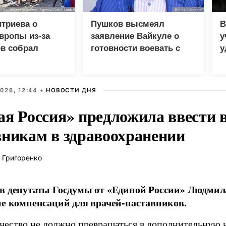
триева о
Пушков высмеял
В
вропы из-за
заявление Вайкуле о
у
в собрал
готовности воевать с
у
 просмотров в
Россией
м
026, 12:44 •
НОВОСТИ ДНЯ
ая Россия» предложила ввести
вникам в здравоохранении
 Григоренко
в депутаты Госдумы от «Единой России» Людми
ие компенсаций для врачей-наставников.
чество не должно превращаться в дополнительную