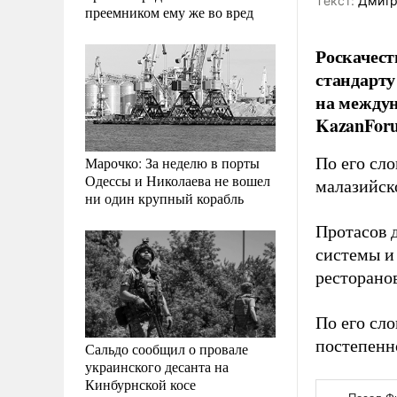
Tекст:
Дмитр
преемником ему же во вред
Роскачест
стандарту
на между
KazanFor
Марочко: За неделю в порты
По его сло
Одессы и Николаева не вошел
малазийско
ни один крупный корабль
Протасов 
системы и
ресторанов
По его сл
постепенн
Сальдо сообщил о провале
украинского десанта на
Кинбурнской косе