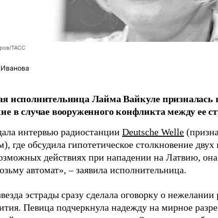
оров/ТАСС
 Иванова
я исполнительница Лайма Вайкуле призналась в
ие в случае вооруженного конфликта между ее ст
дала интервью радиостанции
Deutsche Welle
(призна
), где обсудила гипотетическое столкновение двух 
возможных действиях при нападении на Латвию, она
возьму автомат», – заявила исполнительница.
везда эстрады сразу сделала оговорку о нежелании
ития. Певица подчеркнула надежду на мирное раз