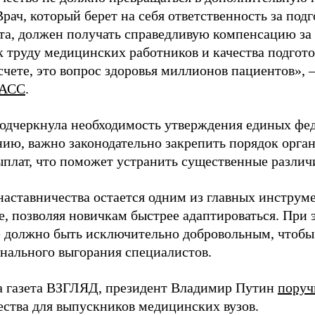
Врач, который берет на себя ответственность за под
та, должен получать справедливую компенсацию за э
 труду медицинских работников и качества подготов
чете, это вопрос здоровья миллионов пациентов», 
АСС
.
одчеркнула необходимость утверждения единых фед
нию, важно законодательно закрепить порядок орга
ыплат, что поможет устранить существенные различ
наставничества остается одним из главных инструм
, позволяя новичкам быстрее адаптироваться. При 
 должно быть исключительно добровольным, чтобы 
нального выгорания специалистов.
а газета ВЗГЛЯД, президент Владимир Путин
поруч
ества для выпускников медицинских вузов.