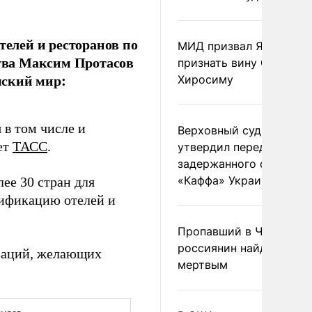
телей и ресторанов по
МИД призвал Японию
ства Максим Протасов
признать вину США за
мский мир:
Хиросиму
 в том числе и
Верховный суд Швеции
ет
ТАСС
.
утвердил передачу
задержанного сухогруз
«Каффа» Украине
ее 30 стран для
тификацию отелей и
Пропавший в Черногор
россиянин найден
изаций, желающих
мертвым