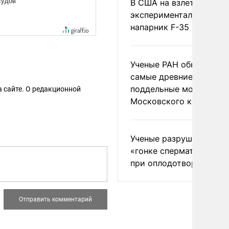
В США на взлете разби
экспериментальный др
напарник F-35
Ученые РАН обнаружил
самые древние
поддельные монеты
 сайте. О редакционной
Московского княжеств
Ученые разрушили миф
«гонке сперматозоидов
при оплодотворении