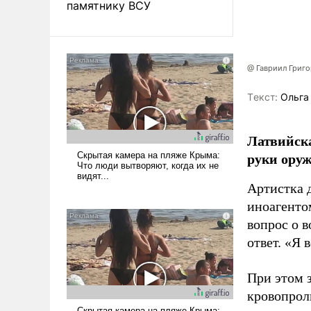
памятнику ВСУ
@ Гавриил Григ
Tекст:
Ольга
Латвийска
руки оруж
Артистка 
иноагентом
вопрос о 
ответ. «Я 
При этом з
кровопрол