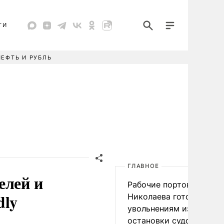
ТИ
НЕФТЬ И РУБЛЬ
ГЛАВНОЕ
елей и
Рабочие портов Одессы
dly
Николаева готовятся к
увольнениям из-за
остановки судоходства