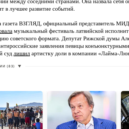
чий между соседними странами. Она назвала себя 
ит в лучшее развитие событий.
а газета ВЗГЛЯД, официальный представитель МИД
овала
музыкальный фестиваль латвийской исполнит
цию советского формата. Депутат Рижской думы Ал
нтироссийские заявления певицы конъюнктурными
й суд
лишил
артистку доли в компании «Лайма-Люк
И (83)
▼