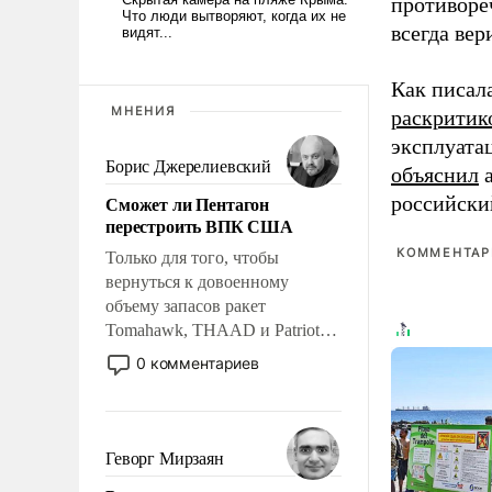
противоре
всегда вер
Как писал
МНЕНИЯ
раскритик
эксплуата
Борис Джерелиевский
объяснил
а
Сможет ли Пентагон
российски
перестроить ВПК США
КОММЕНТАРИ
Только для того, чтобы
вернуться к довоенному
объему запасов ракет
Tomahawk, THAAD и Patriot
США потребуется более трех
0 комментариев
лет. Даже небольшая война с
Ираном опустошила
американские арсеналы.
Сложившаяся ситуация
Геворг Мирзаян
означает многолетний период