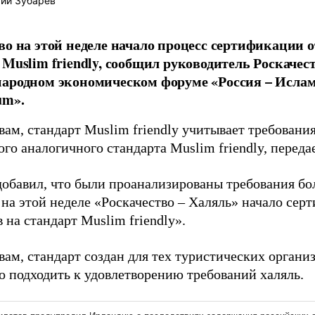
ий Зубарев
во на этой неделе начало процесс сертификации о
 Muslim friendly, сообщил руководитель Роскаче
народном экономическом форуме «Россия – Исла
um».
вам, стандарт Muslim friendly учитывает требования
го аналогичного стандарта Muslim friendly, переда
добавил, что были проанализированы требования бол
 на этой неделе «Роскачество – Халяль» начало сер
 на стандарт Muslim friendly».
овам, стандарт создан для тех туристических орган
о подходить к удовлетворению требований халяль.