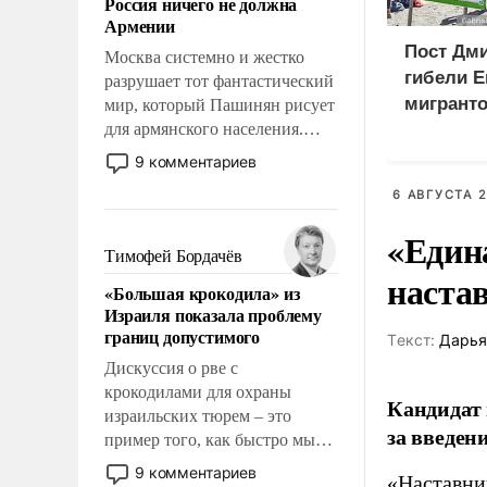
Россия ничего не должна
уязвимости США, например,
Армении
перед Китаем.
Пост Дми
Москва системно и жестко
гибели Е
разрушает тот фантастический
мигранто
мир, который Пашинян рисует
для армянского населения.
миллион
Мир, где этому населению все
X
9 комментариев
должны просто по
6 АВГУСТА 2
определению, где его
политические прожекты будут
«Един
беспрекословно оплачиваться
Тимофей Бордачёв
за счет российских
наста
«Большая крокодила» из
налогоплательщиков и где за
Израиля показала проблему
свои поступки не нужно
границ допустимого
Tекст:
Дарья
отвечать.
Дискуссия о рве с
крокодилами для охраны
Кандидат 
израильских тюрем – это
за введен
пример того, как быстро мы
двигаемся по пути
9 комментариев
«Наставни