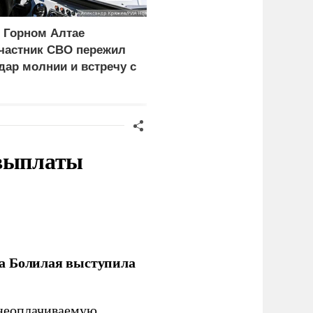
 Горном Алтае
Сикорский:
частник СВО пережил
Посягательство на
дар молнии и встречу с
посольство России
едведем
грозит разрывом
дипотношений
 выплаты
ла Болилая выступила
 неоплачиваемую