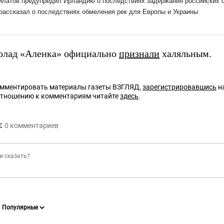
олад «Аленка» официально
признали
халяльным.
омментировать материалы газеты ВЗГЛЯД,
зарегистрировавшись
на
отношению к комментариям читайте
здесь
.
:
0
комментариев