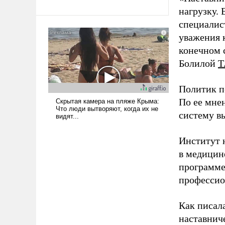
революционных изменений.
нагрузку. 
То, что несколько лет назад
было образом для
специалис
псевдонаучной фантастики,
уважения к
стало всерьез обсуждаемой
конечном с
идеей.
Болилой
Т
Политик п
По ее мне
систему в
Институт 
в медицине
программе
профессио
Как писал
наставнич