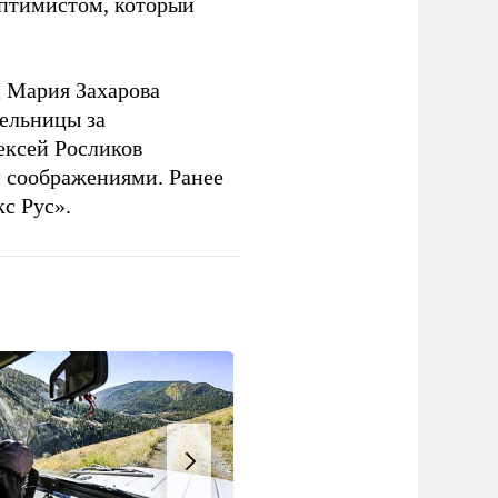
оптимистом, который
 Мария Захарова
ельницы за
ексей Росликов
 соображениями. Ранее
с Рус».