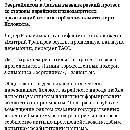
Эзергайлисом в Латвии вызвала резкий протест
со стороны еврейских правозащитных
организаций из-за оскорбления памяти жертв
Холокоста.
Лидер Израильского антифашистского движения
Дмитрий Трапиров осудил прошедшую накануне
церемонию, передает
ТАСС
.
«Мы выражаем решительный протест в связи с
проведением в Латвии торжественных похорон
Лаймониса Эзергайлиса», – заявил он.
Общественный деятель пояснил, что для
пережившего Холокост еврейского народа любые
почести участникам нацистских формирований
абсолютно неприемлемы. Он выразил глубокое
возмущение фактом оказания государственных
почестей бывшему эсэсовцу и призвал мировое
сообщество активно противодействовать любым
попыткам реабилитации нацизма.