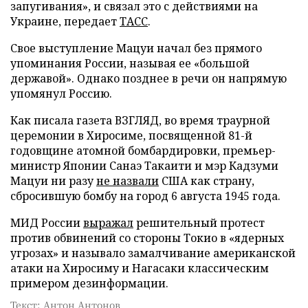
запугивания», и связал это с действиями на
Украине, передает
ТАСС
.
Свое выступление Мацуи начал без прямого
упоминания России, называя ее «большой
державой». Однако позднее в речи он напрямую
упомянул Россию.
Как писала газета ВЗГЛЯД, во время траурной
церемонии в Хиросиме, посвященной 81-й
годовщине атомной бомбардировки, премьер-
министр Японии Санаэ Такаити и мэр Кадзуми
Мацуи ни разу
не назвали
США как страну,
сбросившую бомбу на город 6 августа 1945 года.
МИД России
выражал
решительный протест
против обвинений со стороны Токио в «ядерных
угрозах» и называло замалчивание американской
атаки на Хиросиму и Нагасаки классическим
примером дезинформации.
Текст: Антон Антонов