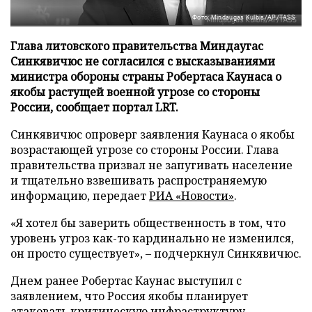
Фото: Mindaugas Kulbis/AP/TASS
Глава литовского правительства Миндаугас
Синкявичюс не согласился с высказываниями
министра обороны страны Робертаса Каунаса о
якобы растущей военной угрозе со стороны
России, сообщает портал LRT.
Синкявичюс опроверг заявления Каунаса о якобы
возрастающей угрозе со стороны России. Глава
правительства призвал не запугивать население
и тщательно взвешивать распространяемую
информацию, передает
РИА «Новости»
.
«Я хотел бы заверить общественность в том, что
уровень угроз как-то кардинально не изменился,
он просто существует», – подчеркнул Синкявичюс.
Днем ранее Робертас Каунас выступил с
заявлением, что Россия якобы планирует
атаковать критическую инфраструктуру