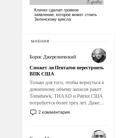
МНЕНИЯ
Борис Джерелиевский
Сможет ли Пентагон перестроить
ВПК США
Только для того, чтобы вернуться к
довоенному объему запасов ракет
Tomahawk, THAAD и Patriot США
потребуется более трех лет. Даже
небольшая война с Ираном
2 комментария
опустошила американские
арсеналы. Сложившаяся ситуация
означает многолетний период
уязвимости США, например, перед