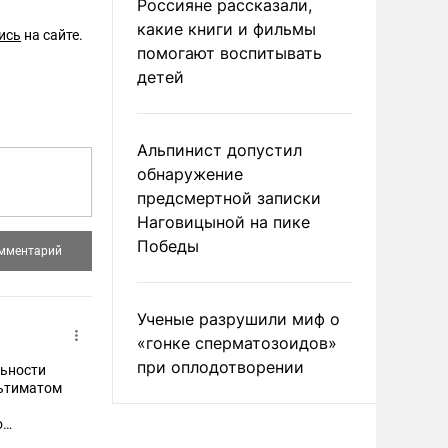
Россияне рассказали,
какие книги и фильмы
ись
на сайте.
помогают воспитывать
детей
Альпинист допустил
обнаружение
предсмертной записки
Наговицыной на пике
Победы
Ученые разрушили миф о
«гонке сперматозоидов»
при оплодотворении
льности
льтиматом
о
чащим их