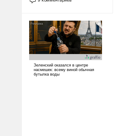
назад было образом для
псевдонаучной фантастики, стало
всерьез обсуждаемой идеей.