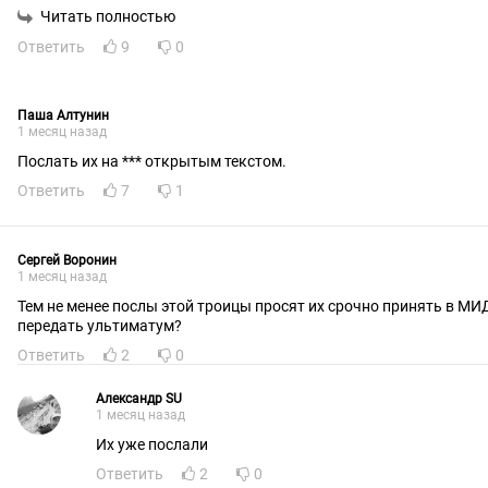
недуги специалистам!
Читать полностью
Ответить
9
0
Паша Алтунин
1 месяц назад
Послать их на *** открытым текстом.
Ответить
7
1
Сергей Воронин
1 месяц назад
Тем не менее послы этой троицы просят их срочно принять в МИ
передать ультиматум?
Ответить
2
0
Александр SU
1 месяц назад
Их уже послали
Ответить
2
0