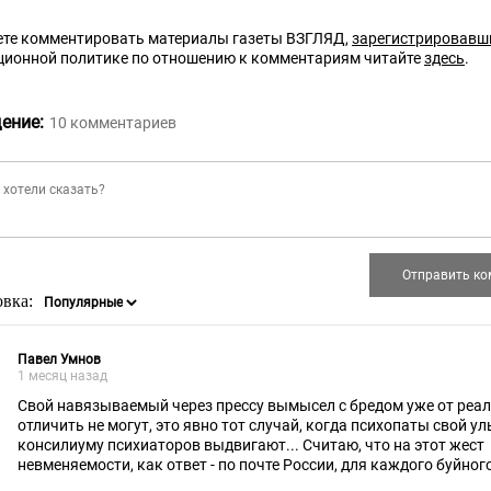
те комментировать материалы газеты ВЗГЛЯД,
зарегистрировавш
ционной политике по отношению к комментариям читайте
здесь
.
ение:
10
комментариев
овка:
Павел Умнов
1 месяц назад
Свой навязываемый через прессу вымысел с бредом уже от реа
отличить не могут, это явно тот случай, когда психопаты свой у
консилиуму психиаторов выдвигают... Считаю, что на этот жест
невменяемости, как ответ - по почте России, для каждого буйног
прислать именную смирительную рубашку, с направлением к ле