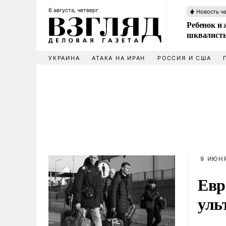
6 августа, четверг
Новость ч
Ребенок и 
шквалисты
УКРАИНА
АТАКА НА ИРАН
РОССИЯ И США
9 ИЮНЯ
Евр
уль