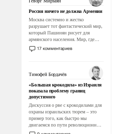
Геворг Мирзаян
Китаем.
Россия ничего не должна Армении
Москва системно и жестко
разрушает тот фантастический мир,
который Пашинян рисует для
армянского населения. Мир, где
политические прожекты будут
17 комментариев
безусловно оплачиваться за счет
российских налогоплательщиков и
где Еревану за свои поступки не
нужно отвечать.
Тимофей Бордачёв
«Большая крокодила» из Израиля
показала проблему границ
допустимого
Дискуссия о рве с крокодилами для
охраны израильских тюрем – это
пример того, как быстро мы
двигаемся по пути революционных
изменений. То, что несколько лет
9 комментариев