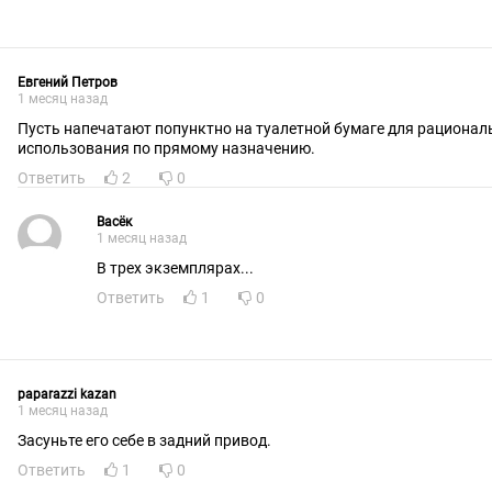
Евгений Петров
1 месяц назад
Пусть напечатают попунктно на туалетной бумаге для рационал
использования по прямому назначению.
Ответить
2
0
Васёк
1 месяц назад
В трех экземплярах...
Ответить
1
0
paparazzi kazan
1 месяц назад
Засуньте его себе в задний привод.
Ответить
1
0