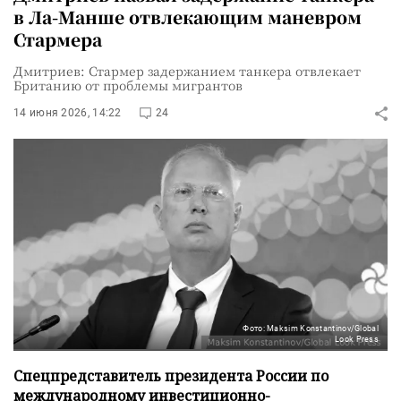
в Ла-Манше отвлекающим маневром
Стармера
Дмитриев: Стармер задержанием танкера отвлекает
Британию от проблемы мигрантов
14 июня 2026, 14:22
24
Фото: Maksim Konstantinov/Global
Look Press
Спецпредставитель президента России по
международному инвестиционно-