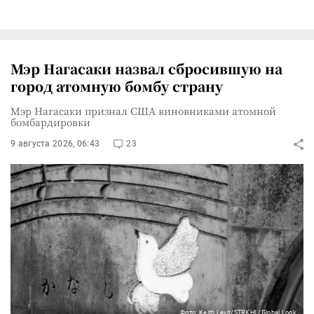
Мэр Нагасаки назвал сбросившую на
город атомную бомбу страну
Мэр Нагасаки признал США виновниками атомной
бомбардировки
9 августа 2026, 06:43
23
Фото: Keith Levit/STRKHL/Global Look