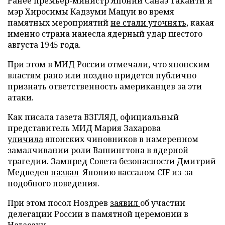
Ранее премьер-министр Японии Санаэ Такаити и
мэр Хиросимы Кадзуми Мацуи во время
памятных мероприятий
не стали уточнять
, какая
именно страна нанесла ядерный удар шестого
августа 1945 года.
При этом в МИД России отмечали, что японским
властям рано или поздно придется публично
признать ответственность американцев за эти
атаки.
Как писала газета ВЗГЛЯД, официальный
представитель МИД Мария Захарова
уличила
японских чиновников в намеренном
замалчивании роли Вашингтона в ядерной
трагедии. Зампред Совета безопасности Дмитрий
Медведев
назвал
Японию вассалом CIF из-за
подобного поведения.
При этом посол Ноздрев
заявил
об участии
делегации России в памятной церемонии в
Нагасаки.