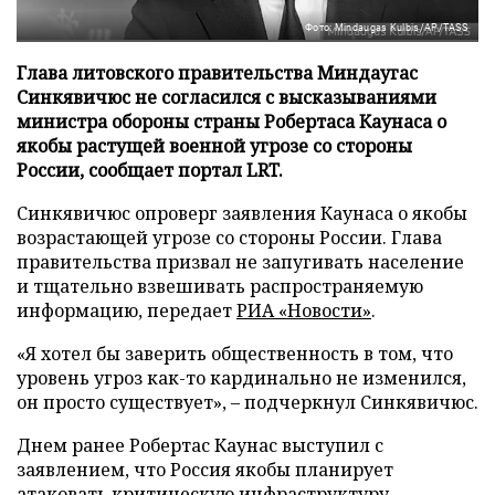
Фото: Mindaugas Kulbis/AP/TASS
Глава литовского правительства Миндаугас
Синкявичюс не согласился с высказываниями
министра обороны страны Робертаса Каунаса о
якобы растущей военной угрозе со стороны
России, сообщает портал LRT.
Синкявичюс опроверг заявления Каунаса о якобы
возрастающей угрозе со стороны России. Глава
правительства призвал не запугивать население
и тщательно взвешивать распространяемую
информацию, передает
РИА «Новости»
.
«Я хотел бы заверить общественность в том, что
уровень угроз как-то кардинально не изменился,
он просто существует», – подчеркнул Синкявичюс.
Днем ранее Робертас Каунас выступил с
заявлением, что Россия якобы планирует
атаковать критическую инфраструктуру