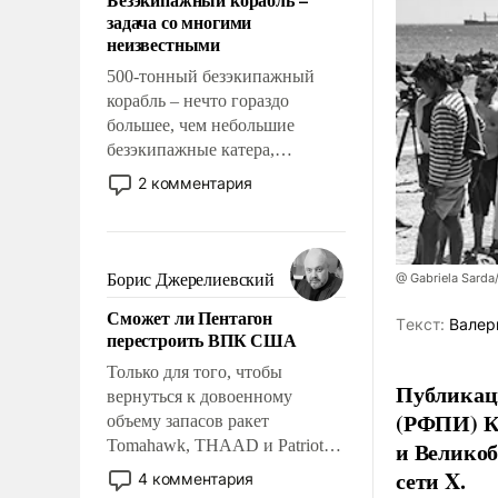
слабым, идти вперед и
задача со многими
адаптироваться.
неизвестными
500-тонный безэкипажный
корабль – нечто гораздо
большее, чем небольшие
безэкипажные катера,
применение которых уже
2 комментария
стало обыденностью. Задача по
созданию такого корабля очень
сложна и амбициозна. Однако
и ее реализация радикально
Борис Джерелиевский
@ Gabriela Sarda
поднимет наши боевые
Сможет ли Пентагон
возможности.
Tекст:
Валер
перестроить ВПК США
Только для того, чтобы
Публикаци
вернуться к довоенному
(РФПИ) К
объему запасов ракет
Tomahawk, THAAD и Patriot
и Великоб
США потребуется более трех
сети X.
4 комментария
лет. Даже небольшая война с