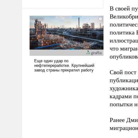
Ираном опустошила
В своей п
американские арсеналы.
Великобри
Сложившаяся ситуация
политичес
означает многолетний период
политика 
уязвимости США, например,
перед Китаем.
иллюстрац
что мигран
опубликов
Свой пост 
публикаци
художника
кадрами п
попытки н
Ранее Дм
миграцион