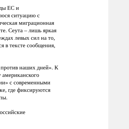
ды ЕС и
уюся ситуацию с
ическая миграционная
те. Сеута – лишь яркая
ждах левых сил на то,
я в тексте сообщения,
. против наших дней». К
у американского
рии» с современными
ке, где фиксируются
пы.
российские