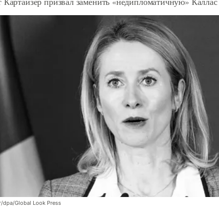
т Картайзер призвал заменить «недипломатичную» Каллас
/dpa/Global Look Press