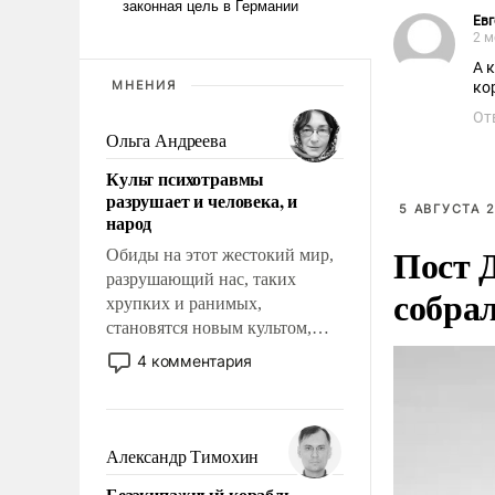
Евг
2 м
А 
МНЕНИЯ
ко
От
Ольга Андреева
Культ психотравмы
разрушает и человека, и
5 АВГУСТА 2
народ
Пост 
Обиды на этот жестокий мир,
разрушающий нас, таких
собра
хрупких и ранимых,
становятся новым культом,
постепенно вытесняя и
4 комментария
отменяя традиционное
требование к человеку – быть
мужественным и твердым под
ударами судьбы, брать на себя
Александр Тимохин
ответственность, помогать
Безэкипажный корабль –