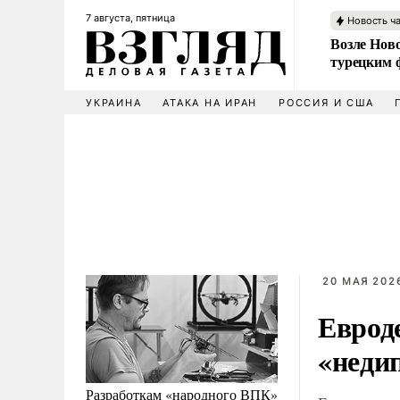
7 августа, пятница
Новость ч
Возле Ново
турецким 
УКРАИНА
АТАКА НА ИРАН
РОССИЯ И США
20 МАЯ 2026
Еврод
«неди
Разработкам «народного ВПК»