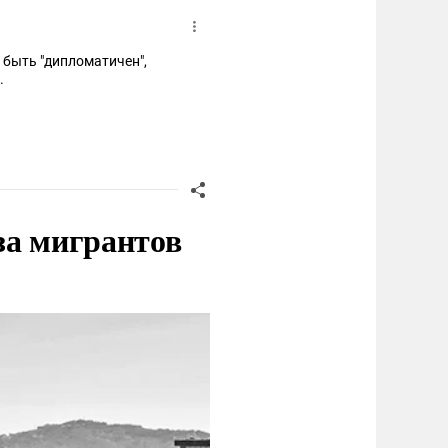
 быть "дипломатичен",
.
за мигрантов