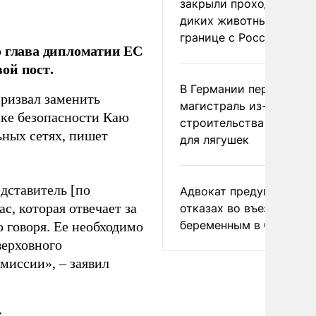
закрыли проходы для
диких животных на
границе с Россией
о глава дипломатии ЕС
ой пост.
В Германии перекрыли
ризвал заменить
магистраль из-за
ике безопасности Каю
строительства тоннеле
ьных сетях, пишет
для лягушек
дставитель [по
Адвокат предупредил о
, которая отвечает за
отказах во въезде
беременным в США
 говоря. Ее необходимо
верховного
миссии», – заявил