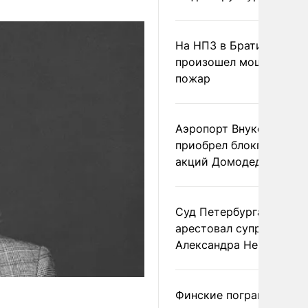
На НПЗ в Братиславе
произошел мощный
пожар
Аэропорт Внуково
приобрел блокпакет
акций Домодедово
Суд Петербурга заочно
арестовал супругу
Александра Невзорова
Финские пограничники