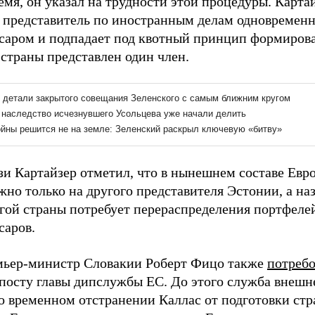
емя, он указал на трудности этой процедуры. Карта
 представитель по иностранным делам одновременн
саром и подпадает под квотный принцип формирова
 страны представлен один член.
язи Картайзер отметил, что в нынешнем составе Ев
но только на другого представителя Эстонии, а на
гой страны потребует перераспределения портфеле
саров.
мьер-министр Словакии Роберт Фицо также
потребо
 посту главы дипслужбы ЕС. До этого служба внешн
о временном отстранении Каллас от подготовки ст