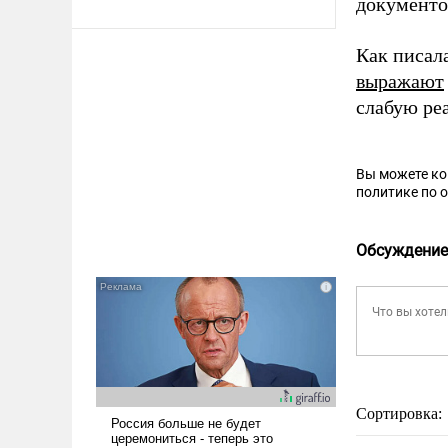
документо
Как писал
выражают
слабую ре
Вы можете к
политике по 
Обсуждение
Сортировка: