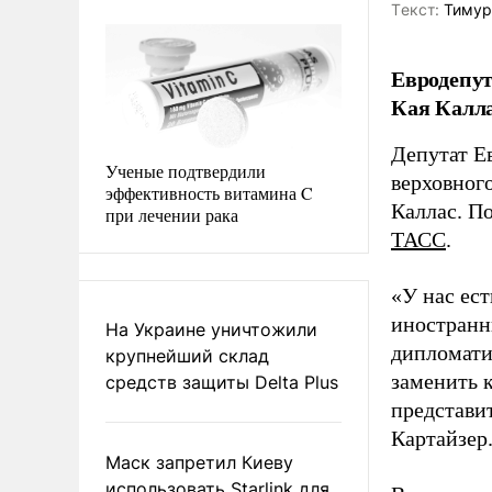
Tекст:
Тимур
Евродепут
Кая Калла
Депутат Е
Ученые подтвердили
верховног
эффективность витамина C
Каллас. П
при лечении рака
ТАСС
.
«У нас ест
иностранн
На Украине уничтожили
дипломати
крупнейший склад
заменить 
средств защиты Delta Plus
представит
Картайзер
Маск запретил Киеву
использовать Starlink для