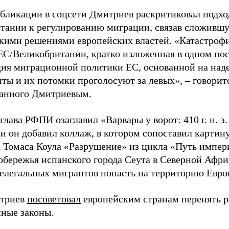
убликации в соцсети Дмитриев раскритиковал подхо
тании к регулированию миграции, связав сложивш
кими решениями европейских властей. «Катастроф
ЕС/Великобритании, кратко изложенная в одном пос
ия миграционной политики ЕС, основанной на наде
ты и их потомки проголосуют за левых», – говоритс
анного Дмитриевым.
глава РФПИ озаглавил «Варвары у ворот: 410 г. н. э
и он добавил коллаж, в котором сопоставил картин
 Томаса Коула «Разрушение» из цикла «Путь импе
обережья испанского города Сеута в Северной Афри
елегальных мигрантов попасть на территорию Евро
итриев
посоветовал
европейским странам перенять 
ные законы.