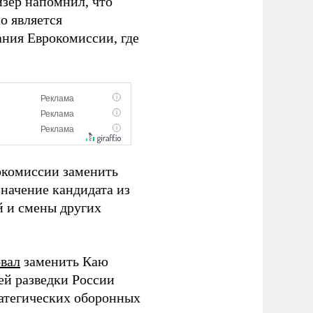
йзер напомнил, что
о является
ния Еврокомиссии, где
рокомиссии заменить
значение кандидата из
й и смены других
вал
заменить Каю
ей разведки России
ратегических оборонных