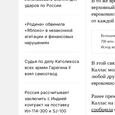
В то же вр
ударов по России
верховный
еврокомис
от каждой
«Родина» обвинила
«Яблоко» в незаконной
агитации и финансовых
нарушениях
Судья по делу Католикоса
В этой св
всех армян Гарегина II
Каллас мож
взял самоотвод
любой дру
еврокомис
Россия рассчитывает
Ранее пре
заключить с Индией
Каллас на
контракт на поставку
сообщила
Ил-114-300 и SJ-100