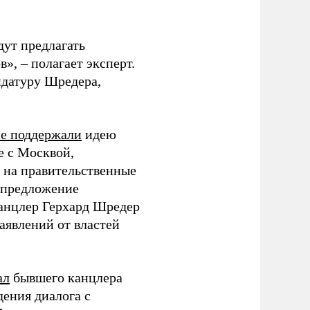
дут предлагать
», – полагает эксперт.
дидатуру Шредера,
е поддержали
идею
е с Москвой,
й на правительственные
 предложение
анцлер Герхард Шредер
аявлений от властей
ал
бывшего канцлера
ения диалога с