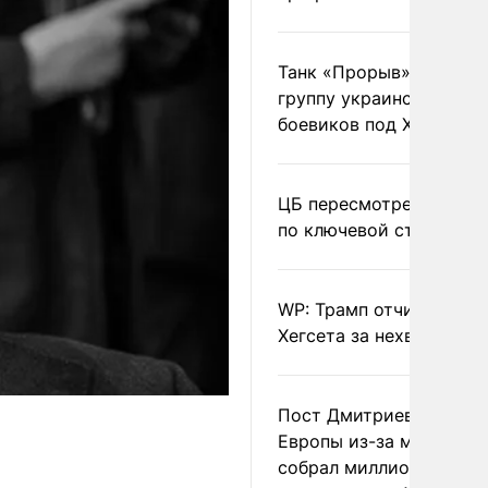
Танк «Прорыв» уничто
группу украинских
боевиков под Харьково
ЦБ пересмотрел прогно
по ключевой ставке
WP: Трамп отчитал
Хегсета за нехватку ра
Пост Дмитриева о гибе
Европы из-за мигранто
собрал миллион