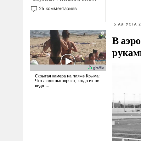
то это уже стараются не
25 комментариев
использовать – так же, как
«бабка», «дед», – хотя бы в
5 АВГУСТА 2
образованной среде, потому
что оно уже несет негативные
В аэр
коннотации.
рукам