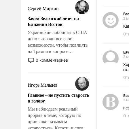
было образом для
псевдонаучной фантастики,
Сергей Миркин
стало всерьез обсуждаемой
Ва
Зачем Зеленский лезет на
2 м
идеей.
Ближний Восток
Украинские лоббисты в США
От
использовали все свои
возможности, чтобы повлиять
на Трампа в вопросе
Вяч
2 м
предоставления вооружений
0 комментариев
своим нанимателям. Вероятно,
Хо
ск
кому-то из тех, кто
консультирует Киев, пришла в
От
голову мысль: хорошо бы
Игорь Мальцев
продемонстрировать, что
Главное – не пустить старость
Украина вступила в
Бо
в голову
2 м
вооруженное противостояние
пе
с Ираном.
Мы наблюдаем реальный
прорыв в теме, которую по
От
привычке называем
«старостью». Кстати, и слово-