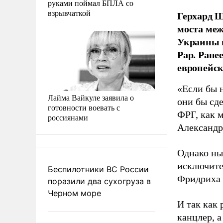
руками поймал БПЛА со
взрывчаткой
Герхард Ш
моста меж
Украины п
Рар. Ране
европейск
«Если бы 
Лайма Вайкуле заявила о
они бы сд
готовности воевать с
ФРГ, как 
россиянами
Александр
Однако ны
исключите
Беспилотники ВС России
Фридриха 
поразили два сухогруза в
Черном море
И так как
канцлер, а