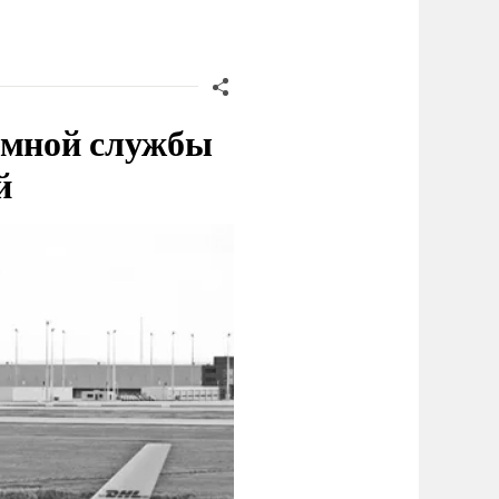
емной службы
й