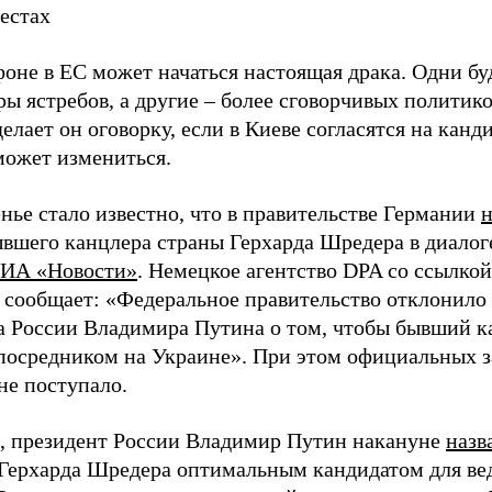
естах
фоне в ЕС может начаться настоящая драка. Одни бу
ы ястребов, а другие – более сговорчивых политиков
елает он оговорку, если в Киеве согласятся на кан
может измениться.
нье стало известно, что в правительстве Германии
н
ывшего канцлера страны Герхарда Шредера в диалог
ИА «Новости»
. Немецкое агентство DPA со ссылко
 сообщает: «Федеральное правительство отклонило
а России Владимира Путина о том, чтобы бывший к
посредником на Украине». При этом официальных з
не поступало.
 президент России Владимир Путин накануне
назв
Герхарда Шредера оптимальным кандидатом для вед