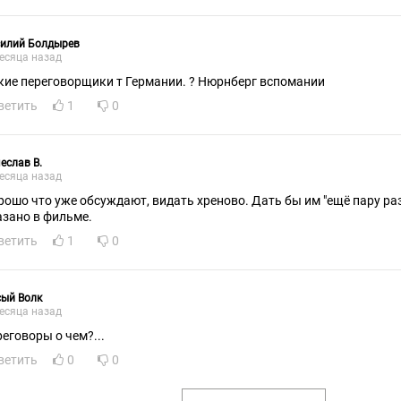
силий Болдырев
есяца назад
Какие переговорщики т Германии. ? Нюрнберг вспомании
ветить
1
0
еслав В.
есяца назад
рошо что уже обсуждают, видать хреново. Дать бы им "ещё пару раз
азано в фильме.
ветить
1
0
сый Волк
есяца назад
реговоры о чем?...
ветить
0
0