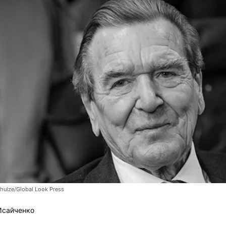
hulze/Global Look Press
Исайченко