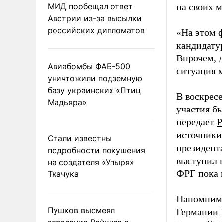
МИД пообещал ответ
на своих м
Австрии из-за высылки
российских дипломатов
«На этом 
кандидатур
Впрочем, д
Авиабомбы ФАБ-500
ситуация 
уничтожили подземную
базу украинских «Птиц
В воскресе
Мадьяра»
участия б
передает
Р
источники
Стали известны
президент
подробности покушения
выступил 
на создателя «Упыря»
ФРГ пока 
Ткачука
Напомним,
Пушков высмеял
Германии 
заявление Вайкуле о