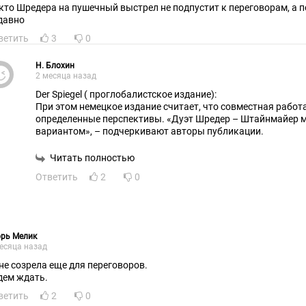
кто Шредера на пушечный выстрел не подпустит к переговорам, а п
давно
ветить
3
0
Н. Блохин
2 месяца назад
Der Spiegel ( проглобалистское издание):
При этом немецкое издание считает, что совместная работ
определенные перспективы. «Дуэт Шредер – Штайнмайер 
вариантом», – подчеркивают авторы публикации.
Читать полностью
Ответить
2
0
орь Мелик
есяца назад
 не созрела еще для переговоров.
дем ждать.
ветить
2
0