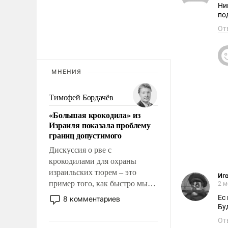
Ни
по
От
МНЕНИЯ
Тимофей Бордачёв
«Большая крокодила» из
Израиля показала проблему
границ допустимого
Дискуссия о рве с
крокодилами для охраны
израильских тюрем – это
Иг
пример того, как быстро мы
2 м
двигаемся по пути
Ес
8 комментариев
революционных изменений.
Бу
То, что несколько лет назад
От