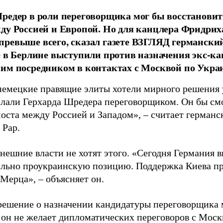
редер в роли переговорщика мог бы восстановит
ду Россией и Европой. Но для канцлера Фридри
ревыше всего, сказал газете ВЗГЛЯД германски
е в Берлине выступили против назначения экс-к
им посредником в контактах с Москвой по Укра
немецкие правящие элиты хотели мирного решения 
елали Герхарда Шредера переговорщиком. Он бы смо
моста между Россией и Западом», – считает германс
 Рар.
нешние власти не хотят этого. «Сегодня Германия в
льно проукраинскую позицию. Поддержка Киева пр
Мерца», – объясняет он.
 решение о назначении кандидатуры переговорщика 
 он не желает дипломатических переговоров с Москв