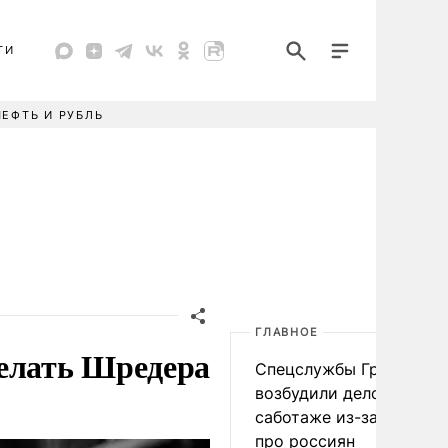
ТИ
НЕФТЬ И РУБЛЬ
ГЛАВНОЕ
делать Шредера
Спецслужбы Грузии
возбудили дело о
саботаже из-за фейков
про россиян