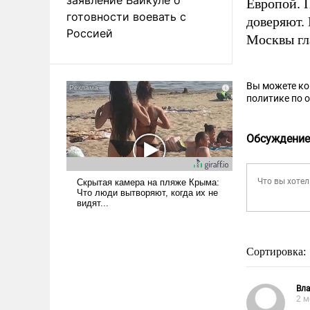
Европой. 
готовности воевать с
доверяют.
Россией
Москвы гл
Вы можете к
политике по 
Обсуждение
Сортировка:
Вл
2 м