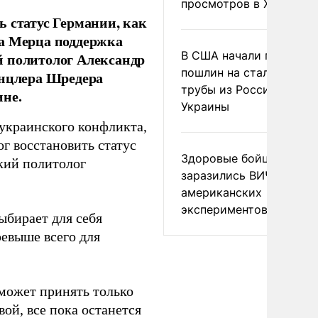
просмотров в X
ь статус Германии, как
ха Мерца поддержка
В США начали пересмо
й политолог Александр
пошлин на стальные
анцлера Шредера
трубы из России и с
ине.
Украины
украинского конфликта,
г восстановить статус
Здоровые бойцы ВСУ
кий политолог
заразились ВИЧ после
американских
экспериментов
ыбирает для себя
евыше всего для
может принять только
ой, все пока останется