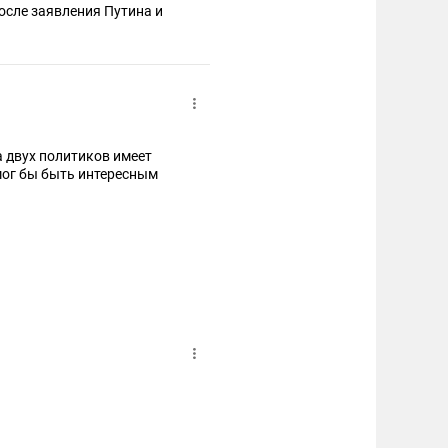
осле заявления Путина и
а двух политиков имеет
мог бы быть интересным