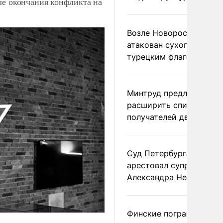
ле окончания конфликта на
Возле Новороссийска
атакован сухогруз под
турецким флагом
Минтруд предложил
расширить список
получателей двух пенс
Суд Петербурга заочно
арестовал супругу
Александра Невзорова
Финские пограничники