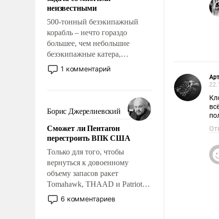
адаптироваться.
неизвестными
500-тонный безэкипажный
корабль – нечто гораздо
большее, чем небольшие
безэкипажные катера,
применение которых уже
1 комментарий
стало обыденностью. Задача по
Арт
22.
созданию такого корабля очень
сложна и амбициозна. Однако
Кл
вс
и ее реализация радикально
Борис Джерелиевский
по
поднимет наши боевые
Сможет ли Пентагон
От
возможности.
перестроить ВПК США
Только для того, чтобы
вернуться к довоенному
объему запасов ракет
Tomahawk, THAAD и Patriot
США потребуется более трех
6 комментариев
лет. Даже небольшая война с
Ираном опустошила