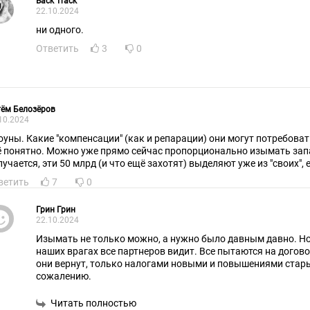
Back Track
22.10.2024
ни одного.
Ответить
3
0
ём Белозёров
10.2024
оуны. Какие "компенсации" (как и репарации) они могут потребоват
ё понятно. Можно уже прямо сейчас пропорционально изымать зап
лучается, эти 50 млрд (и что ещё захотят) выделяют уже из "своих", 
ветить
7
0
Грин Грин
22.10.2024
Изымать не только можно, а нужно было давным давно. Но
наших врагах все партнеров видит. Все пытаются на догово
они вернут, только налогами новыми и повышениями старых
сожалению.
Читать полностью