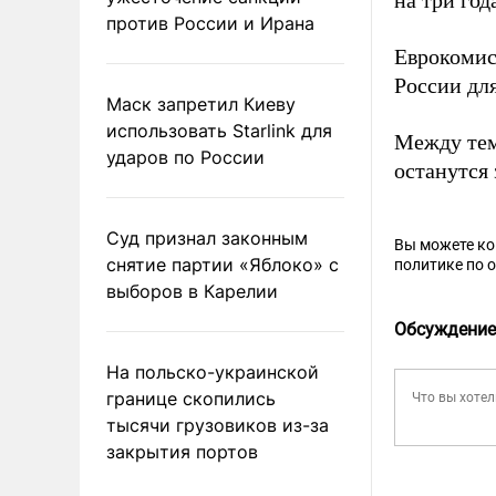
на три го
против России и Ирана
Еврокоми
России дл
Маск запретил Киеву
использовать Starlink для
Между тем
ударов по России
останутся
Суд признал законным
Вы можете к
снятие партии «Яблоко» с
политике по 
выборов в Карелии
Обсуждение
На польско-украинской
границе скопились
тысячи грузовиков из-за
закрытия портов