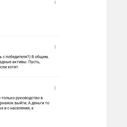
ь с победителя?) В общем,
адные активы. Пусть,
если хотят.
 только руководство в
рнаяок выйти, А деньги то
 и с населения, к