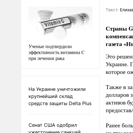
Tекст:
Елиза
Страны G
компенсац
газета «Н
Ученые подтвердили
эффективность витамина C
Это решен
при лечении рака
Украине. 
которое о
Также в за
На Украине уничтожили
долларов 
крупнейший склад
активов бу
средств защиты Delta Plus
предостав
Сенат США одобрил
Ранее бол
ужесточение санкций