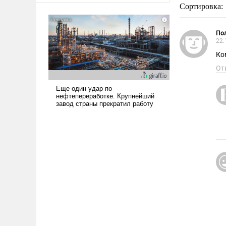
Сортировка:
Пол
22.
Ко
От