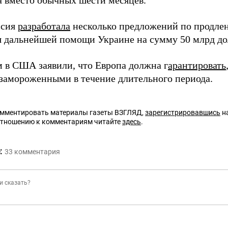
да вместо обычных шести месяцев.
ссия
разработала
несколько предложений по продле
я дальнейшей помощи Украине на сумму 50 млрд до
 в США заявили, что Европа должна г
арантировать
 замороженными в течение длительного периода.
омментировать материалы газеты ВЗГЛЯД,
зарегистрировавшись
на
отношению к комментариям читайте
здесь
.
:
33
комментария