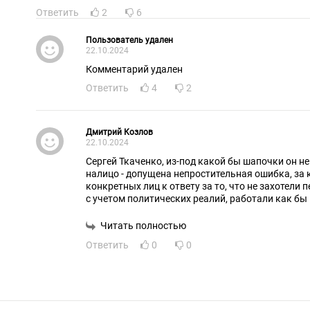
Ответить
2
6
Пользователь удален
22.10.2024
Комментарий удален
Ответить
4
2
Дмитрий Козлов
22.10.2024
Сергей Ткаченко, из-под какой бы шапочки он н
налицо - допущена непростительная ошибка, за которую надо привлекать
конкретных лиц к ответу за то, что не захотели перестроить
с учетом политических реалий, работали как бы по инструкции МВФ против
РФ.
Читать полностью
Ответить
0
0