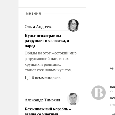
МНЕНИЯ
Ольга Андреева
Культ психотравмы
разрушает и человека, и
народ
Обиды на этот жестокий мир,
разрушающий нас, таких
хрупких и ранимых,
становятся новым культом,
постепенно вытесняя и
6 комментариев
отменяя традиционное
требование к человеку – быть
Пол
22.
мужественным и твердым под
ударами судьбы, брать на себя
Ко
Александр Тимохин
ответственность, помогать
От
Безэкипажный корабль –
слабым, идти вперед и
задача со многими