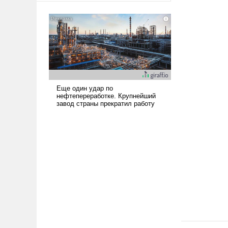
американские арсеналы.
Сложившаяся ситуация
означает многолетний период
уязвимости США, например,
перед Китаем.