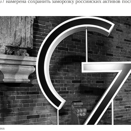
G7 намерена сохранить заморозку российских активов пос
ess