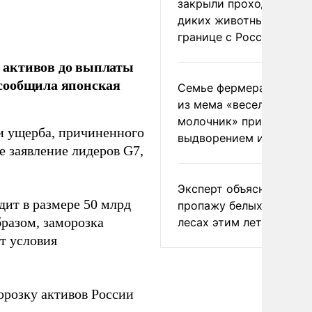
закрыли проходы для
диких животных на
границе с Россией
 активов до выплаты
сообщила японская
Семье фермера Уолкер
из мема «веселый
молочник» пригрозили
и ущерба, причиненного
выдворением из Росси
е заявление лидеров G7,
Эксперт объяснил
дит в размере 50 млрд
пропажу белых грибов 
бразом, заморозка
лесах этим летом
ит условия
розку активов России