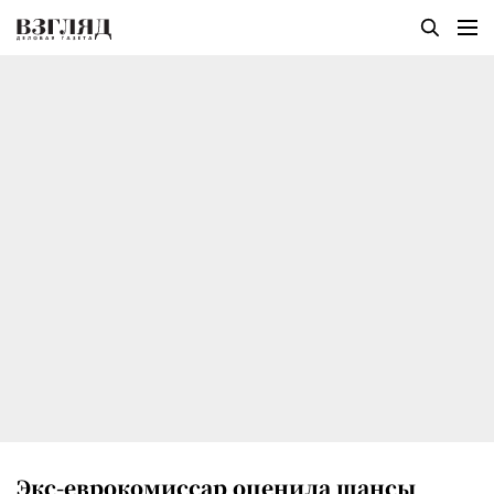
Экс-еврокомиссар оценила шансы