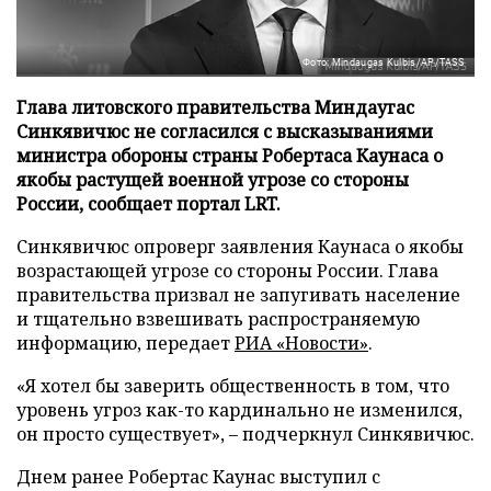
Фото: Mindaugas Kulbis/AP/TASS
Глава литовского правительства Миндаугас
Синкявичюс не согласился с высказываниями
министра обороны страны Робертаса Каунаса о
якобы растущей военной угрозе со стороны
России, сообщает портал LRT.
Синкявичюс опроверг заявления Каунаса о якобы
возрастающей угрозе со стороны России. Глава
правительства призвал не запугивать население
и тщательно взвешивать распространяемую
информацию, передает
РИА «Новости»
.
«Я хотел бы заверить общественность в том, что
уровень угроз как-то кардинально не изменился,
он просто существует», – подчеркнул Синкявичюс.
Днем ранее Робертас Каунас выступил с