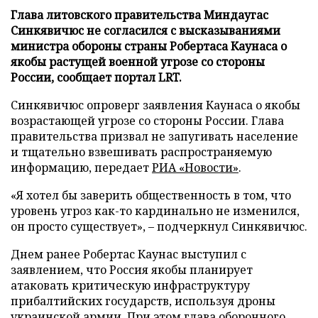
Глава литовского правительства Миндаугас
Синкявичюс не согласился с высказываниями
министра обороны страны Робертаса Каунаса о
якобы растущей военной угрозе со стороны
России, сообщает портал LRT.
Синкявичюс опроверг заявления Каунаса о якобы
возрастающей угрозе со стороны России. Глава
правительства призвал не запугивать население
и тщательно взвешивать распространяемую
информацию, передает
РИА «Новости»
.
«Я хотел бы заверить общественность в том, что
уровень угроз как-то кардинально не изменился,
он просто существует», – подчеркнул Синкявичюс.
Днем ранее Робертас Каунас выступил с
заявлением, что Россия якобы планирует
атаковать критическую инфраструктуру
прибалтийских государств, используя дроны
украинской армии. При этом глава оборонного