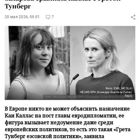
Тунберг
20 мая 2026, 09:01
7
Фото: EMIL NICOLAI
HELMS/EPA,Giuseppe Guarrera/Zuma/
ТАСС
В Европе никто не может объяснить назначение
Каи Каллас на пост главы евродипломатии, ее
фигура вызывает недоумение даже среди
европейских политиков, то есть это такая «Грета
Тунберг еэсовской политики», заявила