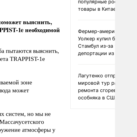
популярные российски
товары в Китае
поможет выяснить,
APPIST-1e необходимой
Фермер-американец
Уолкер купил билет в
Стамбул из-за угрозы
а пытаются выяснить,
депортации из России
нета TRAPPIST-1e
Лагутенко отправился в
ываемой зоне
мировой тур ради
 вода может
ремонта сгоревшего
особняка в США
х систем, но мы не
 Массачусетского
аружение атмосферы у