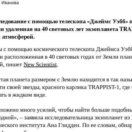
 Иванова
ледование с помощью телескопа «Джеймс Уэбб» 
ли удаленная на 40 световых лет экзопланета TR
 атмосферой.
 с помощью космического телескопа Джеймса Уэбб
ли расположенная в 40 световых годах от Земли пла
й, пишет
New Scientist
.
стая планета размером с Землю находится в так наз
ти своей звезды, красного карлика TRAPPIST-1, где
ать в жидком виде.
ложено много усилий, чтобы найти больше подобны
одной», – заявила исследовательница экзопланет из
ческого института Ана Глидден. По ее словам, обн