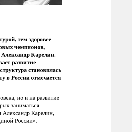
урой, тем здоровее
новых чемпионов,
 Александр Карелин.
вает развитие
аструктура становилась
ту в России отмечается
овека, но и на развитие
орых заниматься
л Александр Карелин,
диной России».