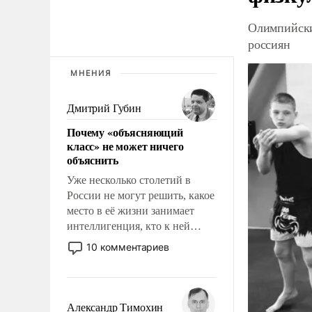
Олимпийски
россиян
МНЕНИЯ
Дмитрий Губин
Почему «объясняющий
класс» не может ничего
объяснить
Уже несколько столетий в
России не могут решить, какое
место в её жизни занимает
интеллигенция, кто к ней
принадлежит, а кого из неё
10 комментариев
исключили с правом
восстановления и без оного. И
чем она отличается от просто
образованных людей. Иногда
Александр Тимохин