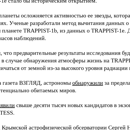
1e стало бы историческим открытием.
планеты осложняется активностью ее звезды, котора
ях. Ученые разработали метод вычитания данных о
 планете TRAPPIST-1b, из данных о TRAPPIST-1e. Д
 часов наблюдений.
, что предварительные результаты исследования бу
е в случае обнаружения атмосферы жизнь на TRAPPIS
ичаться от земной из-за высокого уровня радиации и
а газета ВЗГЛЯД, астрономы
обнаружили
за предел
отенциально обитаемых миров.
явили
свыше десяти тысяч новых кандидатов в экзо
 TESS.
 Крымской астрофизической обсерватории Сергей 