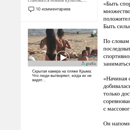
становятся новым культом,
«Быть спо
постепенно вытесняя и
10 комментариев
множество
отменяя традиционное
положител
требование к человеку – быть
Быть силь
мужественным и твердым под
ударами судьбы, брать на себя
ответственность, помогать
По словам
слабым, идти вперед и
последоват
адаптироваться.
спортивно
заниматьс
«Начиная 
добивалас
только до
соревнова
с массовог
Он напомн