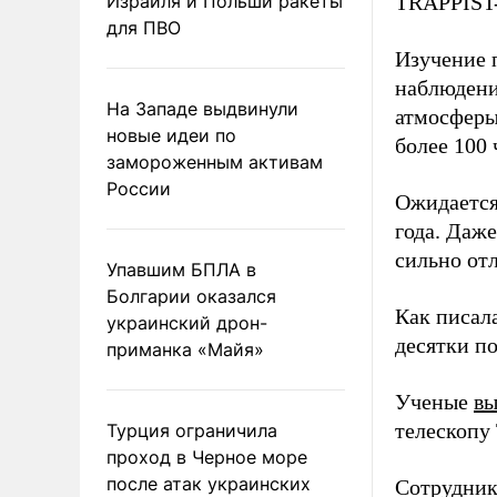
Израиля и Польши ракеты
TRAPPIST-
для ПВО
Изучение 
наблюдени
На Западе выдвинули
атмосферы
новые идеи по
более 100
замороженным активам
России
Ожидается
года. Даж
сильно отл
Упавшим БПЛА в
Болгарии оказался
Как писал
украинский дрон-
десятки п
приманка «Майя»
Ученые
вы
телескопу
Турция ограничила
проход в Черное море
после атак украинских
Сотрудник