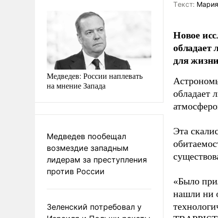
Tекст:
Мария
Новое исс
обладает 
для жизни
Медведев: России наплевать
Астрономы
на мнение Запада
обладает 
атмосферо
Эта скали
Медведев пообещал
обитаемос
возмездие западным
существов
лидерам за преступления
против России
«Было при
нашли ни 
технологи
Зеленский потребовал у