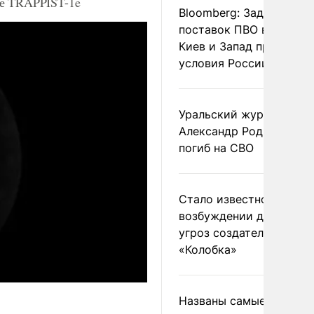
те TRAPPIST-1e
Bloomberg: Задержка
поставок ПВО вынудит
Киев и Запад принять
условия России
Уральский журналист
Александр Родионов
погиб на СВО
Стало известно о
возбуждении дела из-з
угроз создателям
«Колобка»
Названы самые