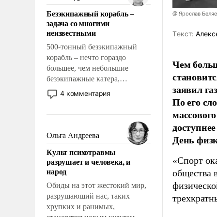
казалось, что эти вопросы
Безэкипажный корабль –
@ Ярослав Беля
решены раз и навсегда, но –
задача со многими
нет, не решены.
неизвестными
Tекст:
Алекс
500-тонный безэкипажный
корабль – нечто гораздо
Чем больш
большее, чем небольшие
становитс
безэкипажные катера,
заявил г
применение которых уже
4 комментария
По его сл
стало обыденностью. Задача по
созданию такого корабля очень
массового
сложна и амбициозна. Однако
доступнее
и ее реализация радикально
Ольга Андреева
День физ
поднимет наши боевые
Культ психотравмы
возможности.
«Спорт ока
разрушает и человека, и
народ
общества 
физическо
Обиды на этот жестокий мир,
разрушающий нас, таких
трехкратн
хрупких и ранимых,