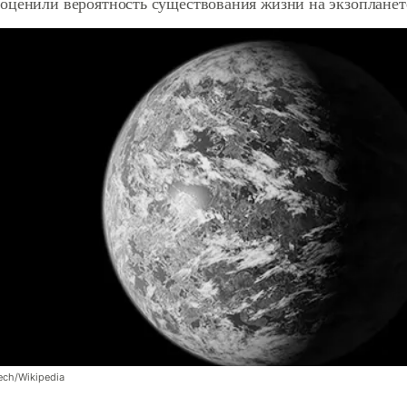
оценили вероятность существования жизни на экзоплане
ech/Wikipedia