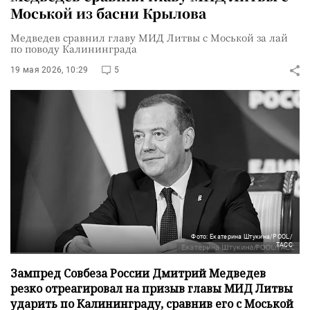
Моськой из басни Крылова
Медведев сравнил главу МИД Литвы с Моськой за лай
по поводу Калининграда
19 мая 2026, 10:29
5
Фото: Екатерина Штукина/POOL/
ТАСС
Зампред Совбеза России Дмитрий Медведев
резко отреагировал на призыв главы МИД Литвы
ударить по Калининграду, сравнив его с Моськой