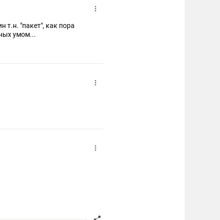
т.н. "пакет", как пора
ных умом...