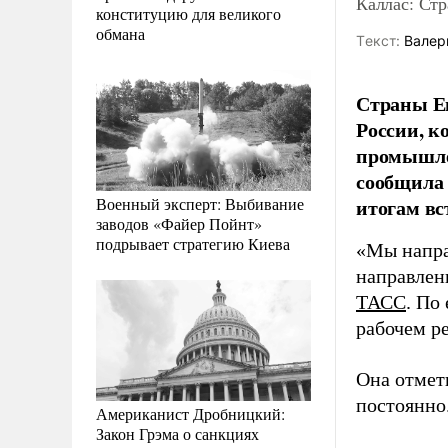
Каллас: Стр
конституцию для великого
обмана
Tекст:
Валер
Страны Ев
России, к
промышлен
сообщила 
Военный эксперт: Выбивание
итогам вс
заводов «Файер Пойнт»
подрывает стратегию Киева
«Мы напра
направлены
ТАСС
. По
рабочем р
Она отмет
постоянно
Американист Дробницкий:
Закон Грэма о санкциях