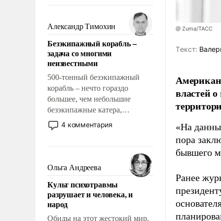
восстановления и без оного. И
чем она отличается от просто
образованных людей. Иногда
Александр Тимохин
@ Zuma/ТАСС
казалось, что эти вопросы
Безэкипажный корабль –
решены раз и навсегда, но –
Tекст:
Валер
задача со многими
нет, не решены.
неизвестными
500-тонный безэкипажный
Американ
корабль – нечто гораздо
властей о
большее, чем небольшие
территори
безэкипажные катера,
применение которых уже
4 комментария
«На данны
стало обыденностью. Задача по
пора закл
созданию такого корабля очень
бывшего м
сложна и амбициозна. Однако
и ее реализация радикально
Ольга Андреева
поднимет наши боевые
Ранее жур
Культ психотравмы
возможности.
президент
разрушает и человека, и
основател
народ
планирова
Обиды на этот жестокий мир,