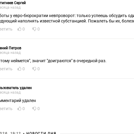
тигнеев Сергей
есяца назад
боты у евро-бюрократии невпроворот: только успеешь обсудить один 
едующий наполнять известной субстанцией. Пожалеть бы их, болез
ветить
0
0
ений Петров
есяца назад
итому неймется", значит "доиграются" в очередной раз.
ветить
0
0
ьзователь удален
есяца назад
мментарий удален
ветить
0
0
026, 19:12 •
НОВОСТИ ДНЯ