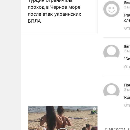
Евс
проход в Черное море
2 м
после атак украинских
Ра
БПЛА
сл
От
Евг
2 м
"Б
От
Пол
2 м
Ко
От
7 АВГУСТА 2