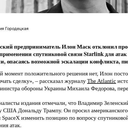
ия Городецкая
ский предприниматель Илон Маск отклонил про
 применении спутниковой связи Starlink для атак
и, опасаясь возможной эскалации конфликта, пиш
й момент положительного решения нет, Илон постоя
ючать сделку», – рассказал журналу
The Atlantic
исто
инистра обороны Украины Михаила Федорова, пер
налисты издания отмечали, что Владимир Зеленски
у США Дональду Трампу. Он просил американского
я SpaceX изменить позицию по вопросу спутниковой
ния атак.