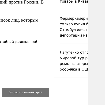
товары в Китае
ций против России. В
Фермер-американец
исок лиц, которым
Уолкер купил билет в
Стамбул из-за угрозы
депортации из России
 сайте. О редакционной
Лагутенко отправился в
мировой тур ради
ремонта сгоревшего
особняка в США