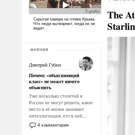
The At
Starli
МНЕНИЯ
Дмитрий Губин
Почему «объясняющий
класс» не может ничего
объяснить
Уже несколько столетий в
России не могут решить, какое
место в её жизни занимает
интеллигенция, кто к ней
принадлежит, а кого из неё
4 комментария
исключили с правом