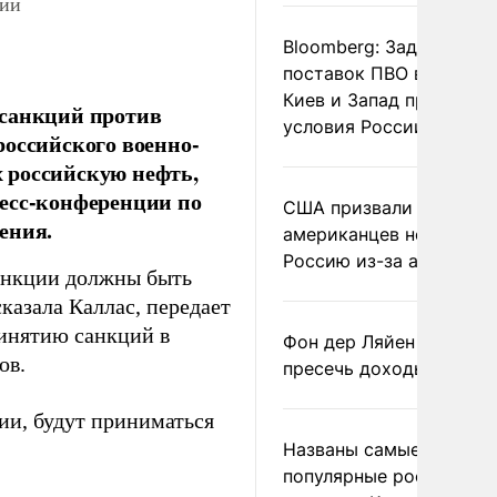
сии
Bloomberg: Задержка
поставок ПВО вынудит
Киев и Запад принять
 санкций против
условия России
российского военно-
 российскую нефть,
ресс-конференции по
США призвали
ения.
американцев не посеща
Россию из-за атак ВСУ
анкции должны быть
казала Каллас, передает
ринятию санкций в
Фон дер Ляйен призвал
ов.
пресечь доходы России
ии, будут приниматься
Названы самые
популярные российски