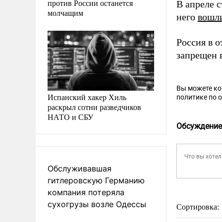
против России останется
В апреле 
молчащим
него
вошл
Россия в 
запрещен в
Вы можете к
Испанский хакер Хиль
политике по 
раскрыл сотни разведчиков
НАТО и СБУ
Обсуждение
Обслуживавшая
гитлеровскую Германию
компания потеряла
сухогрузы возле Одессы
Сортировка: