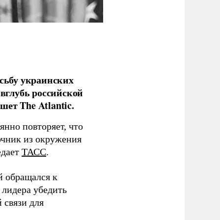
сьбу украинских
 вглубь российской
ет The Atlantic.
нно повторяет, что
чник из окружения
едает
ТАСС
.
й обращался к
 лидера убедить
 связи для