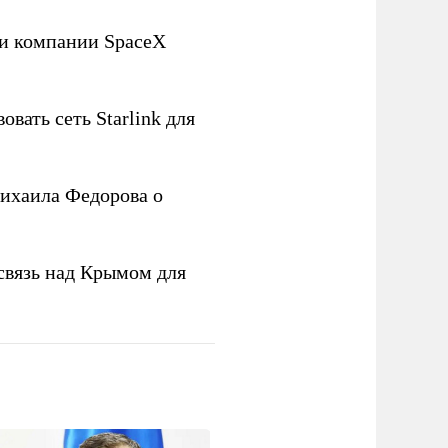
ли компании SpaceX
овать сеть Starlink для
ихаила Федорова о
связь над Крымом для