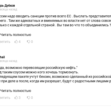
рь Дубков
есяца назад
ссии надо вводить санкции против всего ЕС . Выслать представителя
тных и вменяемых во власти нет от слова совсем . И как США иметь дело
лько с каждой отдельной страной . Вы там во что то объединились 
Читать полностью
ветить
4
0
hail
есяца назад
уда, возможно перевозящие российскую нефть."
д таким соусом можно кого хочешь тормознуть.
следующем пакете учтут бензин, возможно сделанный из российской 
е при деле а после, когда им разрешат, будут с радостными лицами 
ссийскими руководителями, как ни в чём не бывало.
Читать полностью
ветить
3
0