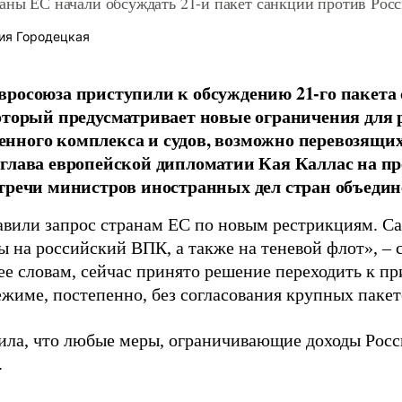
аны ЕС начали обсуждать 21-й пакет санкций против Рос
ия Городецкая
росоюза приступили к обсуждению 21-го пакета
оторый предусматривает новые ограничения для 
ного комплекса и судов, возможно перевозящих
глава европейской дипломатии Кая Каллас на п
тречи министров иностранных дел стран объедин
вили запрос странам ЕС по новым рестрикциям. С
 на российский ВПК, а также на теневой флот», – с
 ее словам, сейчас принято решение переходить к п
ежиме, постепенно, без согласования крупных пакет
ила, что любые меры, ограничивающие доходы Росс
.