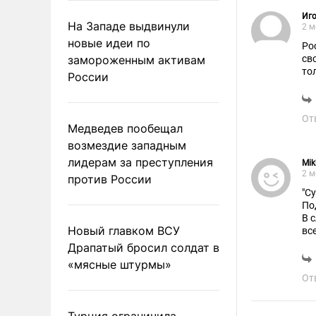
Иго
На Западе выдвинули
2 м
новые идеи по
Ро
замороженным активам
своего . Там же адеква
то
России
От
Медведев пообещал
возмездие западным
лидерам за преступления
Mik
2 м
против России
"С
По
В 
Новый главком ВСУ
вс
ро
Драпатый бросил солдат в
«мясные штурмы»
От
Турция ограничила