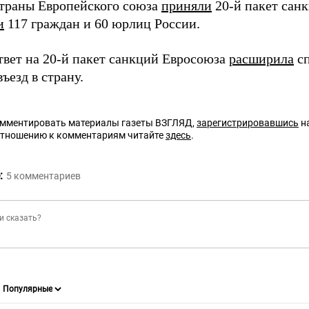
страны Европейского союза
приняли
20-й пакет санк
и
117 граждан и 60 юрлиц России.
ответ на 20-й пакет санкций Евросоюза
расширила
сп
ъезд в страну.
омментировать материалы газеты ВЗГЛЯД,
зарегистрировавшись
на
отношению к комментариям читайте
здесь
.
:
5
комментариев