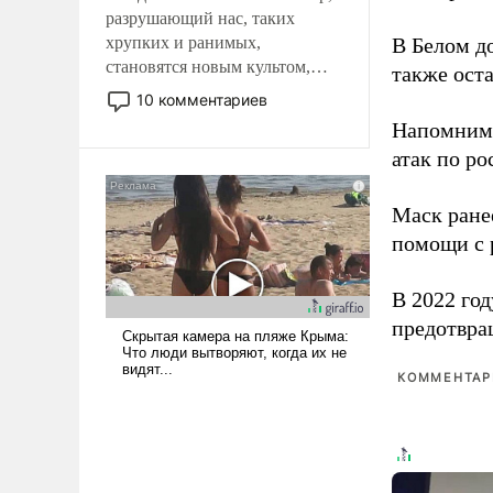
разрушающий нас, таких
хрупких и ранимых,
В Белом д
становятся новым культом,
также оста
постепенно вытесняя и
10 комментариев
отменяя традиционное
Напомним
требование к человеку – быть
атак по ро
мужественным и твердым под
ударами судьбы, брать на себя
ответственность, помогать
Маск ран
слабым, идти вперед и
помощи с 
адаптироваться.
В 2022 го
предотвра
КОММЕНТАРИ