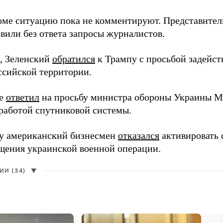
оме ситуацию пока не комментируют. Представите
вили без ответа запросы журналистов.
, Зеленский
обратился
к Трампу с просьбой задейств
ссийской территории.
ее
ответил
на просьбу министра обороны Украины М
работой спутниковой системы.
ду американский бизнесмен
отказался
активировать 
щения украинской военной операции.
И (34)
▼