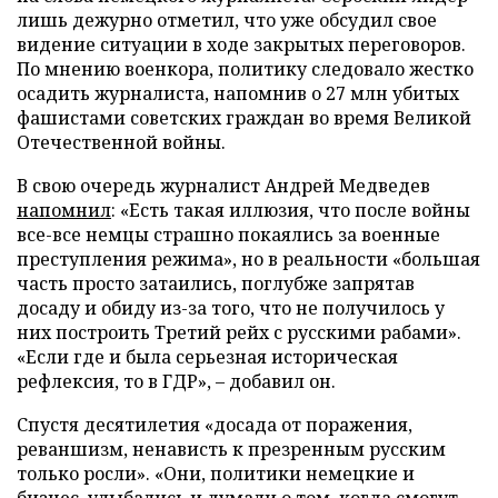
лишь дежурно отметил, что уже обсудил свое
видение ситуации в ходе закрытых переговоров.
По мнению военкора, политику следовало жестко
осадить журналиста, напомнив о 27 млн убитых
фашистами советских граждан во время Великой
Отечественной войны.
В свою очередь журналист Андрей Медведев
напомнил
: «Есть такая иллюзия, что после войны
все-все немцы страшно покаялись за военные
преступления режима», но в реальности «большая
часть просто затаились, поглубже запрятав
досаду и обиду из-за того, что не получилось у
них построить Третий рейх с русскими рабами».
«Если где и была серьезная историческая
рефлексия, то в ГДР», – добавил он.
Спустя десятилетия «досада от поражения,
реваншизм, ненависть к презренным русским
только росли». «Они, политики немецкие и
бизнес, улыбались и думали о том, когда смогут