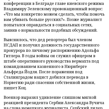
конференции в Белграде главе киевского режима
Владимиру Зеленскому провокационный вопрос:
«Что мы конкретно можем сделать, чтобы помочь
вам убивать больше русских?». Позже журналист
попытался оправдаться в социальных сетях,
заявив о нормальности подобных обсуждений.
Выяснилось, что дед репортера был членом
НСДАП и получил должность государственного
прокурора по личному распоряжению Адольфа
Гитлера. В годы войны он служил офицером в
штабе оперативного руководства вермахта под
командованием казненного в Нюрнберге
Альфреда Йодля. После поражения под
Сталинградом нацист добился перевода в
Норвегию ради спасения собственной жизни,
пишет Коц.
Военкор выразил удивление слишком мягкой
реакцией президента Сербии Александра Вучича
на слова немецкого журналиста. Сербский лидер