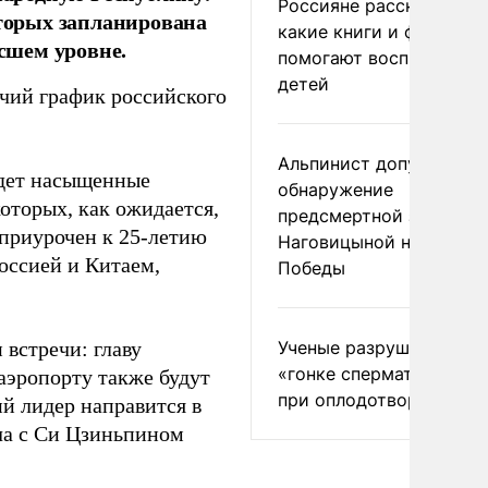
Россияне рассказали,
оторых запланирована
какие книги и фильмы
сшем уровне.
помогают воспитывать
детей
бочий график российского
Альпинист допустил
едет насыщенные
обнаружение
оторых, как ожидается,
предсмертной записки
 приурочен к 25-летию
Наговицыной на пике
оссией и Китаем,
Победы
Ученые разрушили миф
встречи: главу
«гонке сперматозоидов
аэропорту также будут
при оплодотворении
ий лидер направится в
ча с Си Цзиньпином