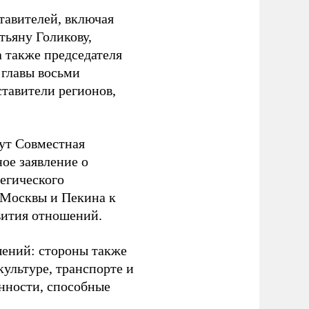
тавителей, включая
тьяну Голикову,
 также председателя
 главы восьми
тавители регионов,
ут Совместная
ое заявление о
егического
 Москвы и Пекина к
вития отношений.
шений: стороны также
культуре, транспорте и
енности, способные