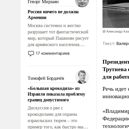
Геворг Мирзаян
означает многолетний период
Россия ничего не должна
уязвимости США, например,
Армении
перед Китаем.
Москва системно и жестко
разрушает тот фантастический
@ Александр Каз
мир, который Пашинян рисует
Tекст:
Валер
для армянского населения.
Мир, где политические
17 комментариев
прожекты будут безусловно
Президен
оплачиваться за счет
Трутнева 
российских
для работ
налогоплательщиков и где
Тимофей Бордачёв
Еревану за свои поступки не
«Большая крокодила» из
Речь идет 
нужно отвечать.
Израиля показала проблему
инновацио
границ допустимого
Дискуссия о рве с
«Владимир
крокодилами для охраны
Федерацию
израильских тюрем – это
технологи
пример того, как быстро мы