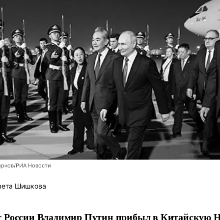
рнов/РИА Новости
вета Шишкова
т России Владимир Путин прибыл в Китайскую Н