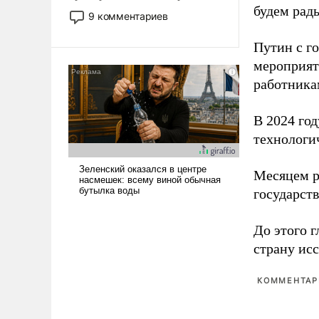
будем рады
двигаемся по пути
9 комментариев
революционных изменений.
То, что несколько лет назад
Путин с г
было образом для
мероприят
псевдонаучной фантастики,
работника
стало всерьез обсуждаемой
идеей.
В 2024 го
технологи
Месяцем р
государст
До этого г
страну исс
КОММЕНТАРИ