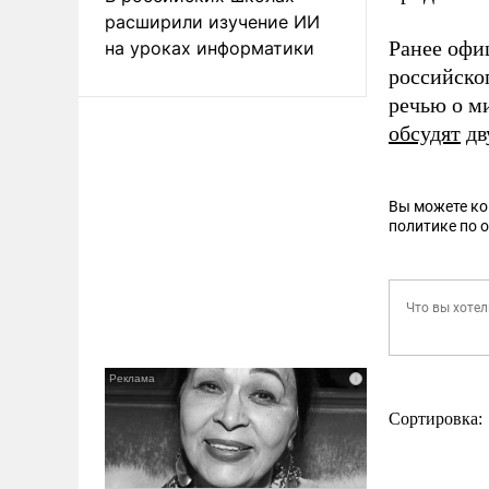
расширили изучение ИИ
Ранее офи
на уроках информатики
российско
речью о м
обсудят
дв
Вы можете к
политике по 
Сортировка: