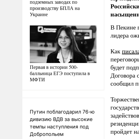
подземных заводах по
Российски
производству БПЛА на
насыщенн
Украине
В Пекине г
лидера ож
Как
писал
переговор
Первая в истории 500-
будет под
балльница ЕГЭ поступила в
Договора 
МФТИ
сообщил п
Торжестве
государст
Путин поблагодарил 76-ю
задействов
дивизию ВДВ за высокие
резиденци
темпы наступления под
пройдет н
Добропольем