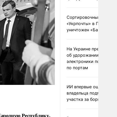
Сортировочный пункт
«Укрпочты» в Павлогра
уничтожен «Бандероль
На Украине предупреди
об удорожании китайс
электроники после уда
по портам
ИИ впервые оштрафова
владельца подмосковн
участка за борщевик
ародную Республику.