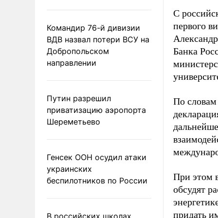
С российс
первого в
Командир 76-й дивизии
Александр
ВДВ назвал потери ВСУ на
Банка Рос
Добропольском
направлении
министерс
университ
Путин разрешил
По словам
приватизацию аэропорта
деклараци
Шереметьево
дальнейше
взаимодей
междунаро
Генсек ООН осудил атаки
украинских
При этом 
беспилотников по России
обсудят ра
энергетик
придать и
В российских школах