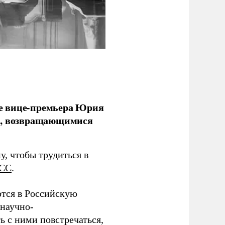
е вице-премьера Юрия
ми, возвращающимися
у, чтобы трудиться в
СС
.
тся в Российскую
научно-
ь с ними повстречаться,