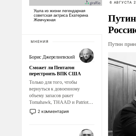
6 АВГУСТА 2
Путин
Росси
МНЕНИЯ
Путин прин
Борис Джерелиевский
Сможет ли Пентагон
перестроить ВПК США
Только для того, чтобы
вернуться к довоенному
объему запасов ракет
Tomahawk, THAAD и Patriot
США потребуется более трех
2 комментария
лет. Даже небольшая война с
Ираном опустошила
американские арсеналы.
Сложившаяся ситуация