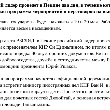
й лидер проведет в Пекине два дня, в течение к
ая программа мероприятий и переговоров на вы
лава государства будет находиться 19 и 20 мая. Ра
идается весьма насыщенным.
а
газета ВЗГЛЯД, в Пекине российский лидер пров
ы с председателем КНР Си Цзиньпином, по итогам к
писано порядка 40 двусторонних документов. Визит
о добрососедстве, дружбе и сотрудничестве между Р
омощник президента Юрий Ушаков.
нная программа начнется с официальной церемонии 
ва встретит министр иностранных дел КНР Ван И, в 
аны почетный караул и дети. После этого российск
ю для почетных гостей Дяоюйтай, а основная встре
а площади Тяньаньмэнь.