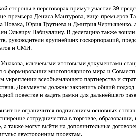
кой стороны в переговорах примут участие 39 предс
ице-премьера Дениса Мантурова, вице-премьеров Та
а Новака, Юрия Трутнева и Дмитрия Чернышенко, а
сии Эльвиру Набиуллину. В делегацию также вошли
тв, руководители крупнейших госкорпораций, предс
етов и СМИ.
 Ушакова, ключевыми итоговыми документами стан
я о формировании многополярного мира и Совместн
м укреплении всеобъемлющего партнерства и страт
ствия. Документы должны закрепить общий подход
дной повестке и задать рамки для дальнейшего раз
визит не ограничится подписанием основных согла
сширение сотрудничества в торговле, образовании, 
е, а также могут выйти на дополнительные договор
мпульс двусторонним проектам.