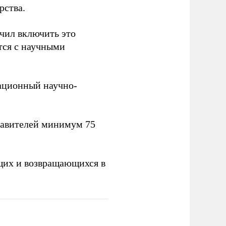
рства.
учил включить это
тся с научными
вационный научно-
тавителей минимум 75
щих и возвращающихся в