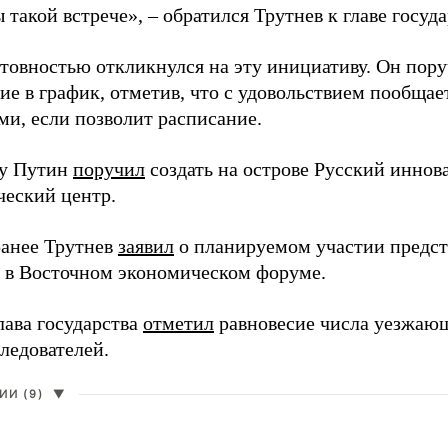
 такой встрече», – обратился Трутнев к главе госуда
отовностью откликнулся на эту инициативу. Он пор
ие в график, отметив, что с удовольствием пообщае
ми, если позволит расписание.
ду Путин
поручил
создать на острове Русский инно
ческий центр.
анее Трутнев
заявил
о планируемом участии предс
в в Восточном экономическом форуме.
лава государства
отметил
равновесие числа уезжаю
ледователей.
И (9)
▼