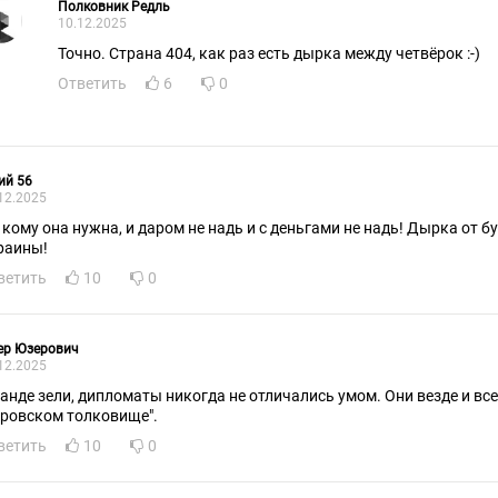
Полковник Редль
10.12.2025
Точно. Страна 404, как раз есть дырка между четвёрок :-)
Ответить
6
0
ий 56
12.2025
 кому она нужна, и даром не надь и с деньгами не надь! Дырка от б
раины!
ветить
10
0
ер Юзерович
12.2025
банде зели, дипломаты никогда не отличались умом. Они везде и всег
оровском толковище".
ветить
10
0