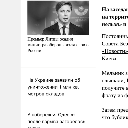
На засед
на террит
нельзя» и
Постоянны
Премьер Литвы осадил
Совета Бе
министра обороны из-за слов о
России
«Новости»
Киева.
Мельник за
На Украине заявили об
слышали, Р
уничтожении 1 млн кв.
получите 
метров складов
фразу из 
Затем пре
У побережья Одессы
что бублик
после взрыва загорелось