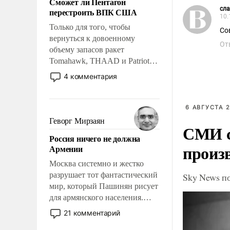
Сможет ли Пентагон
слабым, идти вперед и
сла
перестроить ВПК США
адаптироваться.
10.
Только для того, чтобы
Со
вернуться к довоенному
От
объему запасов ракет
Tomahawk, THAAD и Patriot
США потребуется более трех
4 комментария
лет. Даже небольшая война с
Ираном опустошила
американские арсеналы.
6 АВГУСТА 2
Сложившаяся ситуация
Геворг Мирзаян
СМИ с
означает многолетний период
Россия ничего не должна
уязвимости США, например,
произ
Армении
перед Китаем.
Москва системно и жестко
разрушает тот фантастический
Sky News п
мир, который Пашинян рисует
для армянского населения.
Мир, где политические
21 комментарий
прожекты будут безусловно