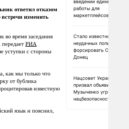
введении единых прави
ьник ответил отказом
работы для
маркетплейсов в ЕАЭС
 встречи изменить
 во время заседания
Стало известно о
неудачных попытках ВС
, передает
РИА
форсировать Северски
ые уступки с стороны
Донец
а, как мы только что
Нацсовет Украины по Т
рку от бублика
призвал объявить
 процитировав известную
Музыченко угрозой
нацбезопасности
йский язык и пояснил,