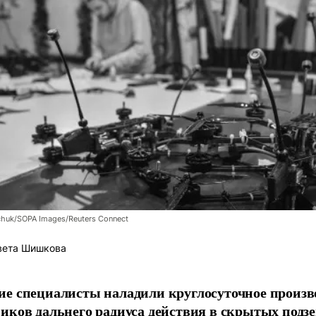
chuk/SOPA Images/Reuters Connect
вета Шишкова
е специалисты наладили круглосуточное произв
иков дальнего радиуса действия в скрытых подз