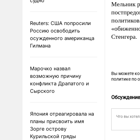
судно
Мельник 
постпредо
политиков
Reuters: США попросили
«обиженно
Россию освободить
Стенгера.
осужденного американца
Гилмана
Марочко назвал
Вы можете к
возможную причину
политике по 
конфликта Драпатого и
Сырского
Обсуждение
Япония отреагировала на
планы присвоить имя
Зорге острову
Курильской гряды