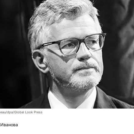
eau/dpa/Global Look Press
 Иванова