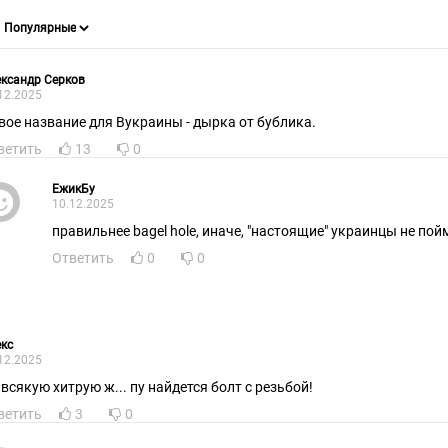
ксандр Серков
12.2025
вое название для Вукраины - дырка от бублика.
ветить
13
0
ЕжикБу
10.12.2025
правильнее bagel hole, иначе, "настоящие" украинцы не пойм
Ответить
0
0
кс
12.2025
 всякую хитрую ж... пу найдется болт с резьбой!
ветить
3
0