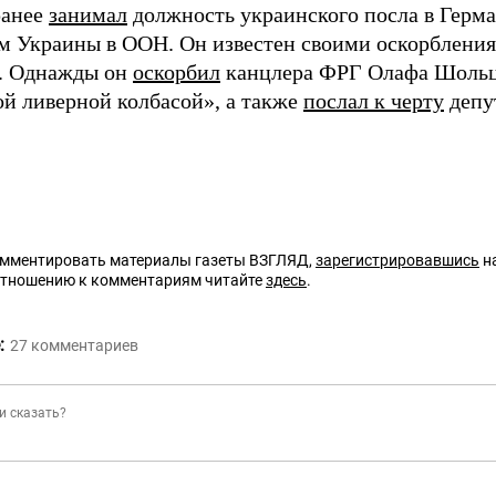
ранее
занимал
должность украинского посла в Герман
м Украины в ООН. Он известен своими оскорбления
. Однажды он
оскорбил
канцлера ФРГ Олафа Шольца
й ливерной колбасой», а также
послал к черту
депу
омментировать материалы газеты ВЗГЛЯД,
зарегистрировавшись
на
отношению к комментариям читайте
здесь
.
:
27
комментариев