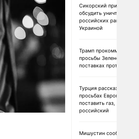
Сикорский призвал
обсудить уничтожение
российских ракет над
Украиной
Трамп прокомментиров
просьбы Зеленского о
поставках противораке
Турция рассказала о
просьбах Европы
поставить газ, но не
российский
Мишустин сообщил о