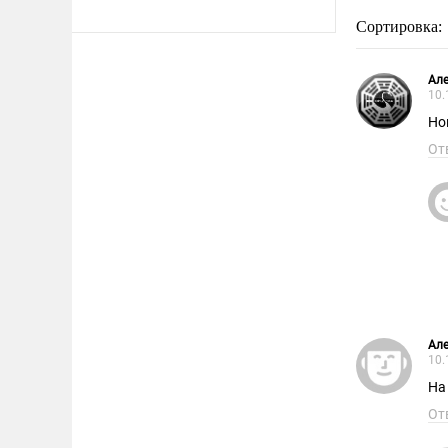
Сортировка:
Але
10.
Но
От
Але
10.
На
От