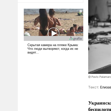
оплачиваться за счет
российских
налогоплательщиков и где
Еревану за свои поступки не
нужно отвечать.
@ Pavlo Palamar
Tекст:
Елиза
Украински
беспилотн