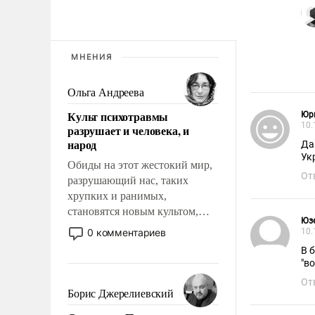
МНЕНИЯ
Ольга Андреева
Культ психотравмы
Юр
10.
разрушает и человека, и
народ
Да
Ук
Обиды на этот жестокий мир,
От
разрушающий нас, таких
хрупких и ранимых,
становятся новым культом,
Юз
постепенно вытесняя и
0 комментариев
10.
отменяя традиционное
В 
требование к человеку – быть
"в
мужественным и твердым под
От
ударами судьбы, брать на себя
Борис Джерелиевский
ответственность, помогать