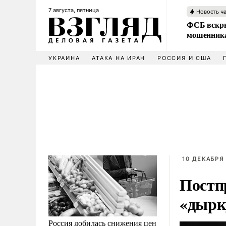
7 августа, пятница
Новость ч
ФСБ вскры
мошенника
УКРАИНА
АТАКА НА ИРАН
РОССИЯ И США
10 ДЕКАБРЯ 
Постп
«дырк
Россия добилась снижения цен