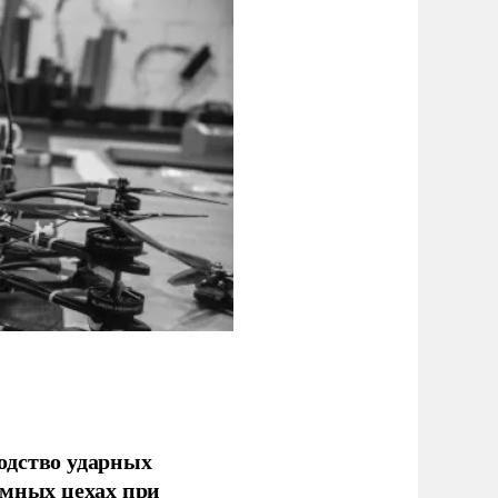
одство ударных
емных цехах при