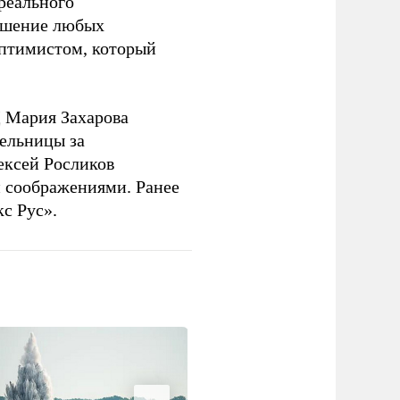
 реального
решение любых
оптимистом, который
 Мария Захарова
ельницы за
ексей Росликов
 соображениями. Ранее
с Рус».