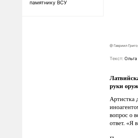
памятнику ВСУ
@ Гавриил Григ
Tекст:
Ольга
Латвийска
руки оруж
Артистка 
иноагентом
вопрос о 
ответ. «Я 