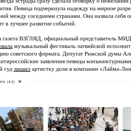
везда эстрады сразу сделала оговорку о нежелании
ития. Певица подчеркнула надежду на мирное раз
чий между соседними странами. Она назвала себя 
ит в лучшее развитие событий.
а газета ВЗГЛЯД, официальный представитель МИД
овала
музыкальный фестиваль латвийской исполнит
цию советского формата. Депутат Рижской думы Ал
нтироссийские заявления певицы конъюнктурными
й суд
лишил
артистку доли в компании «Лайма-Люк
И (83)
▼