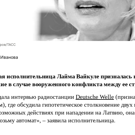
оров/ТАСС
 Иванова
я исполнительница Лайма Вайкуле призналась в
ие в случае вооруженного конфликта между ее ст
дала интервью радиостанции
Deutsche Welle
(призна
), где обсудила гипотетическое столкновение двух 
возможных действиях при нападении на Латвию, она
возьму автомат», – заявила исполнительница.