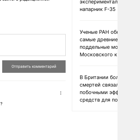
экспериментальный др
напарник F-35
Ученые РАН обнаружил
самые древние
поддельные монеты
Московского княжеств
В Британии более ста
смертей связали с
побочными эффектами
средств для похудения
у?