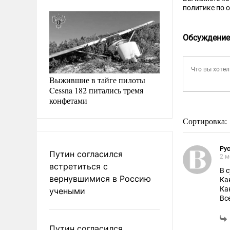
политике по 
Обсуждение
Выжившие в тайге пилоты
Cessna 182 питались тремя
конфетами
Сортировка:
Ру
Путин согласился
2 м
встретиться с
В 
вернувшимися в Россию
Ка
Ка
учеными
Вс
вк
Та
Путин согласился