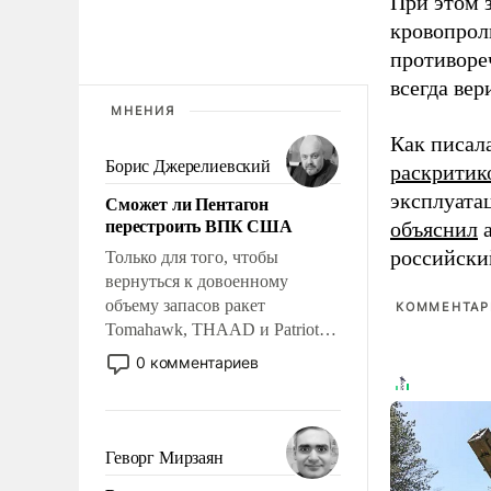
При этом з
кровопрол
противоре
всегда вер
МНЕНИЯ
Как писал
Борис Джерелиевский
раскритик
эксплуата
Сможет ли Пентагон
перестроить ВПК США
объяснил
а
российски
Только для того, чтобы
вернуться к довоенному
объему запасов ракет
КОММЕНТАРИ
Tomahawk, THAAD и Patriot
США потребуется более трех
0 комментариев
лет. Даже небольшая война с
Ираном опустошила
американские арсеналы.
Сложившаяся ситуация
Геворг Мирзаян
означает многолетний период