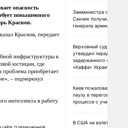
вает опасность
Замминистра обороны
ребует повышенного
Санчик получил звание
орь Краснов.
генерала армии
казал Краснов, передает
Верховный суд Швеции
утвердил передачу
ебной инфраструктуры к
задержанного сухогруз
овой юстиции, где
«Каффа» Украине
а проблема приобретает
ие», – подчеркнул
Киев пожаловался на
паузу в переговорном
го интеллекта в работу
процессе с участием 
В США на взлете разби
 сайте. О редакционной