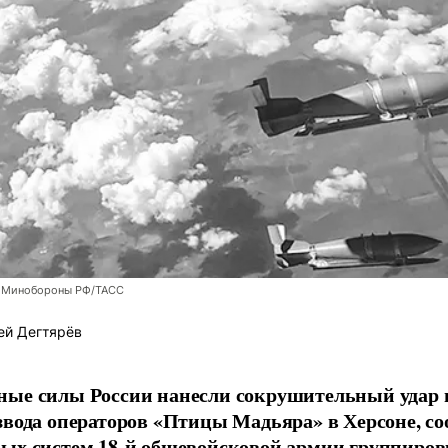
 Минобороны РФ/ТАСС
ей Дегтярёв
ные силы России нанесли сокрушительный удар 
звода операторов «Птицы Мадьяра» в Херсоне, с
ых систем 18-й общевойсковой армии группиров