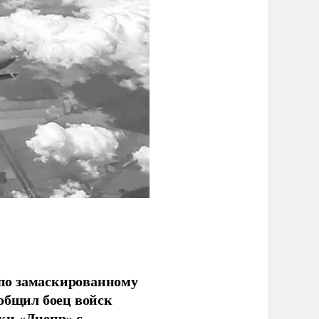
по замаскированному
ообщил боец войск
ки «Днепр» с