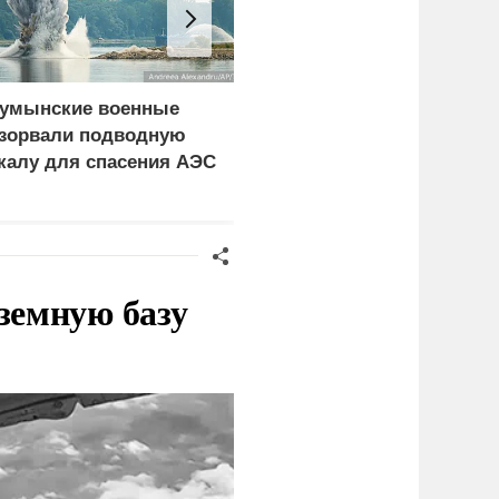
умынские военные
ПВО сбила три
зорвали подводную
летевших на Москву
калу для спасения АЭС
беспилотника
земную базу