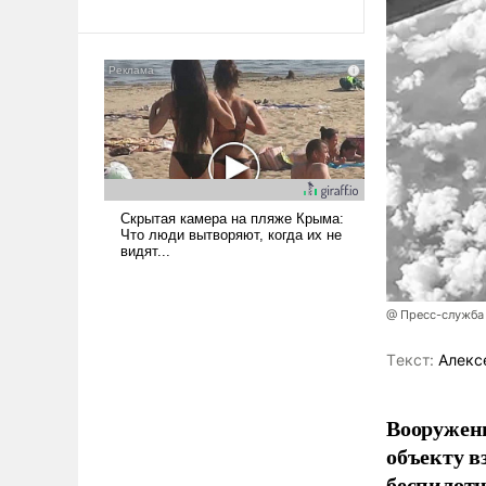
революционных изменений.
То, что несколько лет назад
было образом для
псевдонаучной фантастики,
стало всерьез обсуждаемой
идеей.
@ Пресс-служба
Tекст:
Алекс
Вооружен
объекту в
беспилотн