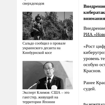
сверхдоходов
Внедрение
кибератак
внимания,
Внедрение
РИА «Нов
Сальдо сообщил о провале
«Рост циф
украинского десанта на
киберугро
Кинбурнской косе
уровень т
особую ост
Краснов.
Ранее Кра
судей.
Эксперт Климов: США – это
гангстер, живущий на
территории Японии
Вы можете к