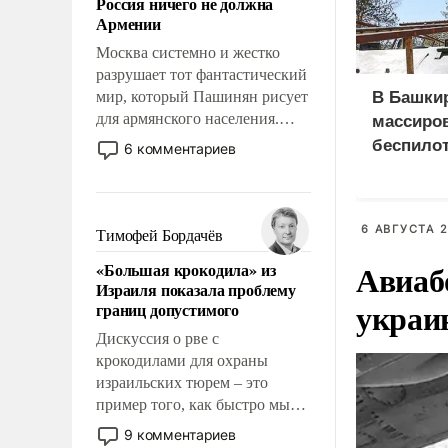
Россия ничего не должна
уязвимости США, например,
Армении
перед Китаем.
Москва системно и жестко
разрушает тот фантастический
мир, который Пашинян рисует
В Башки
для армянского населения.
массиро
Мир, где этому населению все
беспилот
6 комментариев
должны просто по
предпри
определению, где его
политические прожекты будут
беспрекословно оплачиваться
6 АВГУСТА 2
Тимофей Бордачёв
за счет российских
Авиаб
«Большая крокодила» из
налогоплательщиков и где за
Израиля показала проблему
свои поступки не нужно
украи
границ допустимого
отвечать.
Дискуссия о рве с
крокодилами для охраны
израильских тюрем – это
пример того, как быстро мы
двигаемся по пути
9 комментариев