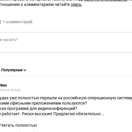
отношению к комментариям читайте
здесь
.
:
1
комментарий
сФин
есяца назад
судах уже полностью перешли на российскую операционную систем
кими офисными приложениями пользуются?
кая программа для видеоконференций?
е работает. Риски высокие! Предлагаю обязательно
лючать услуги поддержки "сырых" продуктов.
к как выявлено очень много косяков при использовании.
Читать полностью