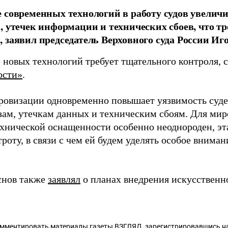
 современных технологий в работу судов увеличи
, утечек информации и технических сбоев, что т
 заявил председатель Верховного суда России Иг
 новых технологий требует тщательного контроля, с
ости»
.
ровизации одновременно повышает уязвимость суд
зам, утечкам данных и техническим сбоям. Для мир
ехнической оснащенности особенно неоднороден, эт
роту, в связи с чем ей будем уделять особое вниман
снов также
заявлял
о планах внедрения искусственно
омментировать материалы газеты ВЗГЛЯД,
зарегистрировавшись
на