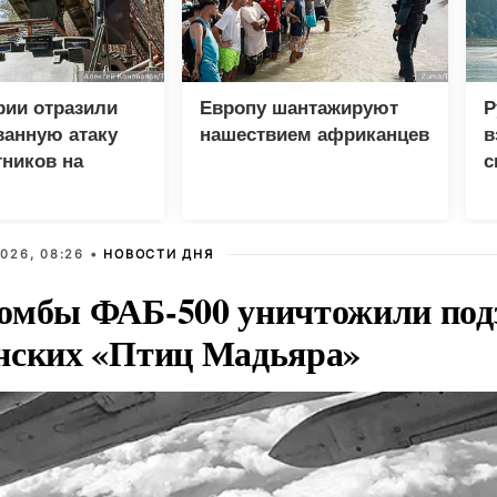
рии отразили
Европу шантажируют
Р
ванную атаку
нашествием африканцев
в
ников на
с
ятия
026, 08:26 •
НОВОСТИ ДНЯ
омбы ФАБ-500 уничтожили под
нских «Птиц Мадьяра»