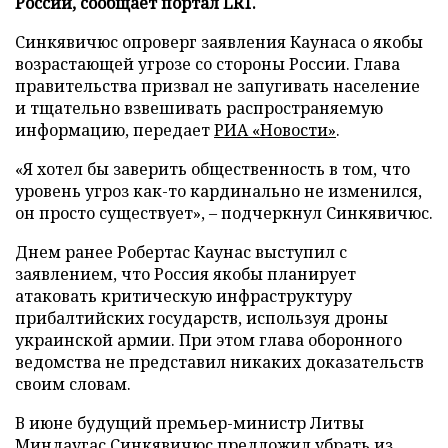
России, сообщает портал LRT.
Синкявичюс опроверг заявления Каунаса о якобы
возрастающей угрозе со стороны России. Глава
правительства призвал не запугивать население
и тщательно взвешивать распространяемую
информацию, передает
РИА «Новости»
.
«Я хотел бы заверить общественность в том, что
уровень угроз как-то кардинально не изменился,
он просто существует», – подчеркнул Синкявичюс.
Днем ранее Робертас Каунас выступил с
заявлением, что Россия якобы планирует
атаковать критическую инфраструктуру
прибалтийских государств, используя дроны
украинской армии. При этом глава оборонного
ведомства не представил никаких доказательств
своим словам.
В июне будущий премьер-министр Литвы
Миндаугас Синкявичюс
предложил
убрать из