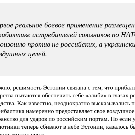
рвое реальное боевое применение размещен
ибалтике истребителей союзников по НА
оизошло против не российских, а украинск
здушных целей.
жно, решимость Эстонии связана с тем, что прибал
рства пытаются обеспечить себе «алиби» в глазах р
дства. Как известно, неоднократно высказывались п
рибалтика намеренно предоставляет свое воздушное
анство для ударов по российским портам. Но если 
отники теперь сбивают в небе Эстонии, казалось бы
ение можно снять.