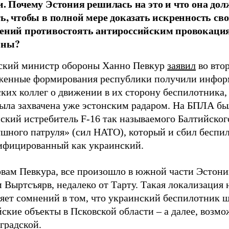
и. Почему Эстония решилась на это и что она до
ть, чтобы в полной мере доказать искренность св
ений противостоять антироссийским провокаци
ины?
ский министр обороны Ханно Певкур
заявил
во втор
женные формирования республики получили инфор
ких коллег о движении в их сторону беспилотника,
была захвачена уже эстонским радаром. На БПЛА бы
ский истребитель F-16 так называемого Балтийског
ушного патруля» (сил НАТО), который и сбил беспи
ифицированный как украинский.
овам Певкура, все произошло в южной части Эстони
 Выртсъярв, недалеко от Тарту. Такая локализация 
яет сомнений в том, что украинский беспилотник ш
ские объекты в Псковской области – а далее, возмо
градской.