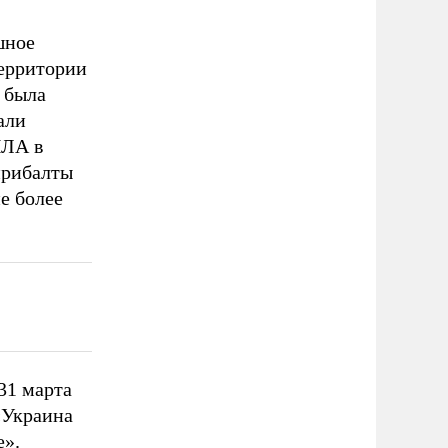
шное
территории
к была
али
ПЛА в
прибалты
е более
31 марта
 «Украина
е».