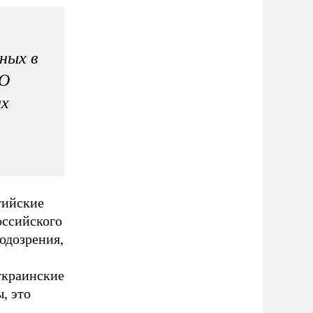
ных в
ТО
их
тийские
оссийского
одозрения,
украинские
, это