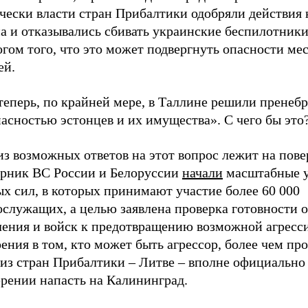
чески власти стран Прибалтики одобряли действия 
а и отказывались сбивать украинские беспилотники
гом того, что это может подвергнуть опасности ме
ей.
теперь, по крайней мере, в Таллине решили пренеб
асностью эстонцев и их имущества». С чего бы это
з возможных ответов на этот вопрос лежит на пове
орник ВС России и Белоруссии
начали
масштабные 
х сил, в которых принимают участие более 60 000
ослужащих, а целью заявлена проверка готовности 
ления и войск к предотвращению возможной агресс
ения в том, кто может быть агрессор, более чем про
 из стран Прибалтики – Литве – вполне официальн
ерении напасть на Калининград.