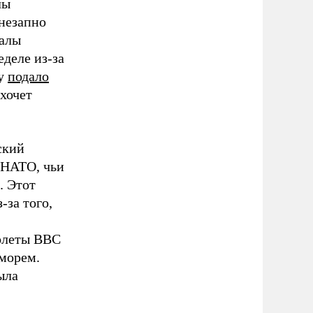
лы
незапно
налы
еделе из-за
ку
подало
 хочет
ский
 НАТО, чьи
. Этот
-за того,
молеты ВВС
морем.
ыла