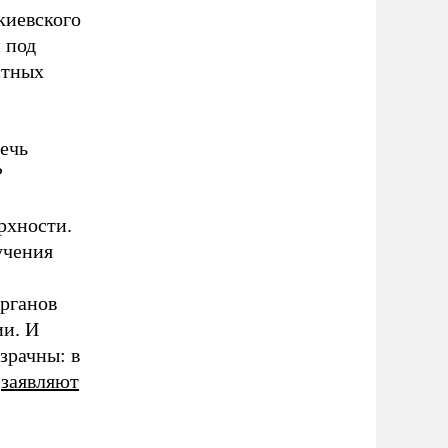
киевского
 под
стных
речь
?
рхности.
учения
органов
ии. И
зрачны: в
о
заявляют