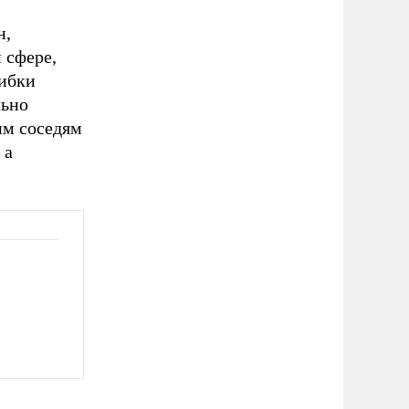
н,
 сфере,
шибки
льно
им соседям
 а