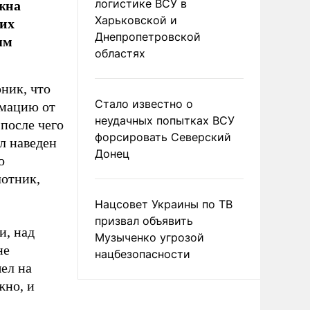
лжна
логистике ВСУ в
оих
Харьковской и
Днепропетровской
ям
областях
ник, что
Стало известно о
мацию от
неудачных попытках ВСУ
 после чего
форсировать Северский
л наведен
Донец
о
лотник,
Нацсовет Украины по ТВ
призвал объявить
и, над
Музыченко угрозой
не
нацбезопасности
ел на
жно, и