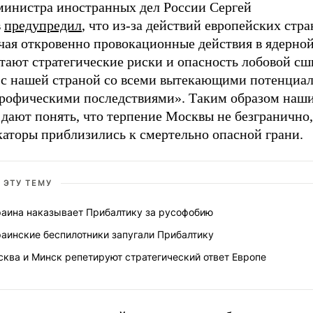
министра иностранных дел России Сергей
в
предупредил
, что из-за действий европейских стра
чая откровенно провокационные действия в ядерной
стают стратегические риски и опасность лобовой с
с нашей страной со всеми вытекающими потенциа
трофическими последствиями». Таким образом наш
дают понять, что терпение Москвы не безгранично,
каторы приблизились к смертельно опасной грани.
 ЭТУ ТЕМУ
раина наказывает Прибалтику за русофобию
аинские беспилотники запугали Прибалтику
ква и Минск репетируют стратегический ответ Европе