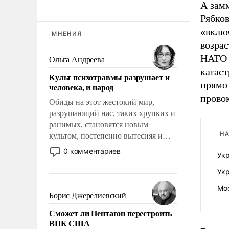
А зам
Рябко
«вклю
МНЕНИЯ
возра
НАТО 
Ольга Андреева
катас
Культ психотравмы разрушает и
прямо 
человека, и народ
прово
Обиды на этот жестокий мир,
разрушающий нас, таких хрупких и
ранимых, становятся новым
НА
культом, постепенно вытесняя и
отменяя традиционное требование к
0 комментариев
Ук
человеку – быть мужественным и
твердым под ударами судьбы, брать
Укр
на себя ответственность, помогать
Мос
слабым, идти вперед и
Борис Джерелиевский
адаптироваться.
Сможет ли Пентагон перестроить
ВПК США