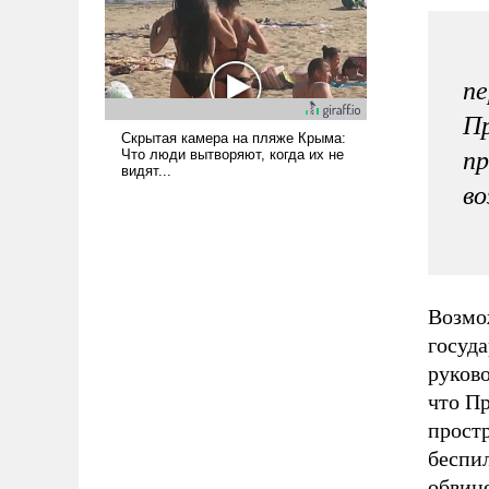
пе
Пр
пр
во
Возмо
госуда
руково
что П
простр
беспил
обвин