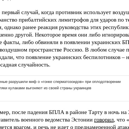
 первый случай, когда противник использует возду
ранство прибалтийских лимитрофов для ударов по 
, однако ранее реакция руководства этих республи
шенно другой. Некоторое время они либо игнориров
е факты, либо обвиняли в появлении украинских Б
 воздушном пространстве Россию. В любом случае 
дали, что появление украинских беспилотников – н
садная случайность.
ер, после падения БПЛА в районе Тарту в ночь на 
тавитель военного ведомства Эстонии
говорил
, что
яется врагом, и речь не идет о преднамеренной атак