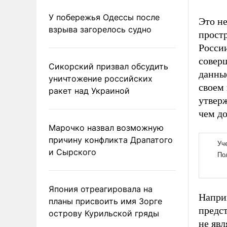
У побережья Одессы после
Это не
взрыва загорелось судно
прост
России
совер
Сикорский призвал обсудить
данны
уничтожение российских
своем
ракет над Украиной
утверж
чем до
Марочко назвал возможную
причину конфликта Драпатого
и Сырского
Япония отреагировала на
Наприм
планы присвоить имя Зорге
предс
острову Курильской гряды
не явл