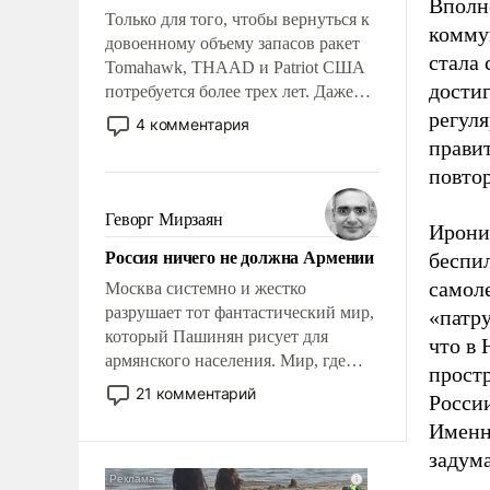
Вполн
Только для того, чтобы вернуться к
комму
довоенному объему запасов ракет
стала
Tomahawk, THAAD и Patriot США
достиг
потребуется более трех лет. Даже
небольшая война с Ираном
регул
4 комментария
опустошила американские
правит
арсеналы. Сложившаяся ситуация
повтор
означает многолетний период
уязвимости США, например, перед
Геворг Мирзаян
Ирония
Китаем.
Россия ничего не должна Армении
беспи
самоле
Москва системно и жестко
разрушает тот фантастический мир,
«патру
который Пашинян рисует для
что в
армянского населения. Мир, где
прост
политические прожекты будут
21 комментарий
Росси
безусловно оплачиваться за счет
Именн
российских налогоплательщиков и
где Еревану за свои поступки не
задума
нужно отвечать.