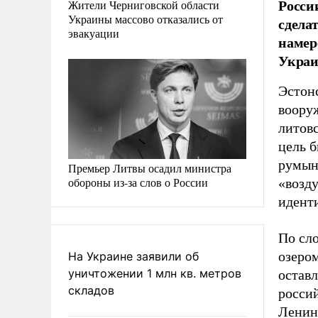
Росси
Жители Черниговской области
Украины массово отказались от
сдела
эвакуации
намер
Укра
Эстон
воору
литовс
цель 
румын
Премьер Литвы осадил министра
обороны из-за слов о России
«возд
идент
По сл
озером
На Украине заявили об
уничтожении 1 млн кв. метров
оставл
складов
россий
Ленин