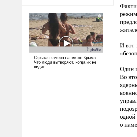
Факти
режим
предло
жител
И вот 
«безоп
Один и
Во вт
ядерны
военн
управ
подозр
одной
о нам