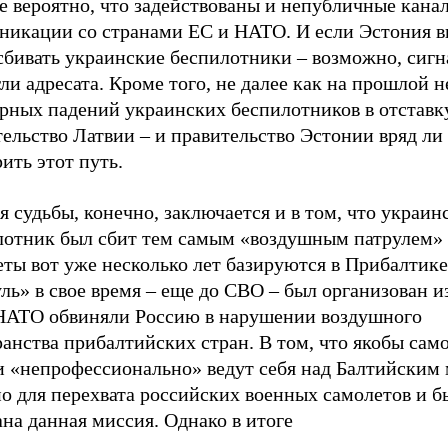
е вероятно, что задействованы и непубличные кана
никации со странами ЕС и НАТО. И если Эстония в
 сбивать украинские беспилотники – возможно, сиг
ли адресата. Кроме того, не далее как на прошлой н
ярных падений украинских беспилотников в отстав
ельство Латвии – и правительство Эстонии вряд ли
ить этот путь.
 судьбы, конечно, заключается и в том, что украин
лотник был сбит тем самым «воздушным патрулем»
ты вот уже несколько лет базируются в Прибалтике
ль» в свое время – еще до СВО – был организован из
 НАТО обвиняли Россию в нарушении воздушного
ранства прибалтийских стран. В том, что якобы са
и «непрофессионально» ведут себя над Балтийским 
о для перехвата российских военных самолетов и б
на данная миссия. Однако в итоге