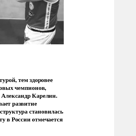
урой, тем здоровее
новых чемпионов,
 Александр Карелин.
вает развитие
аструктура становилась
ту в России отмечается