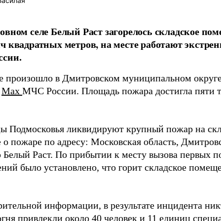
Басилая
овном селе Белый Раст загорелось складское пом
ч квадратных метров, на месте работают экстре
ссии.
е произошло в Дмитровском муниципальном округе
в
Max
МЧС России. Площадь пожара достигла пяти 
ы Подмосковья ликвидируют крупный пожар на скл
 о пожаре по адресу: Московская область, Дмитро
ло Белый Раст. По прибытии к месту вызова первых 
ений было установлено, что горит складское помещ
рительной информации, в результате инцидента никт
гня привлекли около 40 человек и 11 единиц специ