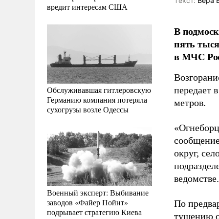
Tекст:
Вера 
вредит интересам США
В подмоск
пять тыся
в МЧС Ро
Возгорани
Обслуживавшая гитлеровскую
передает 
Германию компания потеряла
метров.
сухогрузы возле Одессы
«Огнеборц
сообщение
округ, се
подраздел
ведомстве.
Военный эксперт: Выбивание
заводов «Файер Пойнт»
По предва
подрывает стратегию Киева
тушению о