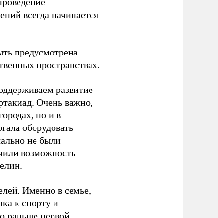
проведение
ений всегда начинается
ыть предусмотрена
ственных пространствах.
оддерживаем развитие
ртакиад. Очень важно,
ородах, но и в
гала оборудовать
чально не были
учили возможность
релин.
елей. Именно в семье,
ка к спорту и
до раньше первой