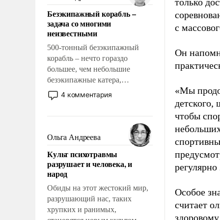
только до
казалось, что эти вопросы
Безэкипажный корабль –
соревнова
решены раз и навсегда, но –
задача со многими
нет, не решены.
с массовог
неизвестными
500-тонный безэкипажный
Он напомн
корабль – нечто гораздо
практическ
большее, чем небольшие
безэкипажные катера,
«Мы продо
применение которых уже
4 комментария
стало обыденностью. Задача по
детского, 
созданию такого корабля очень
чтобы спо
сложна и амбициозна. Однако
небольших
и ее реализация радикально
Ольга Андреева
спортивны
поднимет наши боевые
Культ психотравмы
предусмот
возможности.
разрушает и человека, и
регулярно 
народ
Обиды на этот жестокий мир,
Особое зн
разрушающий нас, таких
считает о
хрупких и ранимых,
здоровому