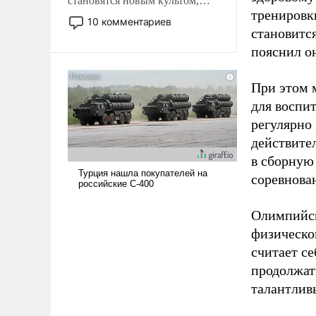
становятся новым культом,
тренировки
постепенно вытесняя и
10 комментариев
отменяя традиционное
становитс
требование к человеку – быть
пояснил о
мужественным и твердым под
ударами судьбы, брать на себя
При этом м
ответственность, помогать
для воспи
слабым, идти вперед и
регулярно
адаптироваться.
действите
в сборную
соревнова
Олимпийск
физическо
считает се
продолжат
талантлив