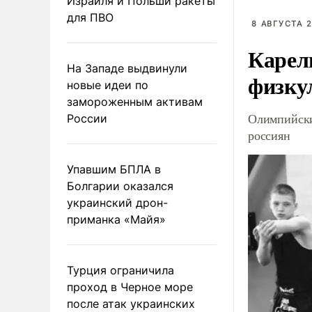
Израиля и Польши ракеты
для ПВО
8 АВГУСТА 2
Карел
На Западе выдвинули
физку
новые идеи по
замороженным активам
Олимпийски
России
россиян
Упавшим БПЛА в
Болгарии оказался
украинский дрон-
приманка «Майя»
Турция ограничила
проход в Черное море
после атак украинских