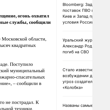
Bloomberg: Задержка
поставок ПВО вынудит
ещение, огонь охватил
Киев и Запад принять
нные службы, сообщили
условия России
 Московской области,
Уральский журналист
тысяч квадратных
Александр Родионов
погиб на СВО
аде. Поступило
Стало известно о
вский муниципальный
возбуждении дела из-з
пожарно-спасательных
угроз создателям
ение», – сообщили в
«Колобка»
о не пострадал. К
Названы самые
альной техники.