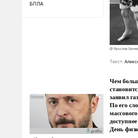
БПЛА
@ Ярослав Беля
Tекст:
Алекс
Чем больш
становитс
заявил г
По его сл
массового
доступнее
День физ