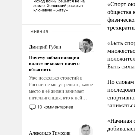
«Спорт ока
общества 
физическо
трехкратн
МНЕНИЯ
«Быть спо
Дмитрий Губин
множество
Почему «объясняющий
положител
класс» не может ничего
Быть силь
объяснить
Уже несколько столетий в
По словам
России не могут решить, какое
последоват
место в её жизни занимает
спортивно
интеллигенция, кто к ней
принадлежит, а кого из неё
заниматьс
10 комментариев
исключили с правом
восстановления и без оного. И
«Начиная 
чем она отличается от просто
добивалас
образованных людей. Иногда
Александр Тимохин