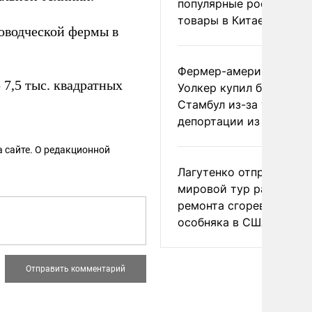
популярные российски
товары в Китае
оводческой фермы в
Фермер-американец
7,5 тыс. квадратных
Уолкер купил билет в
Стамбул из-за угрозы
депортации из России
 сайте. О редакционной
Лагутенко отправился в
мировой тур ради
ремонта сгоревшего
особняка в США