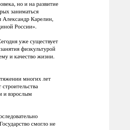
овека, но и на развитие
орых заниматься
л Александр Карелин,
диной России».
Сегодня уже существует
 занятия физкультурой
ему и качество жизни.
отяжении многих лет
т строительства
м и взрослым
оследовательно
Государство смогло не