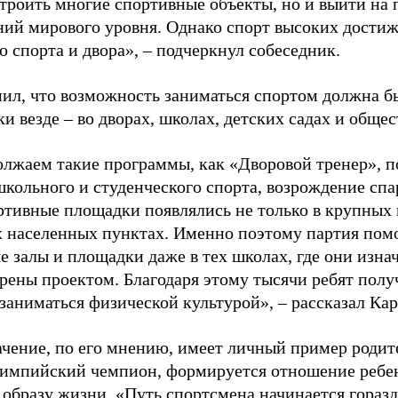
строить многие спортивные объекты, но и выйти на 
ний мирового уровня. Однако спорт высоких достиж
о спорта и двора», – подчеркнул собеседник.
ил, что возможность заниматься спортом должна б
и везде – во дворах, школах, детских садах и обще
лжаем такие программы, как «Дворовой тренер», п
школьного и студенческого спорта, возрождение спа
ртивные площадки появлялись не только в крупных г
 населенных пунктах. Именно поэтому партия помо
е залы и площадки даже в тех школах, где они изна
рены проектом. Благодаря этому тысячи ребят пол
заниматься физической культурой», – рассказал Ка
ачение, по его мнению, имеет личный пример родит
лимпийский чемпион, формируется отношение ребен
 образу жизни. «Путь спортсмена начинается гораз