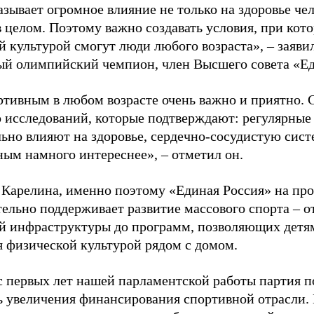
зывает огромное влияние не только на здоровье чел
в целом. Поэтому важно создавать условия, при кот
й культурой смогут люди любого возраста», – заяви
ый олимпийский чемпион, член Высшего совета «Е
ртивным в любом возрасте очень важно и приятно. 
 исследований, которые подтверждают: регулярные
ьно влияют на здоровье, сердечно-сосудистую сист
ным намного интереснее», – отметил он.
 Карелина, именно поэтому «Единая Россия» на пр
ельно поддерживает развитие массового спорта – о
й инфраструктуры до программ, позволяющих детя
я физической культурой рядом с домом.
с первых лет нашей парламентской работы партия п
ь увеличения финансирования спортивной отрасли. 