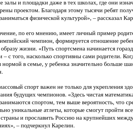
е залы и площадки даже в тех школах, где они изна
рены проектом. Благодаря этому тысячи ребят пол
заниматься физической культурой», – рассказал Ка
ачение, по его мнению, имеет личный пример родит
лимпийский чемпион, формируется отношение ребен
 образу жизни. «Путь спортсмена начинается гораз
 – с того, насколько спортивны сами родители. Ког
я нормой в семье, у ребенка значительно больше ша
н.
ассовый спорт важен не только для укрепления здо
тания будущих чемпионов. «Здесь чистая математик
 занимаются спортом, тем выше вероятность, что ср
льно уникальные атлеты, которые смогут пройти все
 страны и прославить Россию на крупнейших межд
ниях», – подчеркнул Карелин.