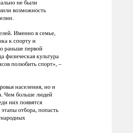
чально не были
учили возможность
релин.
елей. Именно в семье,
ка к спорту и
до раньше первой
да физическая культура
нсов полюбить спорт», –
ровья населения, но и
а. Чем больше людей
еди них появятся
 этапы отбора, попасть
ународных