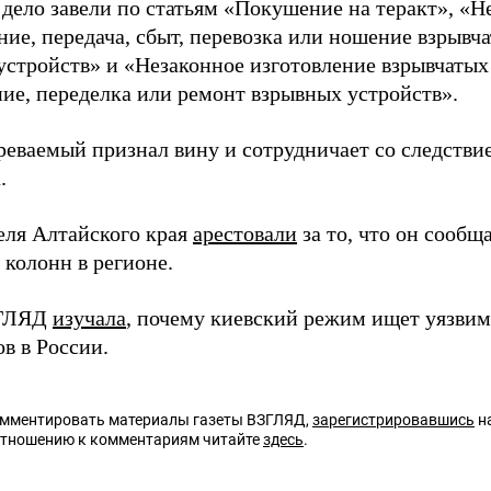
 дело завели по статьям «Покушение на теракт», «
ние, передача, сбыт, перевозка или ношение взрывч
устройств» и «Незаконное изготовление взрывчатых
ние, переделка или ремонт взрывных устройств».
реваемый признал вину и сотрудничает со следствие
.
еля Алтайского края
арестовали
за то, что он сооб
 колонн в регионе.
ЗГЛЯД
изучала
, почему киевский режим ищет уязвим
в в России.
омментировать материалы газеты ВЗГЛЯД,
зарегистрировавшись
на
отношению к комментариям читайте
здесь
.