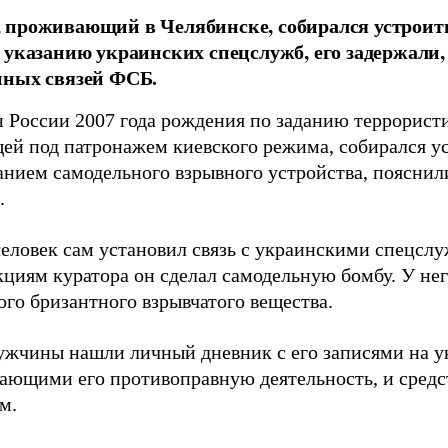
проживающий в Челябинске, собирался устроить
 указанию украинских спецслужб, его задержали
нных связей ФСБ.
 России 2007 года рождения по заданию террорист
ей под патронажем киевского режима, собирался ус
анием самодельного взрывного устройства, пояснил
.
еловек сам установил связь с украинскими спецслу
кциям куратора он сделал самодельную бомбу. У нег
ого бризантного взрывчатого вещества.
ужчины нашли личный дневник с его записями на у
ающими его противоправную деятельность, и средст
м.