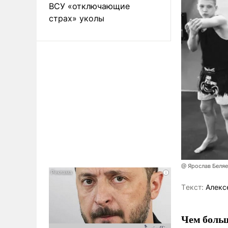
ВСУ «отключающие
страх» уколы
@ Ярослав Беля
Tекст:
Алекс
Чем больш