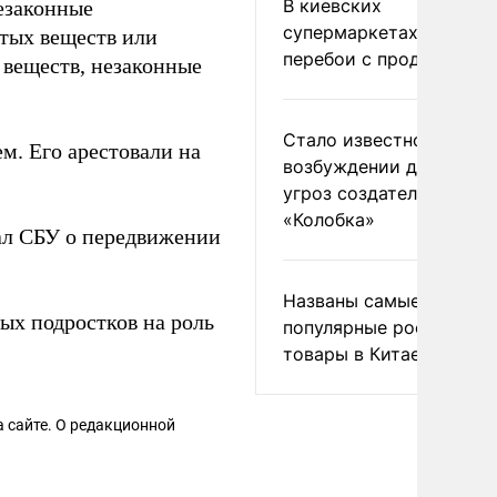
В киевских
Незаконные
супермаркетах началис
атых веществ или
перебои с продуктами
 веществ, незаконные
Стало известно о
м. Его арестовали на
возбуждении дела из-з
угроз создателям
«Колобка»
щал СБУ о передвижении
Названы самые
ых подростков на роль
популярные российски
товары в Китае
 сайте. О редакционной