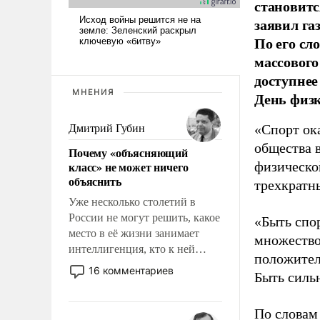
становитс
заявил г
По его сл
массового
доступнее
МНЕНИЯ
День физ
«Спорт ока
Дмитрий Губин
общества 
Почему «объясняющий
класс» не может ничего
физическо
объяснить
трехкратн
Уже несколько столетий в
России не могут решить, какое
«Быть спо
место в её жизни занимает
множество
интеллигенция, кто к ней
положител
принадлежит, а кого из неё
16 комментариев
Быть силь
исключили с правом
восстановления и без оного. И
чем она отличается от просто
По словам