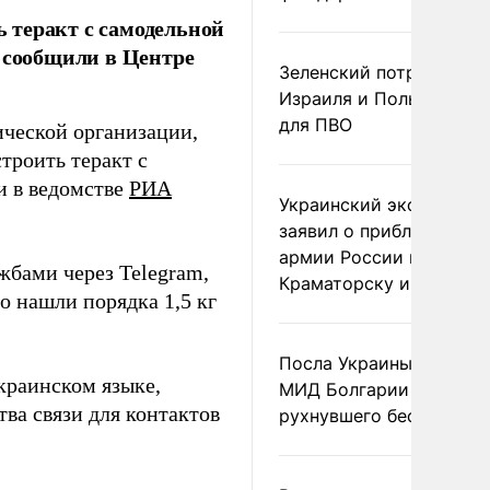
 теракт с самодельной
, сообщили в Центре
Зеленский потребовал 
Израиля и Польши рак
для ПВО
ической организации,
троить теракт с
и в ведомстве
РИА
Украинский эксперт
заявил о приближении
армии России к
жбами через Telegram,
Краматорску и Славянс
о нашли порядка 1,5 кг
Посла Украины вызвали
краинском языке,
МИД Болгарии из-за
ва связи для контактов
рухнувшего беспилотни