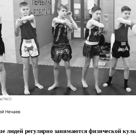
ев/ТАСС
ей Нечаев
е людей регулярно занимаются физической культ