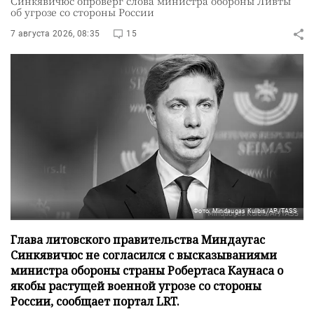
Синкявичюс опроверг слова министра обороны Ливты
об угрозе со стороны России
7 августа 2026, 08:35
15
Фото: Mindaugas Kulbis/AP/TASS
Глава литовского правительства Миндаугас
Синкявичюс не согласился с высказываниями
министра обороны страны Робертаса Каунаса о
якобы растущей военной угрозе со стороны
России, сообщает портал LRT.