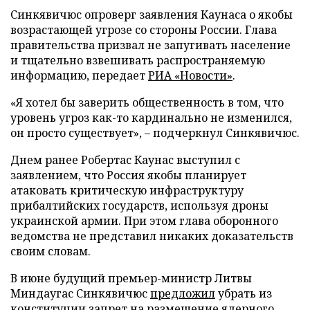
Синкявичюс опроверг заявления Каунаса о якобы
возрастающей угрозе со стороны России. Глава
правительства призвал не запугивать население
и тщательно взвешивать распространяемую
информацию, передает
РИА «Новости»
.
«Я хотел бы заверить общественность в том, что
уровень угроз как-то кардинально не изменился,
он просто существует», – подчеркнул Синкявичюс.
Днем ранее Робертас Каунас выступил с
заявлением, что Россия якобы планирует
атаковать критическую инфраструктуру
прибалтийских государств, используя дроны
украинской армии. При этом глава оборонного
ведомства не представил никаких доказательств
своим словам.
В июне будущий премьер-министр Литвы
Миндаугас Синкявичюс
предложил
убрать из
конституции запрет на размещение ядерного