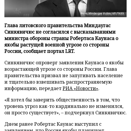
Фото: Mindaugas Kulbis/AP/TASS
Глава литовского правительства Миндаугас
Синкявичюс не согласился с высказываниями
министра обороны страны Робертаса Каунаса о
якобы растущей военной угрозе со стороны
России, сообщает портал LRT.
Синкявичюс опроверг заявления Каунаса о якобы
возрастающей угрозе со стороны России. Глава
правительства призвал не запугивать население
и тщательно взвешивать распространяемую
информацию, передает
РИА «Новости»
.
«Я хотел бы заверить общественность в том, что
уровень угроз как-то кардинально не изменился,
он просто существует», – подчеркнул Синкявичюс.
Днем ранее Робертас Каунас выступил с
заявлением, что Россия якобы планирует