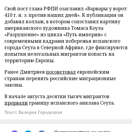
Свой пост глава РФПИ озаглавил «Варвары у ворот:
410 г. н. э. против наших дней». К публикации он
добавил коллаж, в котором сопоставил картину
американского художника Томаса Коула
«Разрушение» из цикла «Путь империи» с
современными кадрами побережья испанского
города Сеута в Северной Африке, где фиксируются
попытки нелегальных мигрантов попасть на
территорию Европы.
Ранее Дмитриев
посоветовал
европейским
странам перенять российские миграционные
законы.
В начале августа десятки тысяч мигрантов
прорвали
границу испанского анклава Сеута.
Текст: Валерия Городецкая