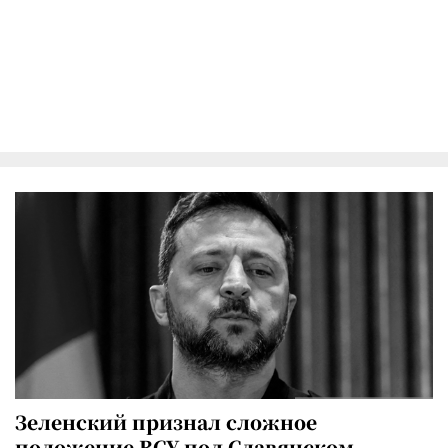
Зеленский признал сложное
положение ВСУ под Славянском