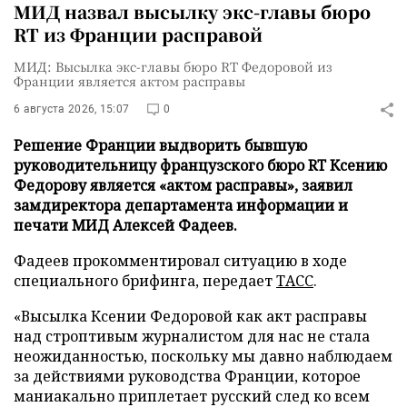
МИД назвал высылку экс-главы бюро
RT из Франции расправой
МИД: Высылка экс-главы бюро RT Федоровой из
Франции является актом расправы
6 августа 2026, 15:07
0
Решение Франции выдворить бывшую
руководительницу французского бюро RT Ксению
Федорову является «актом расправы», заявил
замдиректора департамента информации и
печати МИД Алексей Фадеев.
Фадеев прокомментировал ситуацию в ходе
специального брифинга, передает
ТАСС
.
«Высылка Ксении Федоровой как акт расправы
над строптивым журналистом для нас не стала
неожиданностью, поскольку мы давно наблюдаем
за действиями руководства Франции, которое
маниакально приплетает русский след ко всем