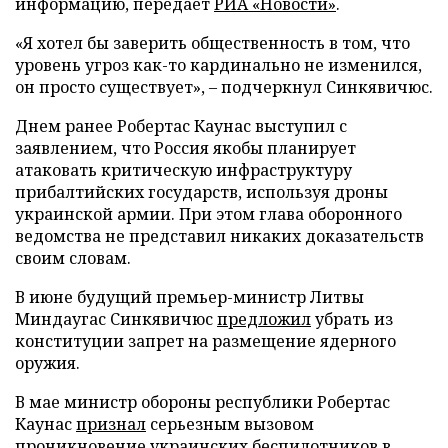
информацию, передает
РИА «Новости»
.
«Я хотел бы заверить общественность в том, что
уровень угроз как-то кардинально не изменился,
он просто существует», – подчеркнул Синкявичюс.
Днем ранее Робертас Каунас выступил с
заявлением, что Россия якобы планирует
атаковать критическую инфраструктуру
прибалтийских государств, используя дроны
украинской армии. При этом глава оборонного
ведомства не представил никаких доказательств
своим словам.
В июне будущий премьер-министр Литвы
Миндаугас Синкявичюс
предложил
убрать из
конституции запрет на размещение ядерного
оружия.
В мае министр обороны республики Робертас
Каунас
признал
серьезным вызовом
проникновение украинских беспилотников в