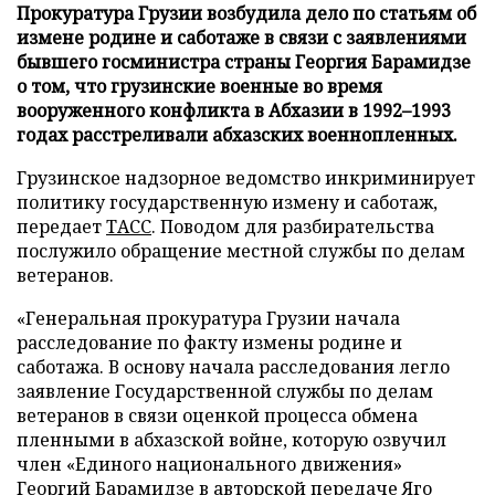
Прокуратура Грузии возбудила дело по статьям об
измене родине и саботаже в связи с заявлениями
бывшего госминистра страны Георгия Барамидзе
о том, что грузинские военные во время
вооруженного конфликта в Абхазии в 1992–1993
годах расстреливали абхазских военнопленных.
Грузинское надзорное ведомство инкриминирует
политику государственную измену и саботаж,
передает
ТАСС
. Поводом для разбирательства
послужило обращение местной службы по делам
ветеранов.
«Генеральная прокуратура Грузии начала
расследование по факту измены родине и
саботажа. В основу начала расследования легло
заявление Государственной службы по делам
ветеранов в связи оценкой процесса обмена
пленными в абхазской войне, которую озвучил
член «Единого национального движения»
Георгий Барамидзе в авторской передаче Яго