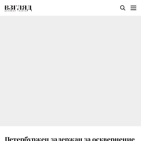
Петербуржец задержан за осквернение