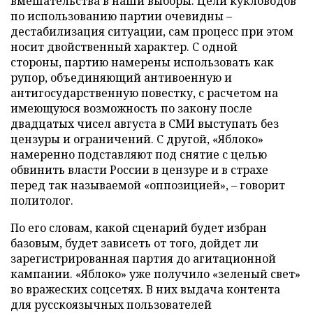
вмешательства в наши выборы. Цели кукловодов
по использованию партии очевидны –
дестабилизация ситуации, сам процесс при этом
носит двойственный характер. С одной
стороны, партию намерены использовать как
рупор, объединяющий антивоенную и
антигосударственную повестку, с расчетом на
имеющуюся возможность по закону после
двадцатых чисел августа в СМИ выступать без
цензуры и ограничений. С другой, «Яблоко»
намеренно подставляют под снятие с целью
обвинить власти России в цензуре и в страхе
перед так называемой «оппозицией», – говорит
политолог.
По его словам, какой сценарий будет избран
базовым, будет зависеть от того, дойдет ли
зарегистрированная партия до агитационной
кампании. «Яблоко» уже получило «зеленый свет»
во вражеских соцсетях. В них выдача контента
для русскоязычных пользователей