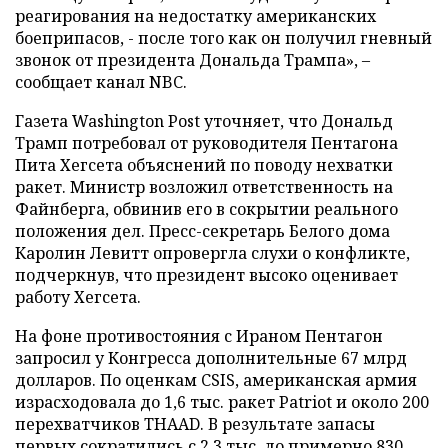
реагирования на недостатку американских
боеприпасов, - после того как он получил гневный
звонок от президента Дональда Трампа», –
сообщает канал NBC.
Газета Washington Post уточняет, что Дональд
Трамп потребовал от руководителя Пентагона
Пита Хегсета объяснений по поводу нехватки
ракет. Министр возложил ответственность на
Файнберга, обвинив его в сокрытии реального
положения дел. Пресс-секретарь Белого дома
Каролин Левитт опровергла слухи о конфликте,
подчеркнув, что президент высоко оценивает
работу Хегсета.
На фоне противостояния с Ираном Пентагон
запросил у Конгресса дополнительные 67 млрд
долларов. По оценкам CSIS, американская армия
израсходовала до 1,6 тыс. ракет Patriot и около 200
перехватчиков THAAD. В результате запасы
первых сократились с 2,3 тыс. до примерно 830