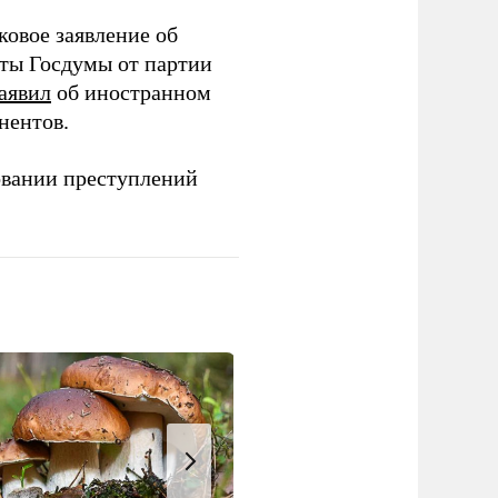
ковое заявление об
аты Госдумы от партии
аявил
об иностранном
нентов.
овании преступлений