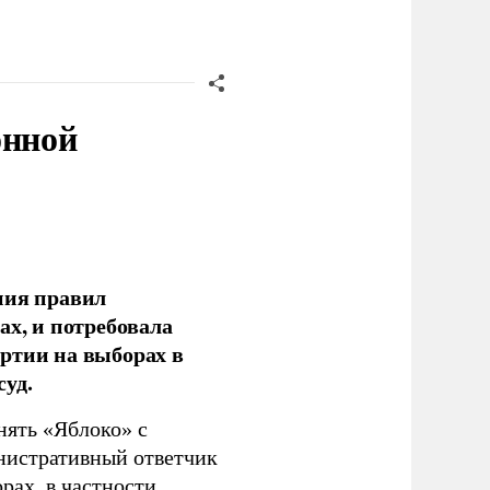
онной
ния правил
ах, и потребовала
ртии на выборах в
уд.
нять «Яблоко» с
инистративный ответчик
ах, в частности,