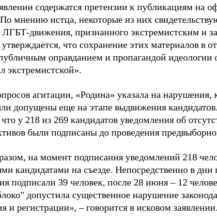
аявлении содержатся претензии к публикациям на о
 По мнению истца, некоторые из них свидетельству
 ЛГБТ-движения, признанного экстремистским и з
 утверждается, что сохранение этих материалов в о
«публичным оправданием и пропагандой идеологии 
ал экстремистской».
просов агитации, «Родина» указала на нарушения, 
ыли допущены еще на этапе выдвижения кандидатов. 
 что у 218 из 269 кандидатов уведомления об отсу
активов были подписаны до проведения предвыборног
разом, на момент подписания уведомлений 218 чело
ми кандидатами на съезде. Непосредственно в дни 
я подписали 39 человек, после 28 июня – 12 челов
блоко" допустила существенное нарушение законода
 и регистрации», – говорится в исковом заявлении