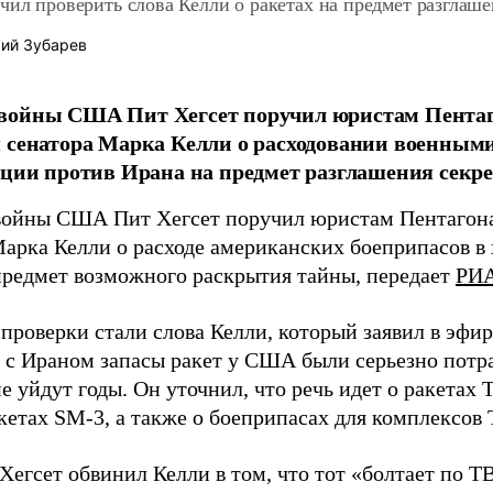
чил проверить слова Келли о ракетах на предмет разглаше
ий Зубарев
войны США Пит Хегсет поручил юристам Пентаг
 сенатора Марка Келли о расходовании военным
ации против Ирана на предмет разглашения секр
ойны США Пит Хегсет поручил юристам Пентагона
Марка Келли о расходе американских боеприпасов в
предмет возможного раскрытия тайны, передает
РИА
роверки стали слова Келли, который заявил в эфире
 с Ираном запасы ракет у США были серьезно потра
 уйдут годы. Он уточнил, что речь идет о ракетах
етах SM-3, а также о боеприпасах для комплексов Th
Хегсет обвинил Келли в том, что тот «болтает по Т