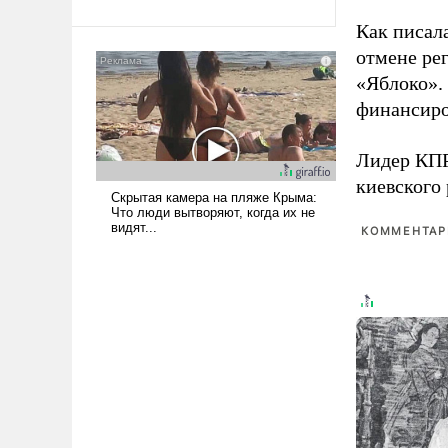
Ираном опустошила
Как писал
американские арсеналы.
отмене ре
Сложившаяся ситуация
«Яблоко».
означает многолетний период
уязвимости США, например,
финансиро
перед Китаем.
Лидер КП
киевского
КОММЕНТАРИ