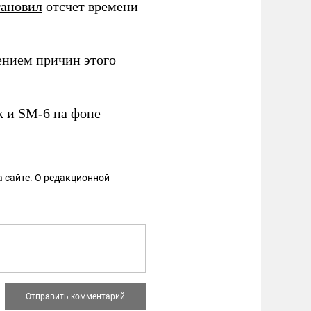
тановил
отсчет времени
ением причин этого
k и SM-6 на фоне
 сайте. О редакционной