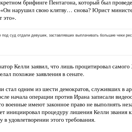
екретном брифинге Пентагона, который был проведен
 «Он нарушил свою клятву… снова? Юрист министе
 это».
натор Келли заявил, что лишь процитировал самого 
делал похожие заявления в сенате.
ли стал одним из шести демократов, служивших в а
осле начала операции против Ирана записали видео
что военные имеют законное право не выполнять не
сет инициировал процедуру лишения Келли звания к
у в удовлетворении этого требования.