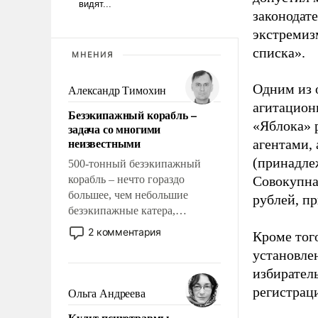
законодат
экстремиз
списка».
МНЕНИЯ
Одним из 
Александр Тимохин
агитацион
Безэкипажный корабль –
«Яблока» 
задача со многими
неизвестными
агентами,
(принадле
500-тонный безэкипажный
корабль – нечто гораздо
Совокупная
большее, чем небольшие
рублей, пр
безэкипажные катера,
применение которых уже
2 комментария
Кроме тог
стало обыденностью. Задача по
установле
созданию такого корабля очень
избиратель
сложна и амбициозна. Однако
и ее реализация радикально
регистрац
Ольга Андреева
поднимет наши боевые
Культ психотравмы