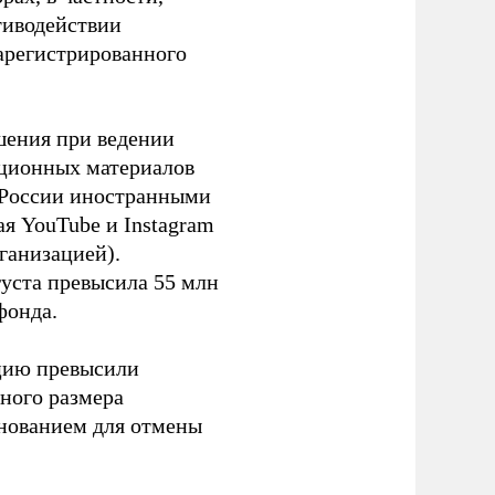
тиводействии
зарегистрированного
шения при ведении
ационных материалов
в России иностранными
я YouTube и Instagram
ганизацией).
густа превысила 55 млн
фонда.
ацию превысили
ного размера
основанием для отмены