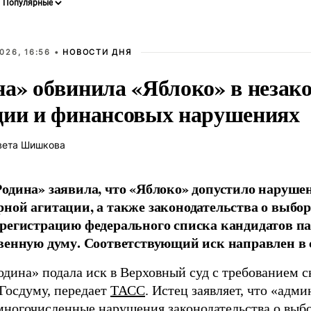
026, 16:56 •
НОВОСТИ ДНЯ
на» обвинила «Яблоко» в незак
ции и финансовых нарушениях
вета Шишкова
одина» заявила, что «Яблоко» допустило наруше
ной агитации, а также законодательства о выбор
регистрацию федерального списка кандидатов па
венную думу. Соответствующий иск направлен в с
одина» подала иск в Верховный суд с требованием с
 Госдуму, передает
ТАСС
. Истец заявляет, что «адм
многочисленные нарушения законодательства о выбор