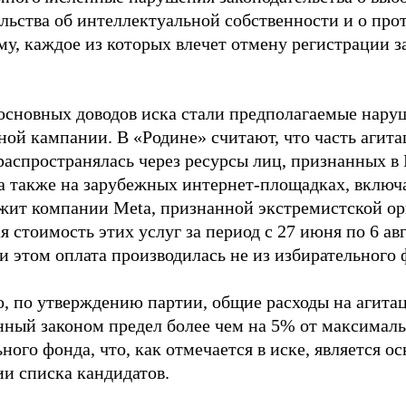
ельства об интеллектуальной собственности и о про
му, каждое из которых влечет отмену регистрации 
основных доводов иска стали предполагаемые нару
ной кампании. В «Родине» считают, что часть агит
распространялась через ресурсы лиц, признанных 
 а также на зарубежных интернет-площадках, включа
жит компании Meta, признанной экстремистской ор
 стоимость этих услуг за период с 27 июня по 6 ав
и этом оплата производилась не из избирательного 
о, по утверждению партии, общие расходы на агит
нный законом предел более чем на 5% от максималь
ного фонда, что, как отмечается в иске, является 
ии списка кандидатов.