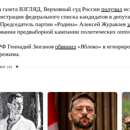
а газета ВЗГЛЯД, Верховный суд России
получил
ис
гистрации федерального списка кандидатов в депут
 Председатель партии «Родина» Алексей Журавлев
з
вании предвыборной кампании политических оппо
РФ Геннадий Зюганов
обвинил
«Яблоко» в игнорир
 режима.
И (0)
▼