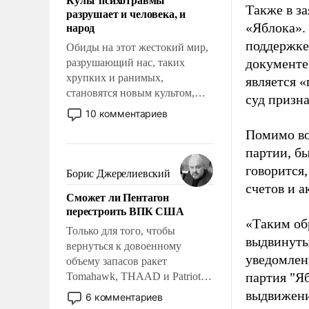
возможности.
Также в з
разрушает и человека, и
народ
«Яблока».
поддержке
Обиды на этот жестокий мир,
документе
разрушающий нас, таких
хрупких и ранимых,
является 
становятся новым культом,
суд призн
постепенно вытесняя и
10 комментариев
отменяя традиционное
Помимо во
требование к человеку – быть
партии, б
мужественным и твердым под
ударами судьбы, брать на себя
говорится,
Борис Джерелиевский
ответственность, помогать
счетов и 
Сможет ли Пентагон
слабым, идти вперед и
перестроить ВПК США
адаптироваться.
«Таким об
Только для того, чтобы
выдвинуты
вернуться к довоенному
уведомлени
объему запасов ракет
партия "Я
Tomahawk, THAAD и Patriot
США потребуется более трех
выдвижения
6 комментариев
лет. Даже небольшая война с