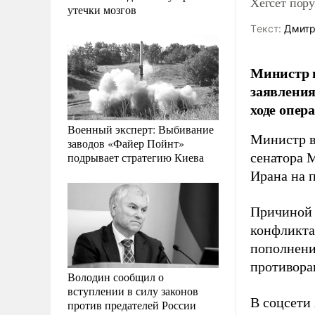
Хегсет пору
утечки мозгов
Tекст:
Дмитр
Министр 
заявления
ходе опер
Военный эксперт: Выбивание
Министр в
заводов «Файер Пойнт»
подрывает стратегию Киева
сенатора 
Ирана на 
Причиной п
конфликта
пополнение
противорак
Володин сообщил о
вступлении в силу законов
В соцсети 
против предателей России