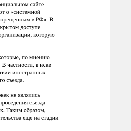
фициальном сайте
ют о «системной
апрещенным в РФ». В
ткрытом доступе
организации, которую
которые, по мнению
В частности, в иске
тствии иностранных
о съезда.
век не являлись
проведения съезда
ек. Таким образом,
тельства еще на стадии
.