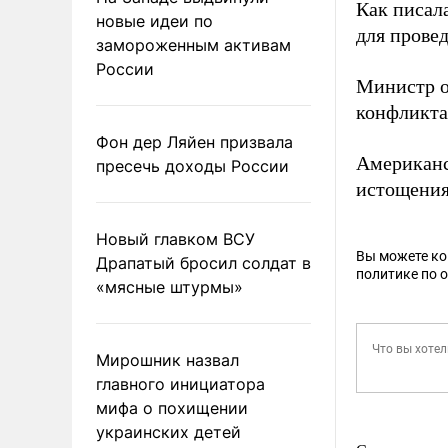
Как писал
новые идеи по
для прове
замороженным активам
России
Министр 
конфликта
Фон дер Ляйен призвала
Американ
пресечь доходы России
истощения
Новый главком ВСУ
Вы можете к
Драпатый бросил солдат в
политике по 
«мясные штурмы»
Мирошник назвал
главного инициатора
мифа о похищении
украинских детей