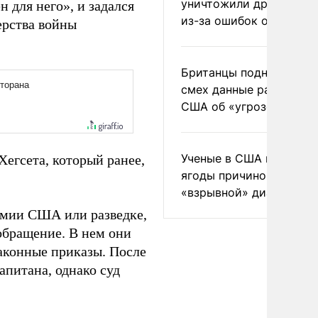
уничтожили друг друга
 для него», и задался
из-за ошибок оператор
рства войны
Британцы подняли на
смех данные разведки
США об «угрозе России
Ученые в США назвали 
Хегсета, который ранее,
ягоды причиной
«взрывной» диареи
рмии США или разведке,
обращение. В нем они
законные приказы. После
апитана, однако суд