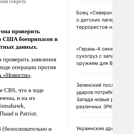
ния секрета
Боец «Севера» рассказ
о детских лагерях
террористов на Украин
она проверить
и США боеприпасов в
етных данных.
«Герань-4 сикер» пора
сухогруз с западным
 проверить заявления
оружием для ВСУ
 ходе операции против
 «Новости»
.
Зеленский после ночны
 CBS, что в ходе
ударов потребовал у
чены, и на их
Запада новые ракеты д
 Tomahawk,
различных ЗРК
aad и Patriot.
В (безосновательно и
Украинские дроны