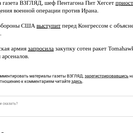
а газета ВЗГЛЯД, шеф Пентагона Пит Хегсет
приос
дения военной операции против Ирана.
обороны США
выступит
перед Конгрессом с объясн
.
ская армия
запросила
закупку сотен ракет Tomahaw
 арсеналов.
омментировать материалы газеты ВЗГЛЯД,
зарегистрировавшись
на
отношению к комментариям читайте
здесь
.