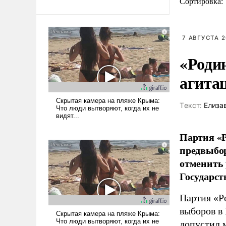
Сортировка:
7 АВГУСТА 2
«Роди
агита
Tекст:
Елиза
Партия «Р
предвыбор
отменить 
Государст
Партия «Р
выборов в
допустил 