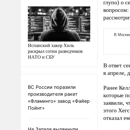
глупо) о с
вопросом:
рассмотрит
Испанский хакер Хиль
раскрыл сотни разведчиков
НАТО и СБУ
В ответ се
в апреле, 
ВС России поразили
Ранее Кел
производителя ракет
которые п
«Фламинго» завод «Файер
заявили, 
Пойнт»
этого Хег
отказал ем
На Западе выдвинули