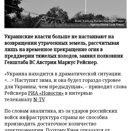
Фото: Kaniuka Ruslan/Keystone Press
Agency/Global Look Press
Украинские власти больше не настаивают на
возвращении утраченных земель, рассчитывая
лишь на временное прекращение огня в
преддверии тяжелых холодов, заявил полковник
Генштаба ВС Австрии Маркус Рейснер.
«Украина находится в драматической ситуации.
<…> Наступит зима, и она будет гораздо суровее
для Украины, чем предыдущая», – приводит слова
Рейснера
РИА «Новости»
в интервью
телеканалу
N-TV
.
По словам аналитика, из-за ударов российских
войск инфраструктура страны не способна
производить достаточное количество
электроэнергии. Поэтому Киев отказался от