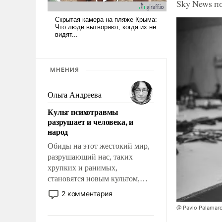
Sky News п
МНЕНИЯ
Ольга Андреева
Культ психотравмы
разрушает и человека, и
народ
Обиды на этот жестокий мир,
разрушающий нас, таких
хрупких и ранимых,
становятся новым культом,
постепенно вытесняя и
2 комментария
отменяя традиционное
@ Pavlo Palamar
требование к человеку – быть