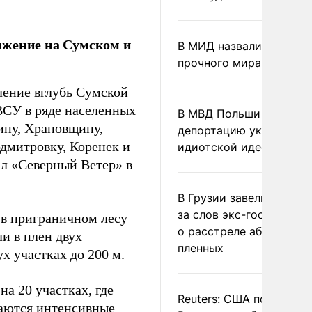
ижение на Сумском и
В МИД назвали условия
прочного мира на Укра
ление вглубь Сумской
ВСУ в ряде населенных
В МВД Польши назвали
ину, Храповщину,
депортацию украинцев
дмитровку, Коренек и
идиотской идеей
ал «Северный Ветер» в
В Грузии завели дело и
за слов экс-госминист
 в приграничном лесу
о расстреле абхазских
и в плен двух
пленных
х участках до 200 м.
а 20 участках, где
Reuters: США попросил
жаются интенсивные