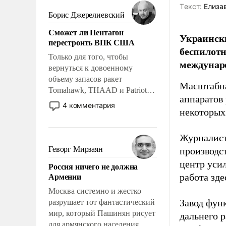
мужественным и твердым под
Tекст:
Елиза
ударами судьбы, брать на себя
Борис Джерелиевский
ответственность, помогать
Сможет ли Пентагон
слабым, идти вперед и
Украински
перестроить ВПК США
адаптироваться.
беспилотн
Только для того, чтобы
междунаро
вернуться к довоенному
объему запасов ракет
Масштабна
Tomahawk, THAAD и Patriot
аппаратов
США потребуется более трех
4 комментария
некоторых
лет. Даже небольшая война с
Ираном опустошила
американские арсеналы.
Журналист
Сложившаяся ситуация
Геворг Мирзаян
производст
означает многолетний период
центр уси
Россия ничего не должна
уязвимости США, например,
Армении
работа зде
перед Китаем.
Москва системно и жестко
Завод фун
разрушает тот фантастический
мир, который Пашинян рисует
дальнего 
для армянского населения.