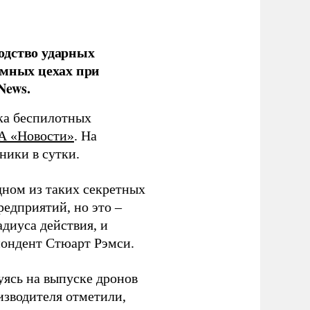
одство ударных
емных цехах при
News.
ка беспилотных
А «Новости»
. На
ники в сутки.
дном из таких секретных
редприятий, но это –
диуса действия, и
спондент Стюарт Рэмси.
уясь на выпуске дронов
изводителя отметили,