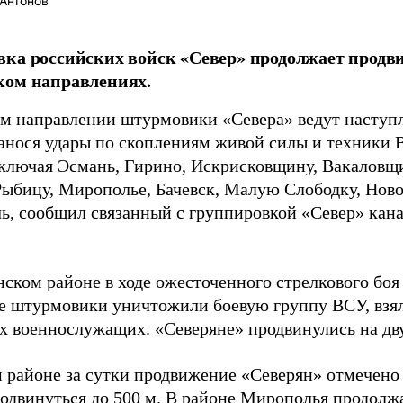
Антонов
ка российских войск «Север» продолжает продв
ком направлениях.
м направлении штурмовики «Севера» ведут наступ
нанося удары по скоплениям живой силы и техники 
включая Эсмань, Гирино, Искрисковщину, Вакаловщ
ыбицу, Мирополье, Бачевск, Малую Слободку, Ново
ь, сообщил связанный с группировкой «Север» кан
ском районе в ходе ожесточенного стрелкового боя
е штурмовики уничтожили боевую группу ВСУ, взял
х военнослужащих. «Северяне» продвинулись на дву
 районе за сутки продвижение «Северян» отмечено н
родвинуться до 500 м. В районе Мирополья продол