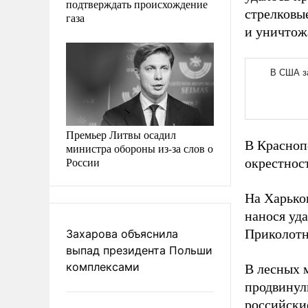
подтверждать происхождение
стрелковы
газа
и уничтож
Премьер Литвы осадил
В Красноп
министра обороны из-за слов о
России
окрестнос
На Харько
нанося уд
Приколотн
Захарова объяснила
выпад президента Польши
комплексами
В лесных 
продвинул
российски