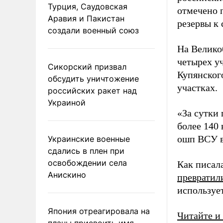
Турция, Саудовская
отмечено 
Аравия и Пакистан
резервы к 
создали военный союз
На Велико
четырех уч
Сикорский призвал
Купянского
обсудить уничтожение
участках.
российских ракет над
Украиной
«За сутки
более 140
ошп ВСУ в
Украинские военные
сдались в плен при
освобождении села
Как писал
Анискино
превратил
используе
Япония отреагировала на
Читайте и
планы присвоить имя