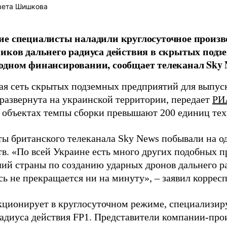
вета Шишкова
е специалисты наладили круглосуточное произв
иков дальнего радиуса действия в скрытых подз
дном финансировании, сообщает телеканал Sky 
я сеть скрытых подземных предприятий для выпус
 развернута на украинской территории, передает
РИ
 объектах темпы сборки превышают 200 единиц тех
ы британского телеканала Sky News побывали на о
в. «По всей Украине есть много других подобных п
лий страны по созданию ударных дронов дальнего ра
сь не прекращается ни на минуту», – заявил корре
кционирует в круглосуточном режиме, специализир
радиуса действия FP1. Представители компании-про