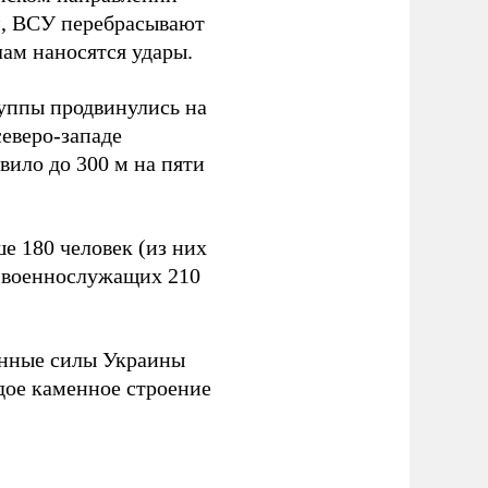
м, ВСУ перебрасывают
лам наносятся удары.
уппы продвинулись на
северо-западе
вило до 300 м на пяти
е 180 человек (из них
а военнослужащих 210
енные силы Украины
дое каменное строение