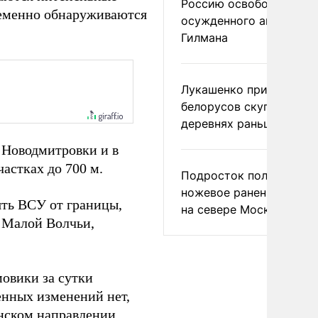
Россию освободить
ременно обнаруживаются
осужденного американ
Гилмана
Лукашенко призвал
белорусов скупать дом
деревнях раньше росси
 Новодмитровки и в
астках до 700 м.
Подросток получил
ножевое ранение в дра
ть ВСУ от границы,
на севере Москвы
х Малой Волчьи,
овики за сутки
енных изменений нет,
нском направлении