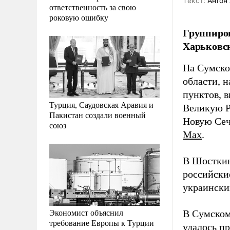
Tекст:
Антон 
ответственность за свою
роковую ошибку
Группиров
Харьковс
На Сумско
области, 
пунктов, 
Турция, Саудовская Аравия и
Великую Р
Пакистан создали военный
Новую Сеч
союз
Max
.
В Шосткин
российски
украински
Экономист объяснил
В Сумском
требование Европы к Турции
удалось п