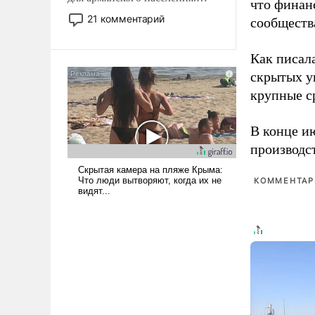
что финан
Мир, где политические
21 комментарий
сообществ
прожекты будут безусловно
оплачиваться за счет
Как писал
российских
налогоплательщиков и где
скрытых у
Еревану за свои поступки не
крупные с
нужно отвечать.
В конце и
производс
КОММЕНТАРИ