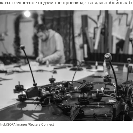
оказал секретное подземное производство дальнобойных б
chuk/SOPA Images/Reuters Connect