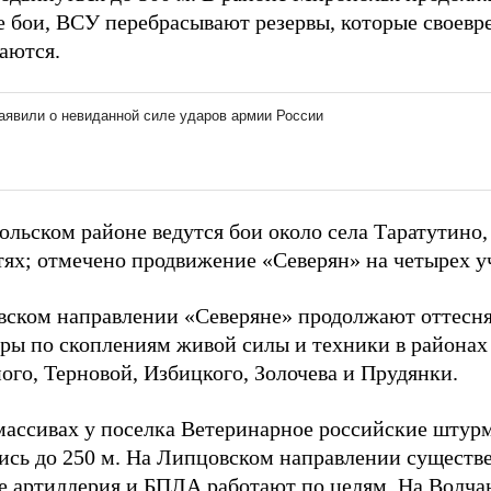
е бои, ВСУ перебрасывают резервы, которые своев
аются.
ольском районе ведутся бои около села Таратутино,
тях; отмечено продвижение «Северян» на четырех уч
вском направлении «Северяне» продолжают оттесня
ары по скоплениям живой силы и техники в района
ого, Терновой, Избицкого, Золочева и Прудянки.
массивах у поселка Ветеринарное российские штурм
ись до 250 м. На Липцовском направлении существ
е артиллерия и БПЛА работают по целям. На Волча