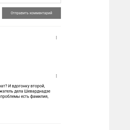
ват? И вдогонку второй,
олжатель дела Шеварднадзе