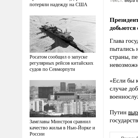
Tекст:
Вера 
потеряли надежду на США
Президент
добьются 
Глава госу
пытались 
Росатом сообщил о запуске
страны, п
регулярных рейсов китайских
невозможн
судов по Севморпути
«Если бы к
случае доб
военнослу
Путин
выр
государств
Замглавы Минстроя сравнил
качество жилья в Нью-Йорке и
России