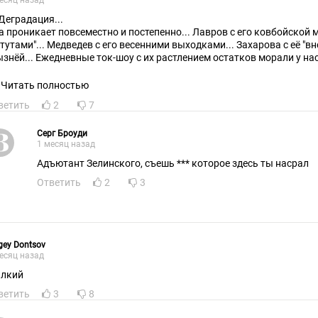
есяц назад
 Деградация...
а проникает повсеместно и постепенно... Лавров с его ковбойской м
атутами"... Медведев с его весенними выходками... Захарова с её "
ызнёй... Ежедневные ток-шоу с их растлением остатков морали у нас
мыляющийся Чубайс, как финал, этого упадничества...
Читать полностью
ветить
2
7
Серг Броуди
1 месяц назад
Адъютант Зелинского, съешь *** которое здесь ты насрал
Ответить
2
3
gey Dontsov
есяц назад
лкий
ветить
3
8