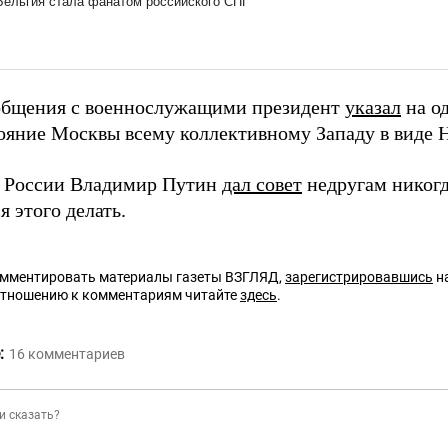
общения с военнослужащими президент
указал
на о
ояние Москвы всему коллективному Западу в виде 
 России Владимир Путин
дал совет
недругам никогда
я этого делать.
омментировать материалы газеты ВЗГЛЯД,
зарегистрировавшись
на
отношению к комментариям читайте
здесь
.
:
16
комментариев