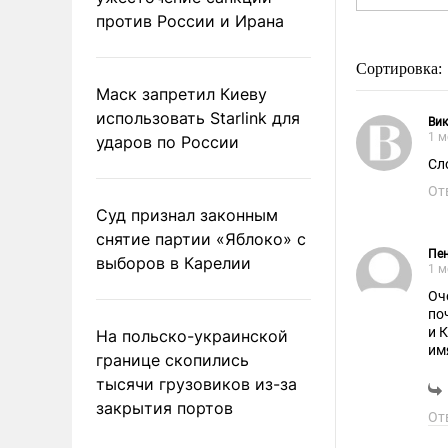
против России и Ирана
Сортировка:
Маск запретил Киеву
использовать Starlink для
Ви
1 м
ударов по России
Сло
От
Суд признал законным
снятие партии «Яблоко» с
Пен
выборов в Карелии
1 м
Оч
по
и Ко
На польско-украинской
им
границе скопились
тысячи грузовиков из-за
закрытия портов
От