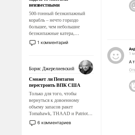
адаптироваться.
неизвестными
500-тонный безэкипажный
корабль – нечто гораздо
большее, чем небольшие
безэкипажные катера,
применение которых уже
1 комментарий
стало обыденностью. Задача по
Ан
созданию такого корабля очень
1 м
сложна и амбициозна. Однако
А т
и ее реализация радикально
Борис Джерелиевский
От
поднимет наши боевые
Сможет ли Пентагон
возможности.
перестроить ВПК США
Только для того, чтобы
вернуться к довоенному
объему запасов ракет
Tomahawk, THAAD и Patriot
США потребуется более трех
6 комментариев
лет. Даже небольшая война с
Ираном опустошила