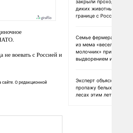
закрыли проходы для
диких животных на
границе с Россией
диночное
Семье фермера Уолкер
НАТО.
из мема «веселый
молочник» пригрозили
 не воевать с Россией и
выдворением из Росси
Эксперт объяснил
 сайте. О редакционной
пропажу белых грибов 
лесах этим летом