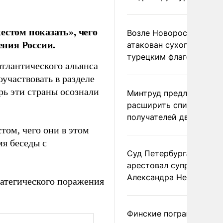
естом показать», чего
Возле Новороссийска
ния России.
атакован сухогруз под
турецким флагом
атлантического альянса
участвовать в разделе
ерь эти страны осознали
Минтруд предложил
расширить список
получателей двух пенс
том, чего они в этом
мя беседы с
Суд Петербурга заочно
арестовал супругу
Александра Невзорова
атегического поражения
Финские пограничники