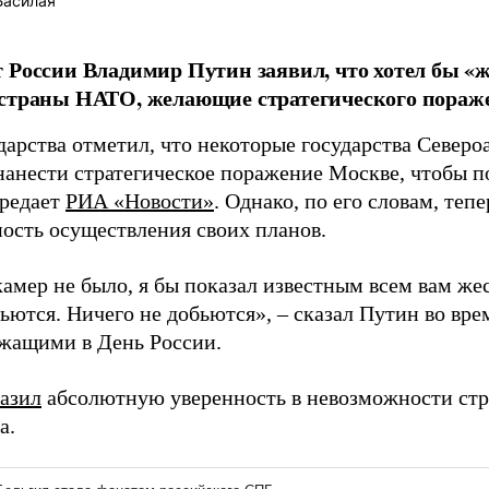
Басилая
 России Владимир Путин заявил, что хотел бы «ж
страны НАТО, желающие стратегического пораже
дарства отметил, что некоторые государства Северо
нанести стратегическое поражение Москве, чтобы по
ередает
РИА «Новости»
. Однако, по его словам, теп
ость осуществления своих планов.
амер не было, я бы показал известным всем вам жес
ьются. Ничего не добьются», – сказал Путин во вре
жащими в День России.
азил
абсолютную уверенность в невозможности стр
а.