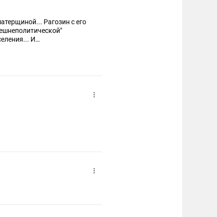
атерщиной... Рагозин с его
внешнеполитической"
еления... И