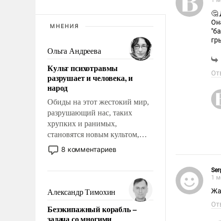
1 м
🤔
Он
МНЕНИЯ
"б
гр
ух
Ольга Андреева
Культ психотравмы
От
разрушает и человека, и
народ
Обиды на этот жестокий мир,
разрушающий нас, таких
хрупких и ранимых,
становятся новым культом,
постепенно вытесняя и
8 комментариев
отменяя традиционное
требование к человеку – быть
Ser
мужественным и твердым под
1 м
ударами судьбы, брать на себя
Жа
Александр Тимохин
ответственность, помогать
От
Безэкипажный корабль –
слабым, идти вперед и
задача со многими