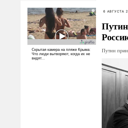
американские арсеналы.
Сложившаяся ситуация
6 АВГУСТА 2
означает многолетний период
Путин
уязвимости США, например,
перед Китаем.
Росси
Путин прин