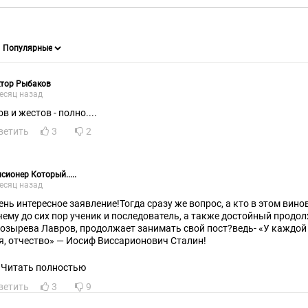
ктор Рыбаков
есяц назад
в и жестов - полно....
ветить
3
2
сионер Который.....
есяц назад
ень интересное заявление!Тогда сразу же вопрос, а кто в этом вино
чему до сих пор ученик и последователь, а также достойный прод
зырева Лавров, продолжает занимать свой пост?ведь- «У каждой проблемы есть фамилия,
я, отчество» — Иосиф Виссарионович Сталин!
Читать полностью
ветить
3
9