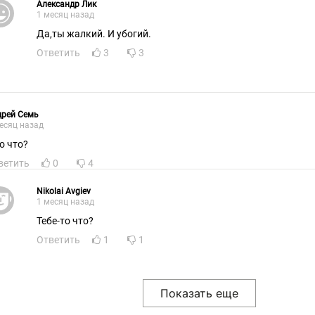
Александр Лик
1 месяц назад
Да,ты жалкий. И убогий.
Ответить
3
3
дрей Семь
есяц назад
о что?
ветить
0
4
Nikolai Avgiev
1 месяц назад
Тебе-то что?
Ответить
1
1