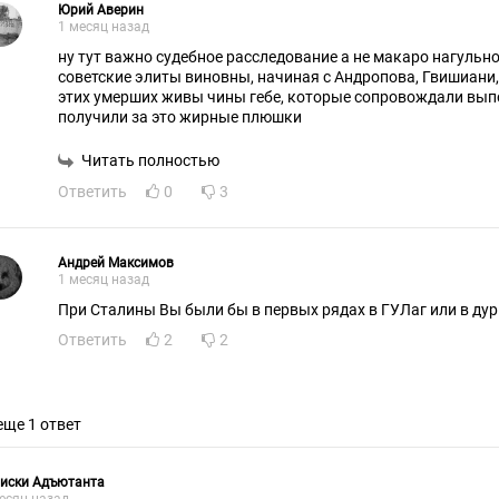
Юрий Аверин
1 месяц назад
ну тут важно судебное расследование а не макаро нагульно
советские элиты виновны, начиная с Андропова, Гвишиани,
этих умерших живы чины гебе, которые сопровождали выпо
получили за это жирные плюшки
Читать полностью
Ответить
0
3
Андрей Максимов
1 месяц назад
При Сталины Вы были бы в первых рядах в ГУЛаг или в дурк
Ответить
2
2
еще 1 ответ
писки Адъютанта