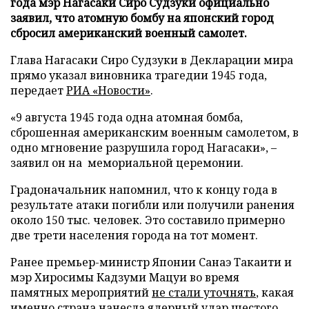
года мэр Нагасаки Сиро Судзуки официально
заявил, что атомную бомбу на японский город
сбросил американский военный самолет.
Глава Нагасаки Сиро Судзуки в Декларации мира
прямо указал виновника трагедии 1945 года,
передает
РИА «Новости»
.
«9 августа 1945 года одна атомная бомба,
сброшенная американским военным самолетом, в
одно мгновение разрушила город Нагасаки», –
заявил он на мемориальной церемонии.
Градоначальник напомнил, что к концу года в
результате атаки погибли или получили ранения
около 150 тыс. человек. Это составило примерно
две трети населения города на тот момент.
Ранее премьер-министр Японии Санаэ Такаити и
мэр Хиросимы Кадзуми Мацуи во время
памятных мероприятий
не стали уточнять
, какая
именно страна нанесла ядерный удар шестого