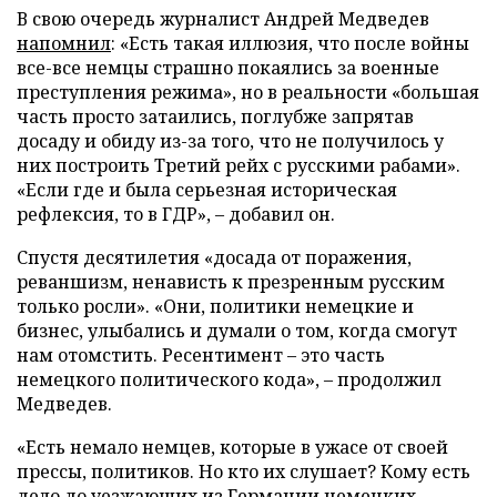
В свою очередь журналист Андрей Медведев
напомнил
: «Есть такая иллюзия, что после войны
все-все немцы страшно покаялись за военные
преступления режима», но в реальности «большая
часть просто затаились, поглубже запрятав
досаду и обиду из-за того, что не получилось у
них построить Третий рейх с русскими рабами».
«Если где и была серьезная историческая
рефлексия, то в ГДР», – добавил он.
Спустя десятилетия «досада от поражения,
реваншизм, ненависть к презренным русским
только росли». «Они, политики немецкие и
бизнес, улыбались и думали о том, когда смогут
нам отомстить. Ресентимент – это часть
немецкого политического кода», – продолжил
Медведев.
«Есть немало немцев, которые в ужасе от своей
прессы, политиков. Но кто их слушает? Кому есть
дело до уезжающих из Германии немецких