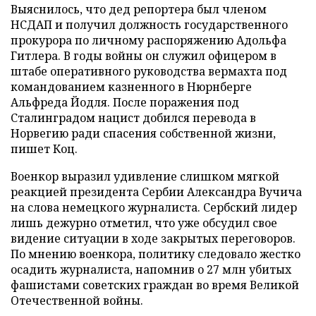
Выяснилось, что дед репортера был членом
НСДАП и получил должность государственного
прокурора по личному распоряжению Адольфа
Гитлера. В годы войны он служил офицером в
штабе оперативного руководства вермахта под
командованием казненного в Нюрнберге
Альфреда Йодля. После поражения под
Сталинградом нацист добился перевода в
Норвегию ради спасения собственной жизни,
пишет Коц.
Военкор выразил удивление слишком мягкой
реакцией президента Сербии Александра Вучича
на слова немецкого журналиста. Сербский лидер
лишь дежурно отметил, что уже обсудил свое
видение ситуации в ходе закрытых переговоров.
По мнению военкора, политику следовало жестко
осадить журналиста, напомнив о 27 млн убитых
фашистами советских граждан во время Великой
Отечественной войны.