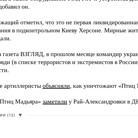
добавил он.
жащий отметил, что это не первая ликвидированная
ния в подконтрольном Киеву Херсоне. Мирные жите
али.
а газета ВЗГЛЯД, в прошлом месяце командир укра
вди (в списке террористов и экстремистов в Росси
сти.
е артиллеристы
объясняли
, как уничтожают «Птиц 
«Птиц Мадьяра»
заметили
у Рай-Александровки в Д
И (12)
▼