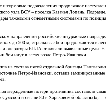
е штурмовые подразделения продолжают наступлен
ского узла ВСУ – поселка Казачья Лопань. Подразд
дары тяжелыми огнеметными системами по позиция
ском направлении российские штурмовые подразде
стках до 500 м, стрелковые бои продолжаются в лес
я и операторы БПЛА атаковали выявленные цели. Н
ии бои идут в лесах возле Петро-Ивановки.
уппа из состава пятой отдельной бригады Нацгварди
осточнее Петро-Ивановки, оставив заминированные
ев.
 подтвержденные потери противника составили свыш
в Сумской и свыше 80 в Харьковской областях)», – 