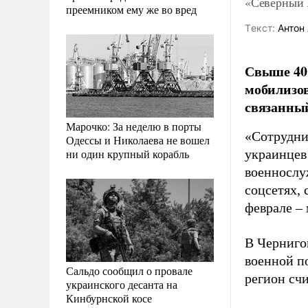
«Северный 
преемником ему же во вред
Tекст:
Антон 
Свыше 40 
мобилизо
связанный
Марочко: За неделю в порты
«Сотрудни
Одессы и Николаева не вошел
ни один крупный корабль
украинцев 
военнослу
соцсетях,
феврале –
В Черниго
военной п
Сальдо сообщил о провале
регион сч
украинского десанта на
Кинбурнской косе