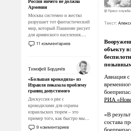
Россия ничего не должна
уязвимости США, например,
Армении
перед Китаем.
@ Пресс-служба
Москва системно и жестко
разрушает тот фантастический
Tекст:
Алекс
мир, который Пашинян рисует
для армянского населения.
Вооружен
Мир, где этому населению все
11 комментариев
объекту в
должны просто по
определению, где его
беспилотн
политические прожекты будут
позывным
беспрекословно оплачиваться
Тимофей Бордачёв
за счет российских
Авиация с
«Большая крокодила» из
налогоплательщиков и где за
временног
Израиля показала проблему
свои поступки не нужно
границ допустимого
боеприпас
отвечать.
РИА «Нов
Дискуссия о рве с
крокодилами для охраны
израильских тюрем – это
«В резуль
пример того, как быстро мы
состава п
двигаемся по пути
9 комментариев
боеприпасо