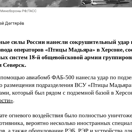
 Минобороны РФ/ТАСС
ей Дегтярёв
ные силы России нанесли сокрушительный удар 
звода операторов «Птицы Мадьяра» в Херсоне, с
ых систем 18-й общевойсковой армии группиров
 Северск.
 помощью авиабомб ФАБ-500 нанесла удар по подз
о размещения подразделения ВСУ «Птицы Мадьяра»
ами, который был рядом с подземной базой в Херсо
ости»
.
тате огневого воздействия было полностью уничтоже
ротивника, вероятно несколько иностранных специал
в, а также оборудование РЭБ, РЭР и устройства дл