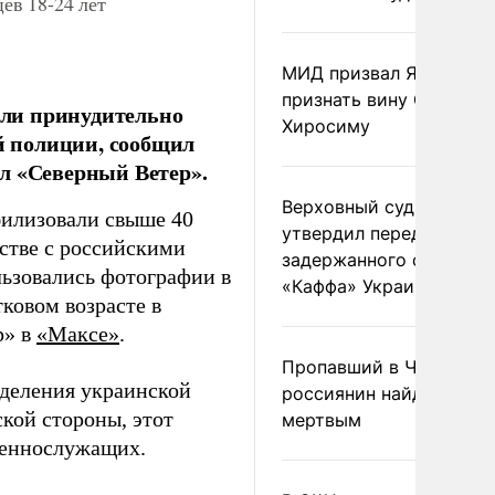
ев 18-24 лет
МИД призвал Японию
признать вину США за
были принудительно
Хиросиму
 полиции, сообщил
л «Северный Ветер».
Верховный суд Швеции
илизовали свыше 40
утвердил передачу
естве с российскими
задержанного сухогруз
льзовались фотографии в
«Каффа» Украине
ковом возрасте в
р» в
«Максе»
.
Пропавший в Черногор
деления украинской
россиянин найден
кой стороны, этот
мертвым
оеннослужащих.