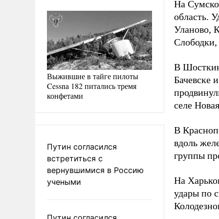
На Сумско
область. 
Уланово, 
Слободки,
В Шосткин
Выжившие в тайге пилоты
Бачевске 
Cessna 182 питались тремя
продвинул
конфетами
селе Нова
В Красноп
вдоль жел
Путин согласился
группы пр
встретиться с
вернувшимися в Россию
На Харько
учеными
удары по 
Колодезног
Путин согласился