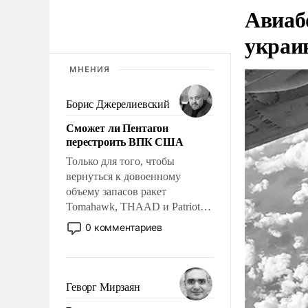
Авиаб
украи
МНЕНИЯ
Борис Джерелиевский
Сможет ли Пентагон
перестроить ВПК США
Только для того, чтобы
вернуться к довоенному
объему запасов ракет
Tomahawk, THAAD и Patriot
США потребуется более трех
0 комментариев
лет. Даже небольшая война с
Ираном опустошила
американские арсеналы.
Сложившаяся ситуация
Геворг Мирзаян
означает многолетний период