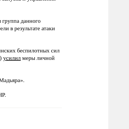
 группа данного
ли в результате атаки
инских беспилотных сил
и)
усилил
меры личной
Мадьяра».
НР.