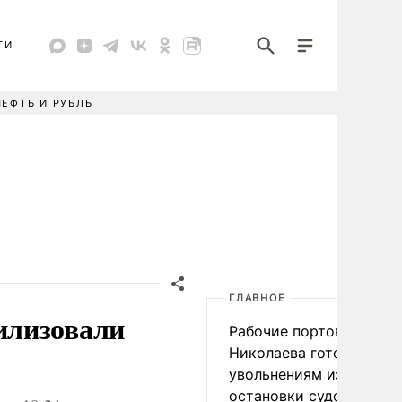
ТИ
НЕФТЬ И РУБЛЬ
ГЛАВНОЕ
илизовали
Рабочие портов Одессы
Николаева готовятся к
увольнениям из-за
остановки судоходства