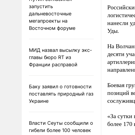
запустить
Российски
дальневосточные
логистиче
мегапроекты на
нанесли у
Восточном форуме
Уды.
На Волчан
МИД назвал высылку экс-
десяти уча
главы бюро RT из
артиллери
Франции расправой
направлен
Боевая гр
Баку заявил о готовности
позиций в
поставлять природный газ
сослуживц
Украине
«За сутки
Власти Сеуты сообщили о
более 170 
гибели более 100 человек