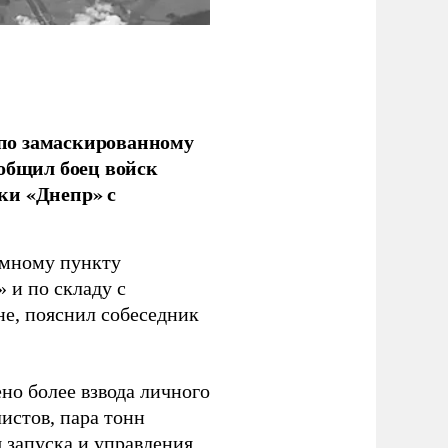
по замаскированному
ообщил боец войск
ки «Днепр» с
емному пункту
 и по складу с
не, пояснил собеседник
но более взвода личного
истов, пара тонн
я запуска и управления