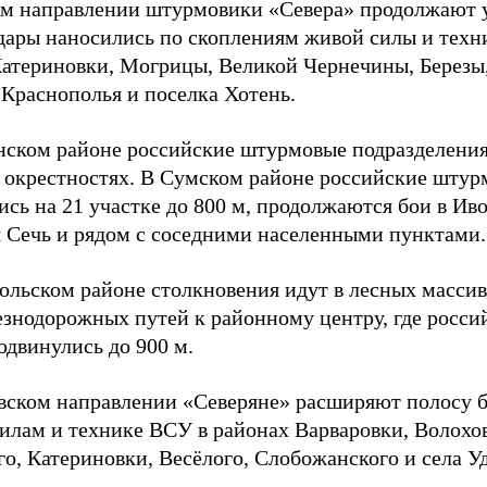
м направлении штурмовики «Севера» продолжают у
Удары наносились по скоплениям живой силы и техн
Катериновки, Могрицы, Великой Чернечины, Березы
 Краснополья и поселка Хотень.
ском районе российские штурмовые подразделения 
и окрестностях. В Сумском районе российские шту
ись на 21 участке до 800 м, продолжаются бои в Ив
я Сечь и рядом с соседними населенными пунктами.
ольском районе столкновения идут в лесных массив
езнодорожных путей к районному центру, где росс
одвинулись до 900 м.
вском направлении «Северяне» расширяют полосу б
силам и технике ВСУ в районах Варваровки, Волохов
о, Катериновки, Весёлого, Слобожанского и села У