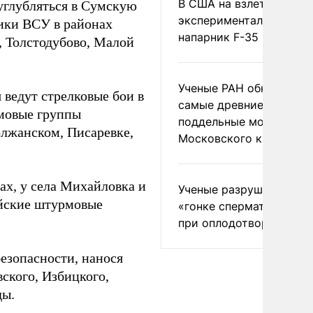
В США на взлете разби
глубляться в Сумскую
экспериментальный др
ики ВСУ в районах
напарник F-35
, Толстодубово, Малой
Ученые РАН обнаружил
ведут стрелковые бои в
самые древние
рмовые группы
поддельные монеты
олжанском, Писаревке,
Московского княжеств
ах, у села Михайловка и
Ученые разрушили миф
ийские штурмовые
«гонке сперматозоидов
при оплодотворении
езопасности, нанося
ского, Избицкого,
ды.