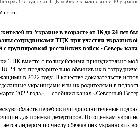
Ветер»: Сотрудники ТЦК мобилизовали свыше 40 украинц
Антонов
жителей на Украине в возрасте от 18 до 24 лет 
ваны сотрудниками ТЦК при участии украинской
 с группировкой российских войск «Север» кана
ки ТЦК вместе с полицейскими принудительно моб
18-24 лет, предварительно обвинив их в сотруднич
жащими в 2022 году. В качестве доказательств испо
 сделанные украинцами или их родителями в подрост
 марте 2022 года», – сообщил канал «Северный Вете
вскую область перебросили дополнительные подраз
олиции для поимки дезертиров. По оценкам украинс
итается лидером по числу сбежавших украинских в