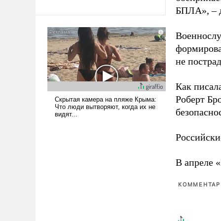
революционных изменений.
БПЛА», – 
То, что несколько лет назад
было образом для
псевдонаучной фантастики,
Военнослу
стало всерьез обсуждаемой
формирова
идеей.
не пострад
Как писал
Роберт Бро
безопасно
Российски
В апреле 
КОММЕНТАРИ