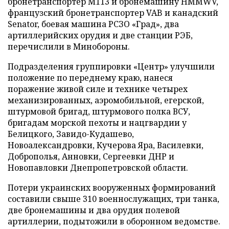
бронетранспортер М113 и бронемашину HMMWV,
французский бронетранспортер VAB и канадский
Senator, боевая машина РСЗО «Град», два
артиллерийских орудия и две станции РЭБ,
перечислили в Минобороны.
Подразделения группировки «Центр» улучшили
положение по переднему краю, нанеся
поражение живой силе и технике четырех
механизированных, аэромобильной, егерской,
штурмовой бригад, штурмового полка ВСУ,
бригадам морской пехоты и нацгвардии у
Белицкого, Завидо-Кудашево,
Новоалександровки, Кучерова Яра, Василевки,
Доброполья, Анновки, Сергеевки ДНР и
Новопавловки Днепропетровской области.
Потери украинских вооруженных формирований
составили свыше 310 военнослужащих, три танка,
две бронемашины и два орудия полевой
артиллерии, подытожили в оборонном ведомстве.