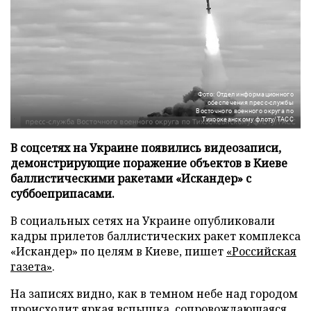
Фото: Отдел информационного
обеспечения пресс-службы
Восточного военного округа по
Тихоокеанскому флоту/ТАСС
В соцсетях на Украине появились видеозаписи,
демонстрирующие поражение объектов в Киеве
баллистическими ракетами «Искандер» с
суббоеприпасами.
В социальных сетях на Украине опубликовали
кадры прилетов баллистических ракет комплекса
«Искандер» по целям в Киеве, пишет
«Российская
газета»
.
На записях видно, как в темном небе над городом
происходит яркая вспышка, сопровождающаяся