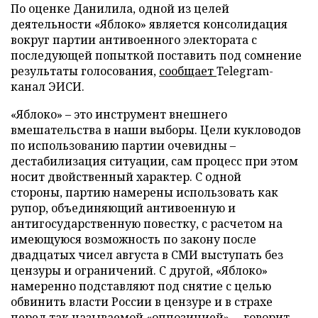
По оценке Данилила, одной из целей
деятельности «Яблоко» является консолидация
вокруг партии антивоенного электората с
последующей попыткой поставить под сомнение
результаты голосования,
сообщает
Telegram-
канал ЭИСИ.
«Яблоко» – это инструмент внешнего
вмешательства в наши выборы. Цели кукловодов
по использованию партии очевидны –
дестабилизация ситуации, сам процесс при этом
носит двойственный характер. С одной
стороны, партию намерены использовать как
рупор, объединяющий антивоенную и
антигосударственную повестку, с расчетом на
имеющуюся возможность по закону после
двадцатых чисел августа в СМИ выступать без
цензуры и ограничений. С другой, «Яблоко»
намеренно подставляют под снятие с целью
обвинить власти России в цензуре и в страхе
перед так называемой «оппозицией», – говорит