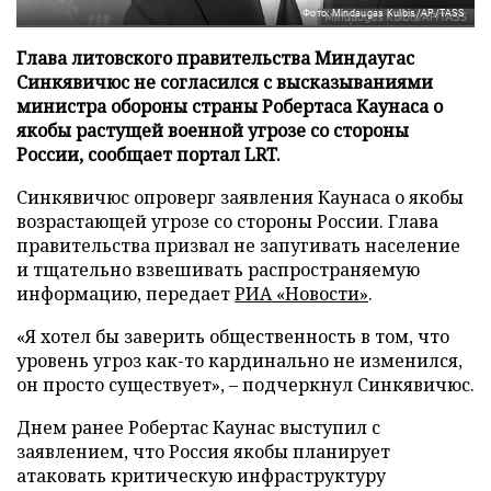
Фото: Mindaugas Kulbis/AP/TASS
Глава литовского правительства Миндаугас
Синкявичюс не согласился с высказываниями
министра обороны страны Робертаса Каунаса о
якобы растущей военной угрозе со стороны
России, сообщает портал LRT.
Синкявичюс опроверг заявления Каунаса о якобы
возрастающей угрозе со стороны России. Глава
правительства призвал не запугивать население
и тщательно взвешивать распространяемую
информацию, передает
РИА «Новости»
.
«Я хотел бы заверить общественность в том, что
уровень угроз как-то кардинально не изменился,
он просто существует», – подчеркнул Синкявичюс.
Днем ранее Робертас Каунас выступил с
заявлением, что Россия якобы планирует
атаковать критическую инфраструктуру