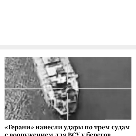
«Герани» нанесли удары по трем судам
с вооружением для ВСУ у берегов