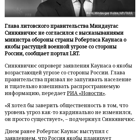
Фото: Mindaugas Kulbis/AP/TASS
Глава литовского правительства Миндаугас
Синкявичюс не согласился с высказываниями
министра обороны страны Робертаса Каунаса о
якобы растущей военной угрозе со стороны
России, сообщает портал LRT.
Синкявичюс опроверг заявления Каунаса о якобы
возрастающей угрозе со стороны России. Глава
правительства призвал не запугивать население
и тщательно взвешивать распространяемую
информацию, передает
РИА «Новости»
.
«Я хотел бы заверить общественность в том, что
уровень угроз как-то кардинально не изменился,
он просто существует», – подчеркнул Синкявичюс.
Днем ранее Робертас Каунас выступил с
заявлением, что Россия якобы планирует