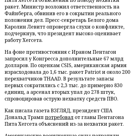
ракет. Министр возложил ответственность на
Файнберга, обвинив его в сокрытии реального
положения дел. Пресс-секретарь Белого дома
Каролин Левитт опровергла слухи о конфликте,
подчеркнув, что президент высоко оценивает
работу Хегсета.
На фоне противостояния с Ираном Пентагон
запросил у Конгресса дополнительные 67 млрд
долларов. По оценкам CSIS, американская армия
израсходовала до 1,6 тыс. ракет Patriot и около 200
перехватчиков THAAD. В результате запасы
первых сократились с 2,3 тыс. до примерно 830
единиц, а арсенал вторых упал до 278 штук,
спровоцировав острую нехватку средств ПВО.
Как писала газета ВЗГЛЯД, президент США
Дональд Трамп
потребовал
от главы Пентагона
Пита Хегсета объяснений из-за нехватки ракет.
Американские вооруженные силы
потратили