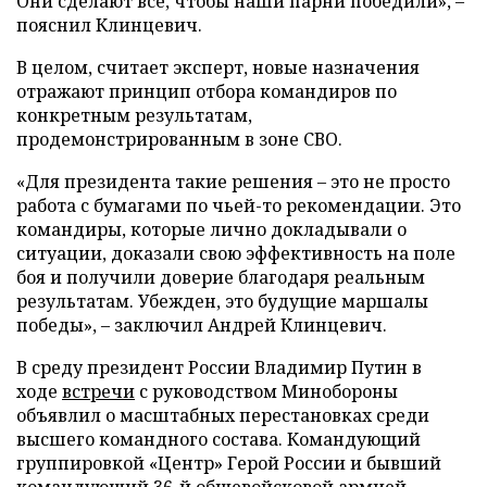
Они сделают все, чтобы наши парни победили», –
пояснил Клинцевич.
В целом, считает эксперт, новые назначения
отражают принцип отбора командиров по
конкретным результатам,
продемонстрированным в зоне СВО.
«Для президента такие решения – это не просто
работа с бумагами по чьей-то рекомендации. Это
командиры, которые лично докладывали о
ситуации, доказали свою эффективность на поле
боя и получили доверие благодаря реальным
результатам. Убежден, это будущие маршалы
победы», – заключил Андрей Клинцевич.
В среду президент России Владимир Путин в
ходе
встречи
с руководством Минобороны
объявлил о масштабных перестановках среди
высшего командного состава. Командующий
группировкой «Центр» Герой России и бывший
командующий 36-й общевойсковой армией