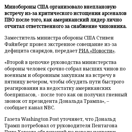
Минобороны США организовало внеплановую
встречу из-за критического истощения арсеналов
ПВО после того, как американский лидер лично
отчитал ответственного за снабжение чиновника.
Заместитель министра обороны США Стивен
Файнберг провел экстренное совещание из-за
дефицита снарядов, передает
РИА «Новости»
.
«Второй в цепочке руководства министерства
обороны человек срочно собрал высших чинов по
военным и оборонным закупкам на встречу в
пятницу вечером, чтобы обсудить пути быстрого
реагирования на недостатку американских
боеприпасов, - после того как он получил гневный
звонок от президента Дональда Трампа», –
сообщает канал NBC.
Газета Washington Post уточняет, что Дональд
Трамп потребовал от руководителя Пентагона
Пита Хегсета объяснений по поводу нехватки