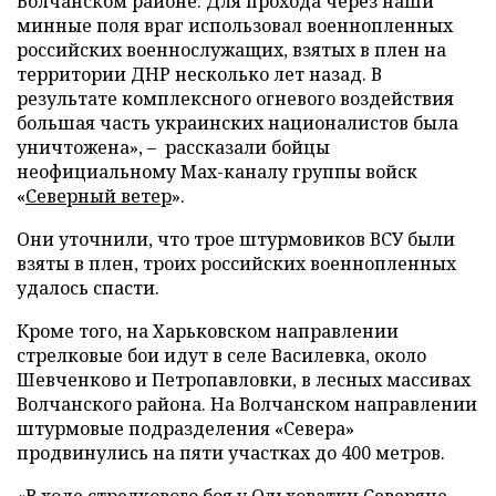
Волчанском районе. Для прохода через наши
минные поля враг использовал военнопленных
российских военнослужащих, взятых в плен на
территории ДНР несколько лет назад. В
результате комплексного огневого воздействия
большая часть украинских националистов была
уничтожена», – рассказали бойцы
неофициальному Max-каналу группы войск
«
Северный ветер
».
Они уточнили, что трое штурмовиков ВСУ были
взяты в плен, троих российских военнопленных
удалось спасти.
Кроме того, на Харьковском направлении
стрелковые бои идут в селе Василевка, около
Шевченково и Петропавловки, в лесных массивах
Волчанского района. На Волчанском направлении
штурмовые подразделения «Севера»
продвинулись на пяти участках до 400 метров.
«В ходе стрелкового боя у Ольховатки Северяне