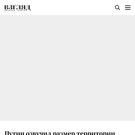
Путин озвучил размер территории