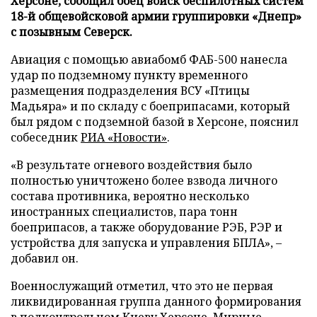
Херсоне, сообщил боец войск беспилотных систем
18-й общевойсковой армии группировки «Днепр»
с позывным Северск.
Авиация с помощью авиабомб ФАБ-500 нанесла
удар по подземному пункту временного
размещения подразделения ВСУ «Птицы
Мадьяра» и по складу с боеприпасами, который
был рядом с подземной базой в Херсоне, пояснил
собеседник
РИА «Новости»
.
«В результате огневого воздействия было
полностью уничтожено более взвода личного
состава противника, вероятно несколько
иностранных специалистов, пара тонн
боеприпасов, а также оборудование РЭБ, РЭР и
устройства для запуска и управления БПЛА», –
добавил он.
Военнослужащий отметил, что это не первая
ликвидированная группа данного формирования
в подконтрольном Киеву Херсоне. Мирные