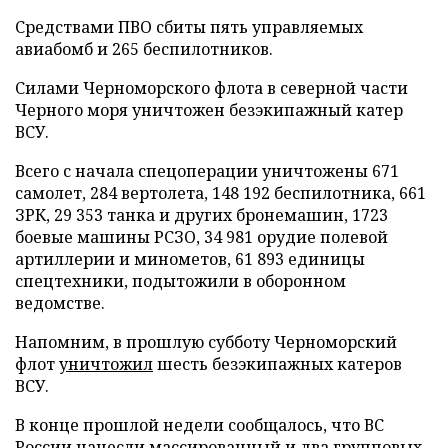
Средствами ПВО сбиты пять управляемых
авиабомб и 265 беспилотников.
Силами Черноморского флота в северной части
Черного моря уничтожен безэкипажный катер
ВСУ.
Всего с начала спецоперации уничтожены 671
самолет, 284 вертолета, 148 192 беспилотника, 661
ЗРК, 29 353 танка и других бронемашин, 1723
боевые машины РСЗО, 34 981 орудие полевой
артиллерии и минометов, 61 893 единицы
спецтехники, подытожили в оборонном
ведомстве.
Напомним, в прошлую субботу Черноморский
флот
уничтожил
шесть безэкипажных катеров
ВСУ.
В конце прошлой недели сообщалось, что ВС
России
нанесли
массированный и два групповых