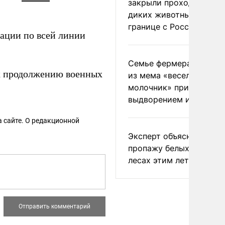
закрыли проходы для
диких животных на
границе с Россией
ации по всей линии
Семье фермера Уолкер
к продолжению военных
из мема «веселый
молочник» пригрозили
выдворением из Росси
 сайте. О редакционной
Эксперт объяснил
пропажу белых грибов 
лесах этим летом