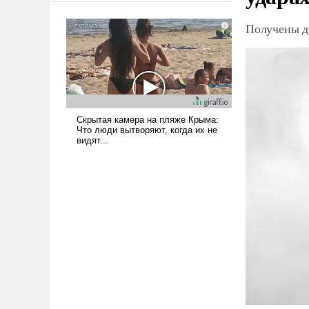
американские арсеналы.
Получены д
Сложившаяся ситуация
означает многолетний период
уязвимости США, например,
перед Китаем.