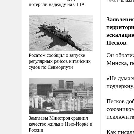
Tекст:
Елиза
потеряли надежду на США
Заявления
территор
эскалацию
Песков.
Росатом сообщил о запуске
Он обрати
регулярных рейсов китайских
Минска, п
судов по Севморпути
«Не думае
подчеркну
Песков до
союзником
исключите
Замглавы Минстроя сравнил
качество жилья в Нью-Йорке и
России
Как писал