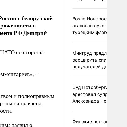
оссии с белорусской
Возле Новороссийска
пряженности и
атакован сухогруз под
идента РФ Дмитрий
турецким флагом
м НАТО со стороны
Минтруд предложил
расширить список
получателей двух пенс
омментариев», –
Суд Петербурга заочно
арестовал супругу
рством и полноправным
Александра Невзорова
ороны направлена
ости.
Финские пограничники
ежима
заявил
о