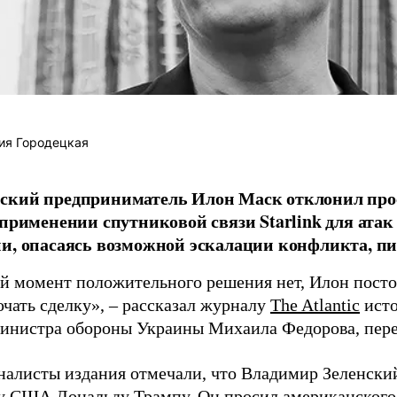
ия Городецкая
ский предприниматель Илон Маск отклонил про
 применении спутниковой связи Starlink для атак
и, опасаясь возможной эскалации конфликта, пиш
й момент положительного решения нет, Илон постоя
ючать сделку», – рассказал журналу
The Atlantic
исто
инистра обороны Украины Михаила Федорова, пер
налисты издания отмечали, что Владимир Зеленски
у США Дональду Трампу. Он просил американского