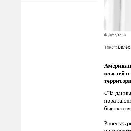
@ Zuma/ТАСС
Tекст:
Валер
Американ
властей о
территори
«На данны
пора закл
бывшего м
Ранее жур
президент