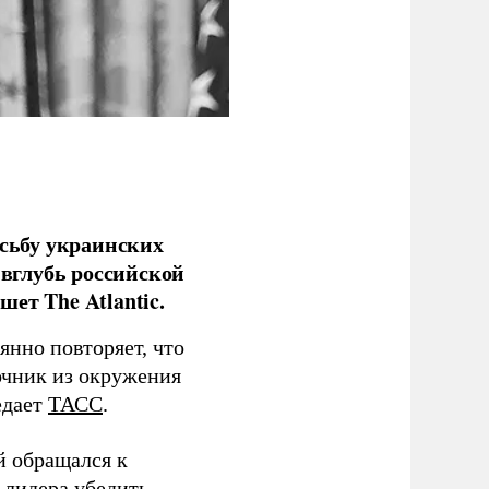
сьбу украинских
 вглубь российской
ет The Atlantic.
нно повторяет, что
чник из окружения
едает
ТАСС
.
й обращался к
 лидера убедить