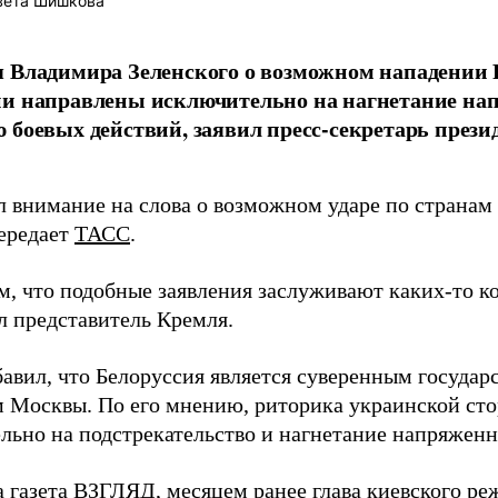
вета Шишкова
 Владимира Зеленского о возможном нападении Р
ии направлены исключительно на нагнетание на
 боевых действий, заявил пресс-секретарь през
л внимание на слова о возможном ударе по страна
ередает
ТАСС
.
м, что подобные заявления заслуживают каких-то к
л представитель Кремля.
бавил, что Белоруссия является суверенным госуда
 Москвы. По его мнению, риторика украинской ст
льно на подстрекательство и нагнетание напряженн
а газета ВЗГЛЯД, месяцем ранее глава киевского р