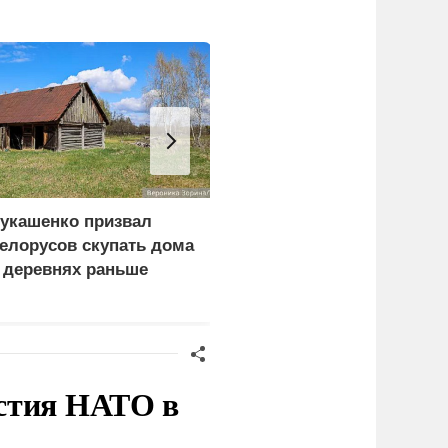
укашенко призвал
The Atlantic: Маск
елорусов скупать дома
запретил Киеву
 деревнях раньше
использовать Starlink
оссиян
для ударов по России
стия НАТО в