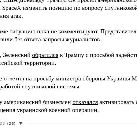
я SpaceX изменить позицию по вопросу спутниковой
ния атак.
оме ситуацию пока не комментируют. Представите
вили без ответа запросы журналистов.
, Зеленский
обратился
к Трампу с просьбой задейств
ссийской территории.
ее
ответил
на просьбу министра обороны Украины М
работой спутниковой системы.
ду американский бизнесмен
отказался
активировать 
щения украинской военной операции.
И (25)
▼