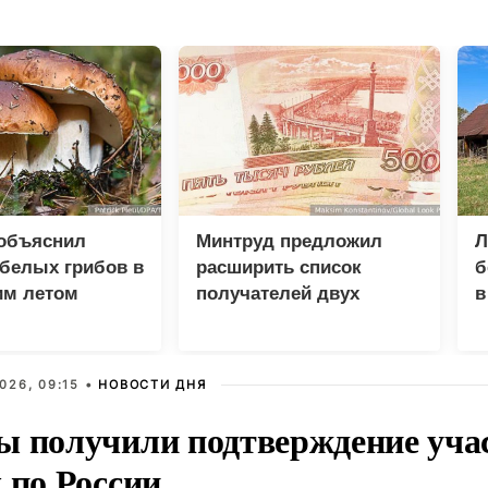
 объяснил
Минтруд предложил
Л
белых грибов в
расширить список
б
им летом
получателей двух
в
пенсий
р
026, 09:15 •
НОВОСТИ ДНЯ
ы получили подтверждение уча
 по России