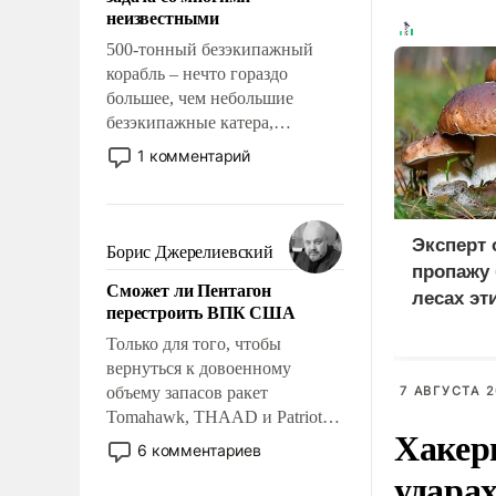
адаптироваться.
неизвестными
500-тонный безэкипажный
корабль – нечто гораздо
большее, чем небольшие
безэкипажные катера,
применение которых уже
1 комментарий
стало обыденностью. Задача по
созданию такого корабля очень
сложна и амбициозна. Однако
и ее реализация радикально
Эксперт
Борис Джерелиевский
поднимет наши боевые
пропажу 
Сможет ли Пентагон
возможности.
лесах эт
перестроить ВПК США
Только для того, чтобы
вернуться к довоенному
объему запасов ракет
7 АВГУСТА 2
Tomahawk, THAAD и Patriot
Хакер
США потребуется более трех
6 комментариев
лет. Даже небольшая война с
ударах
Ираном опустошила