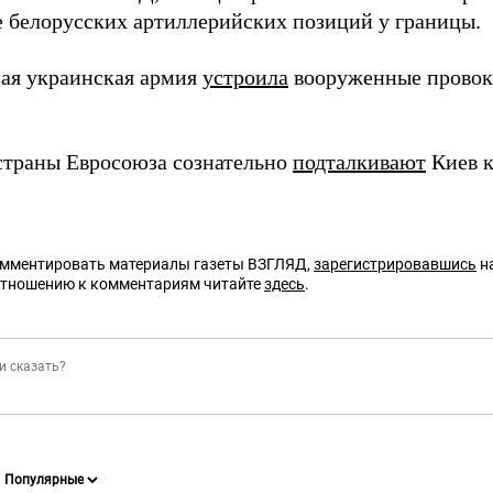
е белорусских артиллерийских позиций у границы.
мая украинская армия
устроила
вооруженные провок
страны Евросоюза сознательно
подталкивают
Киев 
омментировать материалы газеты ВЗГЛЯД,
зарегистрировавшись
на
отношению к комментариям читайте
здесь
.