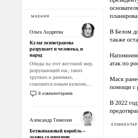
основател
планирова
МНЕНИЯ
В Белом д
Ольга Андреева
также оста
Культ психотравмы
разрушает и человека, и
народ
Напомним
атак по ро
Обиды на этот жестокий мир,
разрушающий нас, таких
хрупких и ранимых,
Маск ран
становятся новым культом,
помощи с 
постепенно вытесняя и
8 комментариев
отменяя традиционное
В 2022 го
требование к человеку – быть
предотвра
мужественным и твердым под
ударами судьбы, брать на себя
Александр Тимохин
ответственность, помогать
КОММЕНТАРИ
Безэкипажный корабль –
слабым, идти вперед и
задача со многими